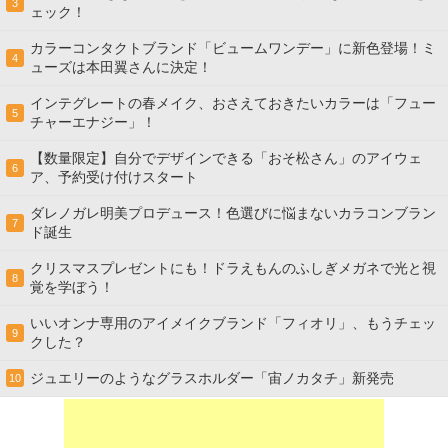
3
ェック！
カラーコンタクトブランド「ビュームワンデー」に新色登場！ミ
4
ューズは本田翼さんに決定！
インテグレートの春メイク、おさえておきたいカラーは「フュー
5
チャーエナジー」！
【数量限定】自分でデザインできる「おそ松さん」のアイウェ
6
ア、予約受け付けスタート
ダレノガレ明美プロデュース！色選びに悩まないカラコンブラン
7
ド誕生
クリスマスプレゼントにも！ドラえもんのふしぎメガネで光と視
8
覚を学ぼう！
いいオンナ専用のアイメイクブランド「フィオリ」、もうチェッ
9
クした？
ジュエリーのようなグラスホルダー「宙ノカタチ」新発売
10