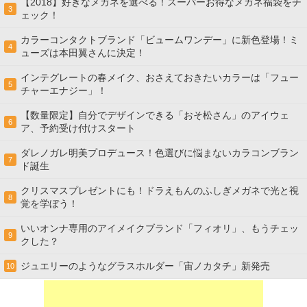
【2018】好きなメガネを選べる！スーパーお得なメガネ福袋をチ
3
ェック！
カラーコンタクトブランド「ビュームワンデー」に新色登場！ミ
4
ューズは本田翼さんに決定！
インテグレートの春メイク、おさえておきたいカラーは「フュー
5
チャーエナジー」！
【数量限定】自分でデザインできる「おそ松さん」のアイウェ
6
ア、予約受け付けスタート
ダレノガレ明美プロデュース！色選びに悩まないカラコンブラン
7
ド誕生
クリスマスプレゼントにも！ドラえもんのふしぎメガネで光と視
8
覚を学ぼう！
いいオンナ専用のアイメイクブランド「フィオリ」、もうチェッ
9
クした？
ジュエリーのようなグラスホルダー「宙ノカタチ」新発売
10