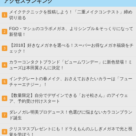
アクセスランキング
メイクテクニックを投稿しよう！「二重メイクコンテスト」締め
1
切り迫る
FGO・マシュのコラボメガネ、よりシンプル＆そっくりになって
2
新登場！
【2018】好きなメガネを選べる！スーパーお得なメガネ福袋をチ
3
ェック！
カラーコンタクトブランド「ビュームワンデー」に新色登場！ミ
4
ューズは本田翼さんに決定！
インテグレートの春メイク、おさえておきたいカラーは「フュー
5
チャーエナジー」！
【数量限定】自分でデザインできる「おそ松さん」のアイウェ
6
ア、予約受け付けスタート
ダレノガレ明美プロデュース！色選びに悩まないカラコンブラン
7
ド誕生
クリスマスプレゼントにも！ドラえもんのふしぎメガネで光と視
8
覚を学ぼう！