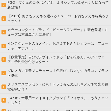
FGO・マシュのコラボメガネ、よりシンプル＆そっくりになって
2
新登場！
【2018】好きなメガネを選べる！スーパーお得なメガネ福袋をチ
3
ェック！
カラーコンタクトブランド「ビュームワンデー」に新色登場！ミ
4
ューズは本田翼さんに決定！
インテグレートの春メイク、おさえておきたいカラーは「フュー
5
チャーエナジー」！
【数量限定】自分でデザインできる「おそ松さん」のアイウェ
6
ア、予約受け付けスタート
ダレノガレ明美プロデュース！色選びに悩まないカラコンブラン
7
ド誕生
クリスマスプレゼントにも！ドラえもんのふしぎメガネで光と視
8
覚を学ぼう！
いいオンナ専用のアイメイクブランド「フィオリ」、もうチェッ
9
クした？