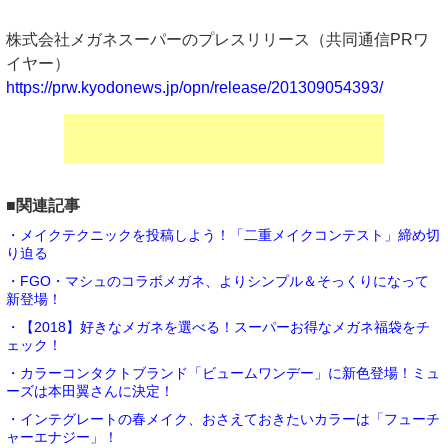
株式会社メガネスーパーのプレスリリース（共同通信PRワ
イヤー）
https://prw.kyodonews.jp/opn/release/201309054393/
■関連記事
・メイクテクニックを投稿しよう！「二重メイクコンテスト」締め切
り迫る
・FGO・マシュのコラボメガネ、よりシンプル＆そっくりになって
新登場！
・【2018】好きなメガネを選べる！スーパーお得なメガネ福袋をチ
ェック！
・カラーコンタクトブランド「ビュームワンデー」に新色登場！ミュ
ーズは本田翼さんに決定！
・インテグレートの春メイク、おさえておきたいカラーは「フューチ
ャーエナジー」！