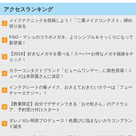
アクセスランキング
メイクテクニックを投稿しよう！「二重メイクコンテスト」締め
1
切り迫る
FGO・マシュのコラボメガネ、よりシンプル＆そっくりになって
2
新登場！
【2018】好きなメガネを選べる！スーパーお得なメガネ福袋をチ
3
ェック！
カラーコンタクトブランド「ビュームワンデー」に新色登場！ミ
4
ューズは本田翼さんに決定！
インテグレートの春メイク、おさえておきたいカラーは「フュー
5
チャーエナジー」！
【数量限定】自分でデザインできる「おそ松さん」のアイウェ
6
ア、予約受け付けスタート
ダレノガレ明美プロデュース！色選びに悩まないカラコンブラン
7
ド誕生