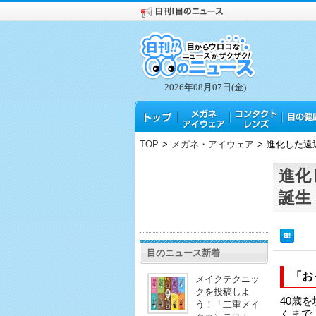
2026年08月07日(金)
TOP
>
メガネ・アイウェア
>
進化した遠近
進化
誕生
目のニュース新着
「お
メイクテクニッ
クを投稿しよ
40歳
う！「二重メイ
くまで