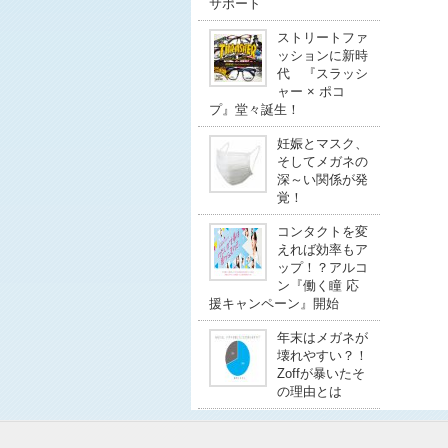
サポート
ストリートファ
ッションに新時
代 『スラッシ
ャー × ポコ
プ』堂々誕生！
妊娠とマスク、
そしてメガネの
深～い関係が発
覚！
コンタクトを変
えれば効率もア
ップ！？アルコ
ン『働く瞳 応
援キャンペーン』開始
年末はメガネが
壊れやすい？！
Zoffが暴いたそ
の理由とは