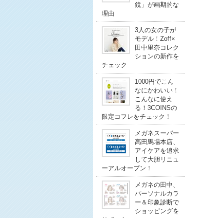
鏡」が画期的な
理由
3人の女の子が
モデル！Zoff×
田中里奈コレク
ションの新作を
チェック
1000円でこん
なにかわいい！
こんなに使え
る！3COINSの
限定コフレをチェック！
メガネスーパー
高田馬場本店、
アイケアを追求
して大胆リニュ
ーアルオープン！
メガネの田中、
パーソナルカラ
ー＆印象診断で
ショッピングを