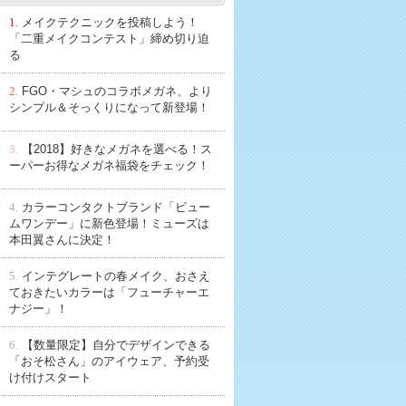
1.
メイクテクニックを投稿しよう！
「二重メイクコンテスト」締め切り迫
る
2.
FGO・マシュのコラボメガネ、より
シンプル＆そっくりになって新登場！
3.
【2018】好きなメガネを選べる！ス
ーパーお得なメガネ福袋をチェック！
4.
カラーコンタクトブランド「ビュー
ムワンデー」に新色登場！ミューズは
本田翼さんに決定！
5.
インテグレートの春メイク、おさえ
ておきたいカラーは「フューチャーエ
ナジー」！
6.
【数量限定】自分でデザインできる
「おそ松さん」のアイウェア、予約受
け付けスタート