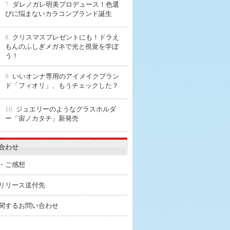
7.
ダレノガレ明美プロデュース！色選
びに悩まないカラコンブランド誕生
8.
クリスマスプレゼントにも！ドラえ
もんのふしぎメガネで光と視覚を学ぼ
う！
9.
いいオンナ専用のアイメイクブラン
ド「フィオリ」、もうチェックした？
10.
ジュエリーのようなグラスホルダ
ー「宙ノカタチ」新発売
合わせ
・ご感想
リリース送付先
関するお問い合わせ