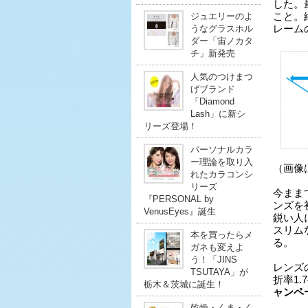
した。
ジュエリーのよ
こと。
うなグラスホル
レーム
ダー「宙ノカタ
チ」新発売
人気のつけまつ
げブランド
「Diamond
Lash」に新シ
リーズ登場！
パーソナルカラ
ー理論を取り入
（画像
れたカラコンシ
リーズ
今まま
『PERSONAL by
ンズを
VenusEyes』誕生
鋭い人
スリム
本を買ったらメ
る。
ガネも変えよ
う！「JINS
レンズの
TSUTAYA」が
折率1.
栃木＆茨城に誕生！
ャンペ
乾燥・くま・く