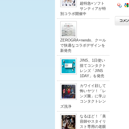
超特急×ソフト
サンティアが特
別コラボ開催中
ZEROGRA×nendo、クール
で快適なコラボデザインを
新発売
JINS、1日使い
捨てコンタクト
レンズ「JINS
1DAY」を発売
カワイイ顔して
怖いヤツ！「レ
ンズ菌」に学ぶ
コンタクトレン
ズ洗浄
なるほど！「美
容師やスタイリ
スト専用の老眼