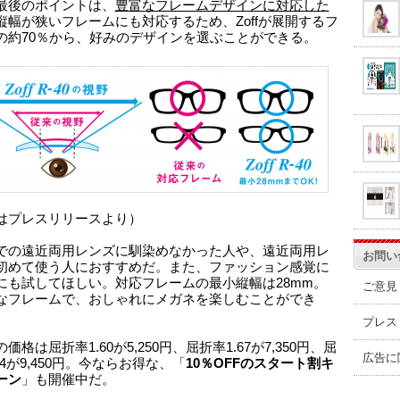
最後のポイントは、
豊富なフレームデザインに対応した
縦幅が狭いフレームにも対応するため、Zoffが展開するフ
の約70％から、好みのデザインを選ぶことができる。
はプレスリリースより）
での遠近両用レンズに馴染めなかった人や、遠近両用レ
お問い
初めて使う人におすすめだ。また、ファッション感覚に
にも試してほしい。対応フレームの最小縦幅は28mm。
ご意見
なフレームで、おしゃれにメガネを楽しむことができ
プレス
価格は屈折率1.60が5,250円、屈折率1.67が7,350円、屈
広告に
74が9,450円。今ならお得な、「
10％OFFのスタート割キ
ーン
」も開催中だ。