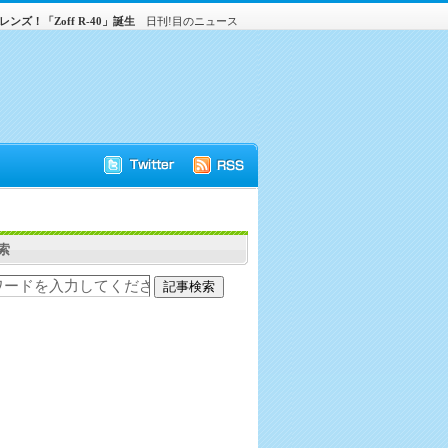
ンズ！「Zoff R-40」誕生
日刊!目のニュース
索