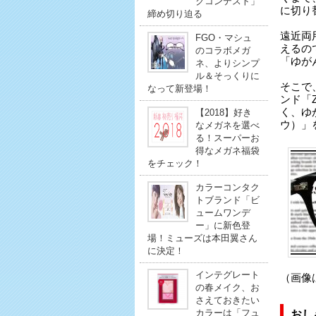
クコンテスト」
に切り
締め切り迫る
遠近両
FGO・マシュ
えるの
のコラボメガ
「ゆが
ネ、よりシンプ
ル＆そっくりに
そこで
なって新登場！
ンド「
く、ゆ
【2018】好き
ウ）」
なメガネを選べ
る！スーパーお
得なメガネ福袋
をチェック！
カラーコンタク
トブランド「ビ
ュームワンデ
ー」に新色登
場！ミューズは本田翼さん
に決定！
インテグレート
（画像
の春メイク、お
さえておきたい
カラーは「フュ
おし