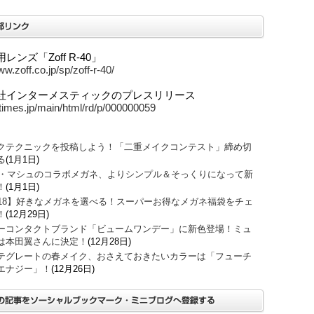
レンズ「Zoff R-40」
ww.zoff.co.jp/sp/zoff-r-40/
社インターメスティックのプレスリリース
prtimes.jp/main/html/rd/p/000000059
クテクニックを投稿しよう！「二重メイクコンテスト」締め切
る
(1月1日)
O・マシュのコラボメガネ、よりシンプル＆そっくりになって新
！
(1月1日)
018】好きなメガネを選べる！スーパーお得なメガネ福袋をチェ
！
(12月29日)
ーコンタクトブランド「ビュームワンデー」に新色登場！ミュ
は本田翼さんに決定！
(12月28日)
テグレートの春メイク、おさえておきたいカラーは「フューチ
エナジー」！
(12月26日)