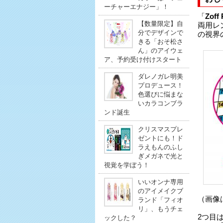
ーチャーエナジー」！
「
Zoff 
【数量限定】自
両用レ
分でデザインで
の視界
きる「おそ松さ
ん」のアイウェ
ア、予約受け付けスタート
ダレノガレ明美
プロデュース！
色選びに悩まな
いカラコンブラ
ンド誕生
クリスマスプレ
ゼントにも！ド
ラえもんのふし
ぎメガネで光と
視覚を学ぼう！
いいオンナ専用
のアイメイクブ
（画像
ランド「フィオ
リ」、もうチェ
2つ目
ックした？