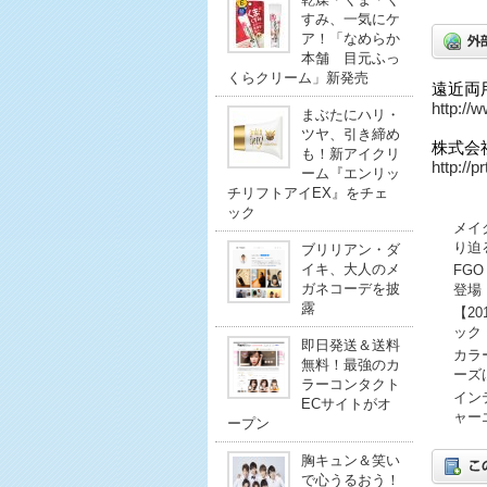
すみ、一気にケ
ア！「なめらか
本舗 目元ふっ
くらクリーム」新発売
遠近両用
http://w
まぶたにハリ・
ツヤ、引き締め
株式会
も！新アイクリ
http://
ーム『エンリッ
チリフトアイEX』をチェ
ック
メイ
り迫
ブリリアン・ダ
イキ、大人のメ
FG
ガネコーデを披
登場
露
【2
ック
即日発送＆送料
カラ
無料！最強のカ
ーズ
ラーコンタクト
イン
ECサイトがオ
ャー
ープン
胸キュン＆笑い
で心うるおう！