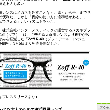
替える人も多い。
用レンズはメガネを外すことなく、遠くから手元まで見
で便利だ。しかし「視線の使い方に違和感がある」、
んで見える」という欠点もあった。
、株式会社インターメスティックが運営するメガネブラ
Zoff（ゾフ）」は、従来の遠近両用レンズより視野が広
がみを軽減した「
Zoff R-40
（ゾフ・アール ヨンジュ
を開発。9月5日より発売を開始した。
はプレスリリースより）
アクセ
ゃれな大人のための遠近両用レンズ