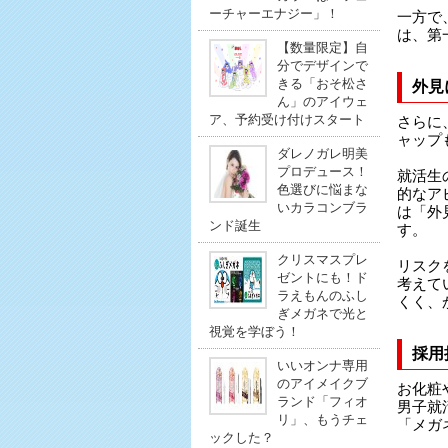
ーチャーエナジー」！
一方で
は、第
【数量限定】自
分でデザインで
きる「おそ松さ
外見
ん」のアイウェ
ア、予約受け付けスタート
さらに
ャップ
ダレノガレ明美
プロデュース！
就活生
色選びに悩まな
的なア
いカラコンブラ
は「外
ンド誕生
す。
クリスマスプレ
リスク
ゼントにも！ド
考えて
ラえもんのふし
くく、
ぎメガネで光と
視覚を学ぼう！
採用
いいオンナ専用
のアイメイクブ
お化粧
ランド「フィオ
男子就
リ」、もうチェ
「メガ
ックした？