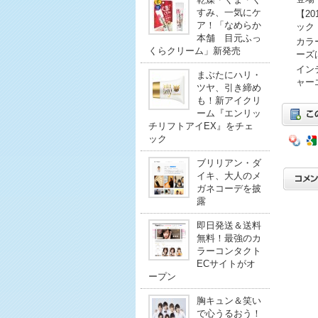
すみ、一気にケ
【2
ア！「なめらか
ック
本舗 目元ふっ
カラ
くらクリーム」新発売
ーズ
イン
まぶたにハリ・
ャー
ツヤ、引き締め
も！新アイクリ
ーム『エンリッ
チリフトアイEX』をチェ
ック
ブリリアン・ダ
イキ、大人のメ
ガネコーデを披
露
即日発送＆送料
無料！最強のカ
ラーコンタクト
ECサイトがオ
ープン
胸キュン＆笑い
で心うるおう！