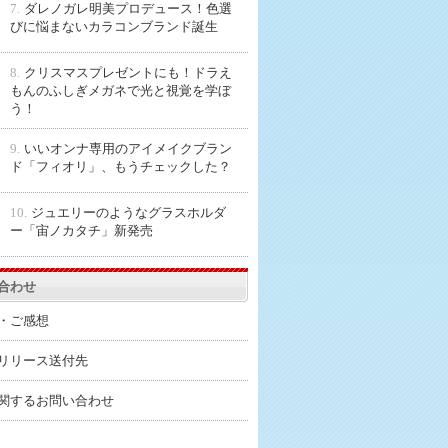
7.
ダレノガレ明美プロデュース！色選
びに悩まないカラコンブランド誕生
8.
クリスマスプレゼントにも！ドラえ
もんのふしぎメガネで光と視覚を学ぼ
う！
9.
いいオンナ専用のアイメイクブラン
ド「フィオリ」、もうチェックした？
10.
ジュエリーのようなグラスホルダ
ー「宙ノカタチ」新発売
合わせ
・ご感想
リリース送付先
関するお問い合わせ