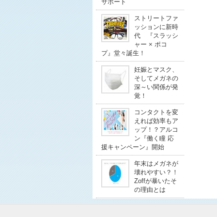
サポート
ストリートファ
ッションに新時
代 『スラッシ
ャー × ポコ
プ』堂々誕生！
妊娠とマスク、
そしてメガネの
深～い関係が発
覚！
コンタクトを変
えれば効率もア
ップ！？アルコ
ン『働く瞳 応
援キャンペーン』開始
年末はメガネが
壊れやすい？！
Zoffが暴いたそ
の理由とは