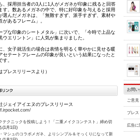
も、採用担当者の3人に1人がメガネが印象に残ると回答
ます。数あるメガネの中で、特に好印象を与えると採用
が選んだメガネは、「無難すぎず、派手すぎず、素材や
性があるフレーム」。
ープな印象のシートメタル」に次いで、「今時で上品な
黒ウエリントン」に人気が集まりました。
に、女子就活生の場合は表情を明るく華やかに見せる暖
アセテートフレームの印象が良いという結果になったと
です。
はプレスリリースより）
お問い
ご意見
社ジェイアイエヌのプレスリリース
df.irpocket.com/
プレス
クテクニックを投稿しよう！「二重メイクコンテスト」締め切
広告に
る
(1月1日)
O・マシュのコラボメガネ、よりシンプル＆そっくりになって新
！
(1月1日)