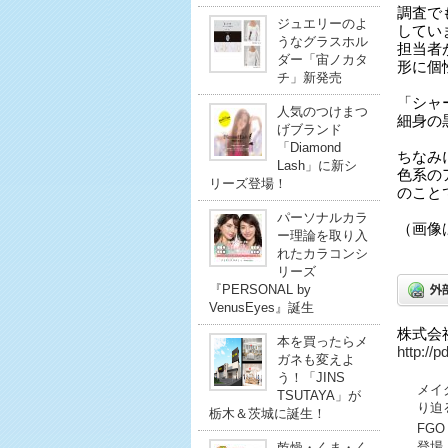
調査で
ジュエリーのよ
してい
うなグラスホル
担当者
ダー「宙ノカタ
形に個
チ」新発売
「シャ
人気のつけまつ
細身の
げブランド
「Diamond
ちなみ
Lash」に新シ
色系の
リーズ登場！
のこと
パーソナルカラ
（画像
ー理論を取り入
れたカラコンシ
リーズ
『PERSONAL by
VenusEyes』誕生
株式会
本を買ったらメ
http://p
ガネも変えよ
う！「JINS
メイ
TSUTAYA」が
り迫
栃木＆茨城に誕生！
FG
登場
乾燥・くま・く