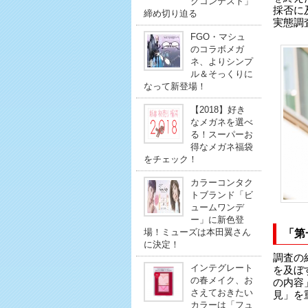
クコンテスト」
採否に
締め切り迫る
実態調
FGO・マシュ
のコラボメガ
ネ、よりシンプ
ル＆そっくりに
なって新登場！
【2018】好き
なメガネを選べ
る！スーパーお
得なメガネ福袋
をチェック！
カラーコンタク
トブランド「ビ
ュームワンデ
ー」に新色登
場！ミューズは本田翼さん
「第
に決定！
調査の
インテグレート
を及ぼ
の春メイク、お
の内容
さえておきたい
見」を
カラーは「フュ