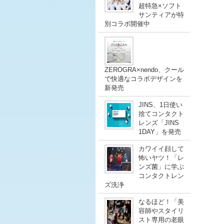
超特急×ソフト
サンティアが特
別コラボ開催中
ZEROGRA×nendo、クール
で快適なコラボデザインを
新発売
JINS、1日使い
捨てコンタクト
レンズ「JINS
1DAY」を発売
カワイイ顔して
怖いヤツ！「レ
ンズ菌」に学ぶ
コンタクトレン
ズ洗浄
なるほど！「美
容師やスタイリ
スト専用の老眼