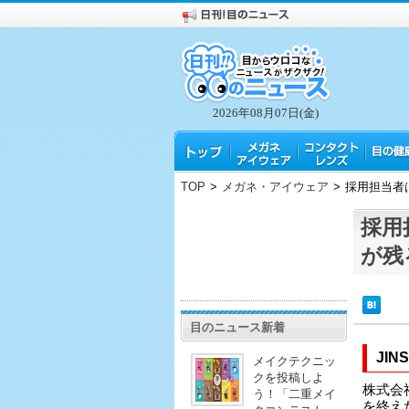
2026年08月07日(金)
TOP
>
メガネ・アイウェア
>
採用担当者
採用
が残
目のニュース新着
JI
メイクテクニッ
クを投稿しよ
株式会
う！「二重メイ
を終え