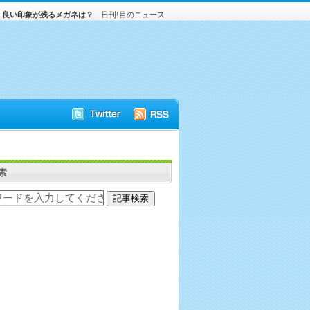
！良い印象が残るメガネは？
日刊!目のニュース
索