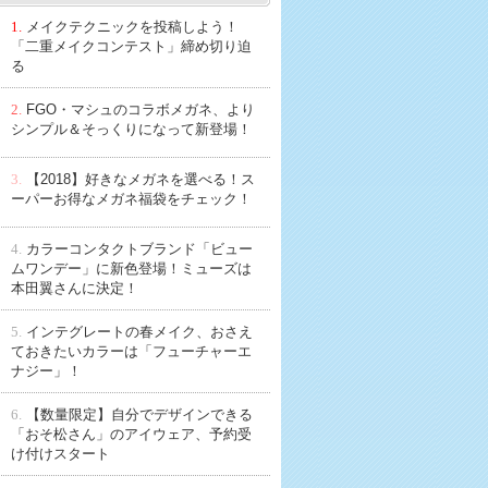
1.
メイクテクニックを投稿しよう！
「二重メイクコンテスト」締め切り迫
る
2.
FGO・マシュのコラボメガネ、より
シンプル＆そっくりになって新登場！
3.
【2018】好きなメガネを選べる！ス
ーパーお得なメガネ福袋をチェック！
4.
カラーコンタクトブランド「ビュー
ムワンデー」に新色登場！ミューズは
本田翼さんに決定！
5.
インテグレートの春メイク、おさえ
ておきたいカラーは「フューチャーエ
ナジー」！
6.
【数量限定】自分でデザインできる
「おそ松さん」のアイウェア、予約受
け付けスタート