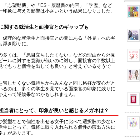
、「志望動機」や「ES・履歴書の内容」「学歴」など
一印象に与える影響は小さいという結果になりました。
に関する就活生と面接官とのギャップも
、保守的な就活生と面接官との間にある「外見」へのギ
も浮き彫りに。
の多くは、「悪目立ちしたくない」などの理由から外見
ピールに対する意識が低いのに対し、面接官の半数以上
見でもっと個性を出しても良い」と考えているそうで
を冒したくない気持ちからみんなと同じ格好が安心だと
いるのは、多くの学生を見ている面接官の印象に残りに
かえって逆効果なのかもしれません。
担当者にとって、印象が良いと感じるメガネは？
や髪型などで個性を出せる女子に比べて選択肢の少ない
活生にとって、気軽に取り入れられる個性の演出方法に
ネ」があります。