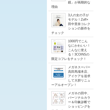
鏡」が画期的な
理由
3人の女の子が
モデル！Zoff×
田中里奈コレク
ションの新作を
チェック
1000円でこん
なにかわいい！
こんなに使え
る！3COINSの
限定コフレをチェック！
メガネスーパー
高田馬場本店、
アイケアを追求
して大胆リニュ
ーアルオープン！
メガネの田中、
パーソナルカラ
ー＆印象診断で
ショッピングを