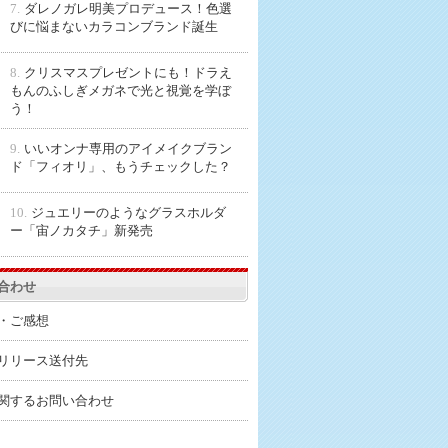
7.
ダレノガレ明美プロデュース！色選
びに悩まないカラコンブランド誕生
8.
クリスマスプレゼントにも！ドラえ
もんのふしぎメガネで光と視覚を学ぼ
う！
9.
いいオンナ専用のアイメイクブラン
ド「フィオリ」、もうチェックした？
10.
ジュエリーのようなグラスホルダ
ー「宙ノカタチ」新発売
合わせ
・ご感想
リリース送付先
関するお問い合わせ