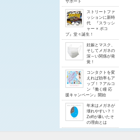
サポート
ストリートファ
ッションに新時
代 『スラッシ
ャー × ポコ
プ』堂々誕生！
妊娠とマスク、
そしてメガネの
深～い関係が発
覚！
コンタクトを変
えれば効率もア
ップ！？アルコ
ン『働く瞳 応
援キャンペーン』開始
年末はメガネが
壊れやすい？！
Zoffが暴いたそ
の理由とは