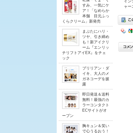
イン
すみ、一気にケ
ャー
ア！「なめらか
本舗 目元ふっ
くらクリーム」新発売
まぶたにハリ・
ツヤ、引き締め
も！新アイクリ
ーム『エンリッ
チリフトアイEX』をチェ
ック
ブリリアン・ダ
イキ、大人のメ
ガネコーデを披
露
即日発送＆送料
無料！最強のカ
ラーコンタクト
ECサイトがオ
ープン
胸キュン＆笑い
で心うるおう！