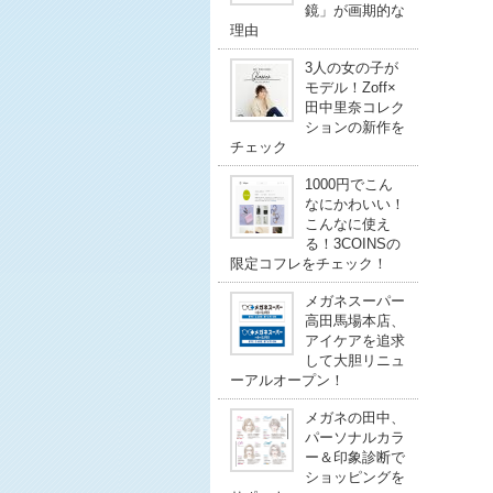
鏡」が画期的な
理由
3人の女の子が
モデル！Zoff×
田中里奈コレク
ションの新作を
チェック
1000円でこん
なにかわいい！
こんなに使え
る！3COINSの
限定コフレをチェック！
メガネスーパー
高田馬場本店、
アイケアを追求
して大胆リニュ
ーアルオープン！
メガネの田中、
パーソナルカラ
ー＆印象診断で
ショッピングを