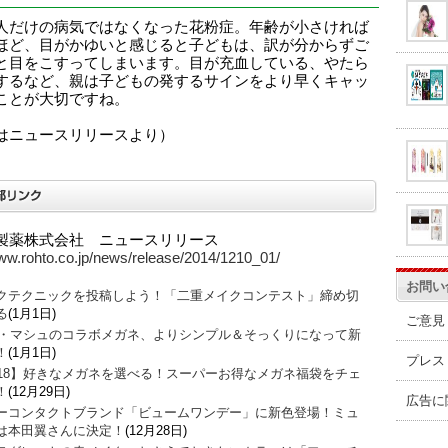
人だけの病気ではなくなった花粉症。年齢が小さければ
ほど、目がかゆいと感じると子どもは、訳が分からずご
と目をこすってしまいます。目が充血している、やたら
するなど、親は子どもの発するサインをより早くキャッ
ことが大切ですね。
はニュースリリースより）
製薬株式会社 ニュースリリース
www.rohto.co.jp/news/release/2014/1210_01/
お問い
クテクニックを投稿しよう！「二重メイクコンテスト」締め切
る
(1月1日)
ご意見
O・マシュのコラボメガネ、よりシンプル＆そっくりになって新
！
(1月1日)
プレス
018】好きなメガネを選べる！スーパーお得なメガネ福袋をチェ
！
(12月29日)
広告に
ーコンタクトブランド「ビュームワンデー」に新色登場！ミュ
は本田翼さんに決定！
(12月28日)