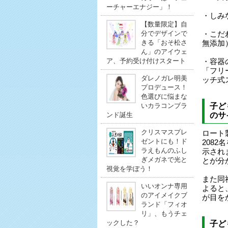
ーチャーエナジー」！
・しみ
【数量限定】自
分でデザインで
・こだ
きる「おそ松さ
無添加
ん」のアイウェ
ア、予約受け付けスタート
・容器
「フリ
ダレノガレ明美
ッチ式
プロデュース！
色選びに悩まな
いカラコンブラ
子ど
ンド誕生
のサ
クリスマスプレ
ロート
ゼントにも！ド
208
ラえもんのふし
示され
ぎメガネで光と
とが分
視覚を学ぼう！
また同
いいオンナ専用
よると
のアイメイクブ
が目を
ランド「フィオ
リ」、もうチェ
ックした？
子ど