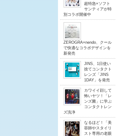
超特急×ソフト
サンティアが特
別コラボ開催中
ZEROGRA×nendo、クール
で快適なコラボデザインを
新発売
JINS、1日使い
捨てコンタクト
レンズ「JINS
1DAY」を発売
カワイイ顔して
怖いヤツ！「レ
ンズ菌」に学ぶ
コンタクトレン
ズ洗浄
なるほど！「美
容師やスタイリ
スト専用の老眼