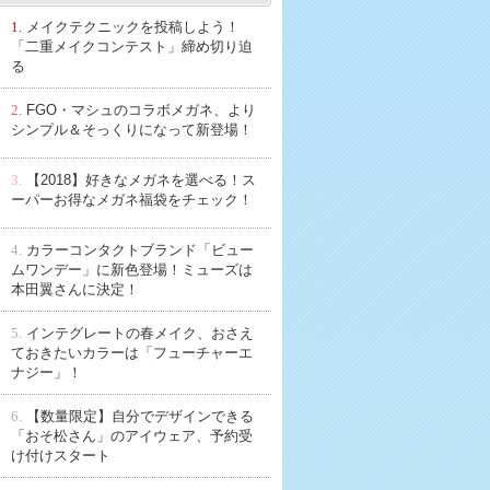
1.
メイクテクニックを投稿しよう！
「二重メイクコンテスト」締め切り迫
る
2.
FGO・マシュのコラボメガネ、より
シンプル＆そっくりになって新登場！
3.
【2018】好きなメガネを選べる！ス
ーパーお得なメガネ福袋をチェック！
4.
カラーコンタクトブランド「ビュー
ムワンデー」に新色登場！ミューズは
本田翼さんに決定！
5.
インテグレートの春メイク、おさえ
ておきたいカラーは「フューチャーエ
ナジー」！
6.
【数量限定】自分でデザインできる
「おそ松さん」のアイウェア、予約受
け付けスタート