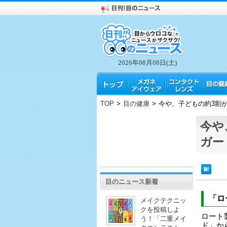
2026年08月08日(土)
TOP
>
目の健康
>
今や、子どもの約3割
今や
ガー
目のニュース新着
「ロ
メイクテクニッ
クを投稿しよ
ロート
う！「二重メイ
ド」か