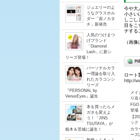
ジュエリーのよ
今や大
うなグラスホル
小さい
ダー「宙ノカタ
しごし
チ」新発売
目をこ
チする
人気のつけまつ
げブランド
（画像
「Diamond
Lash」に新シ
リーズ登場！
パーソナルカラ
ー理論を取り入
ロート
れたカラコンシ
http://
リーズ
『PERSONAL by
メイ
VenusEyes』誕生
り迫
FG
本を買ったらメ
登場
ガネも変えよ
【2
う！「JINS
ック
TSUTAYA」が
カラ
栃木＆茨城に誕生！
ーズ
乾燥・くま・く