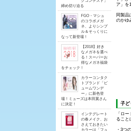
クコンテスト」
ア」を
締め切り迫る
同製品
FGO・マシュ
のかゆ
のコラボメガ
ネ、よりシンプ
ル＆そっくりに
なって新登場！
【2018】好き
なメガネを選べ
る！スーパーお
得なメガネ福袋
をチェック！
カラーコンタク
トブランド「ビ
ュームワンデ
ー」に新色登
場！ミューズは本田翼さん
子ど
に決定！
「ロー
インテグレート
ること
の春メイク、お
さえておきたい
・3つ
カラーは「フュ