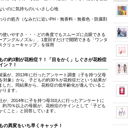
ないのに気持ちのいいさし心地
わりの処方（なみだに近いPH・無香料・無着色・防腐剤
）
の使いやすさ・・・どの角度でもスムーズに点眼できる
ーアングルノズル」、1度回すだけで開閉できる「ワンタ
スクリューキャップ」を採用
もの約3割が花粉症？！「目をかく」しぐさが花粉症
イン？！
製薬が、2013年に行ったアンケート調査（子を持つ父母
2名を対象）から、子どもの約30％が花粉症だという結果が
ました。同結果から、花粉症の低年齢化が進んでいるこ
かります。
社が、2014年に子を持つ母310人に行ったアンケートに
、約70％以上の母親が、花粉症のサインとして「子ども
かくこと」と回答しています。
もの異変をいち早くキャッチ！