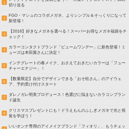
1
切り迫る
FGO・マシュのコラボメガネ、よりシンプル＆そっくりになって
2
新登場！
【2018】好きなメガネを選べる！スーパーお得なメガネ福袋をチ
3
ェック！
カラーコンタクトブランド「ビュームワンデー」に新色登場！ミ
4
ューズは本田翼さんに決定！
インテグレートの春メイク、おさえておきたいカラーは「フュー
5
チャーエナジー」！
【数量限定】自分でデザインできる「おそ松さん」のアイウェ
6
ア、予約受け付けスタート
ダレノガレ明美プロデュース！色選びに悩まないカラコンブラン
7
ド誕生
クリスマスプレゼントにも！ドラえもんのふしぎメガネで光と視
8
覚を学ぼう！
いいオンナ専用のアイメイクブランド「フィオリ」、もうチェッ