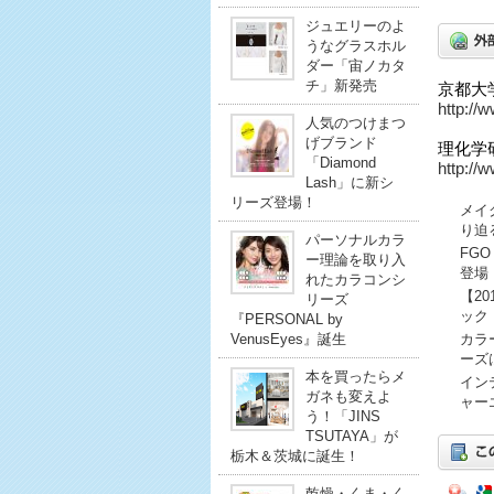
ジュエリーのよ
うなグラスホル
ダー「宙ノカタ
チ」新発売
京都大
http://
人気のつけまつ
げブランド
理化学
「Diamond
http://
Lash」に新シ
リーズ登場！
メイ
り迫
パーソナルカラ
FG
ー理論を取り入
登場
れたカラコンシ
【2
リーズ
ック
『PERSONAL by
VenusEyes』誕生
カラ
ーズ
本を買ったらメ
イン
ガネも変えよ
ャー
う！「JINS
TSUTAYA」が
栃木＆茨城に誕生！
乾燥・くま・く