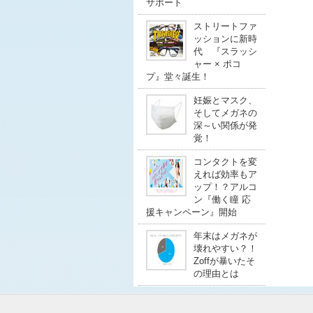
サポート
ストリートファ
ッションに新時
代 『スラッシ
ャー × ポコ
プ』堂々誕生！
妊娠とマスク、
そしてメガネの
深～い関係が発
覚！
コンタクトを変
えれば効率もア
ップ！？アルコ
ン『働く瞳 応
援キャンペーン』開始
年末はメガネが
壊れやすい？！
Zoffが暴いたそ
の理由とは