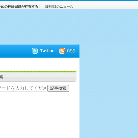
ための神経回路が存在する！
日刊!目のニュース
索