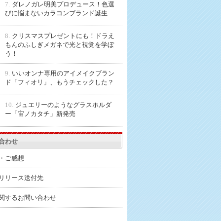
7.
ダレノガレ明美プロデュース！色選
びに悩まないカラコンブランド誕生
8.
クリスマスプレゼントにも！ドラえ
もんのふしぎメガネで光と視覚を学ぼ
う！
9.
いいオンナ専用のアイメイクブラン
ド「フィオリ」、もうチェックした？
10.
ジュエリーのようなグラスホルダ
ー「宙ノカタチ」新発売
合わせ
・ご感想
リリース送付先
関するお問い合わせ