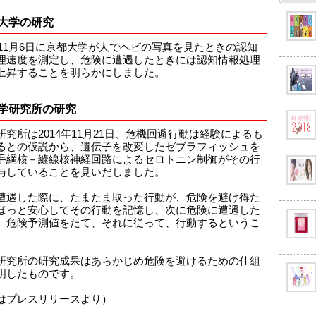
大学の研究
4年11月6日に京都大学が人でヘビの写真を見たときの認知
理速度を測定し、危険に遭遇したときには認知情報処理
上昇することを明らかにしました。
学研究所の研究
研究所は2014年11月21日、危機回避行動は経験によるも
るとの仮説から、遺伝子を改変したゼブラフィッシュを
手綱核－縫線核神経回路によるセロトニン制御がその行
与していることを見いだしました。
遭遇した際に、たまたま取った行動が、危険を避け得た
ほっと安心してその行動を記憶し、次に危険に遭遇した
、危険予測値をたて、それに従って、行動するというこ
。
研究所の研究成果はあらかじめ危険を避けるための仕組
明したものです。
はプレスリリースより）