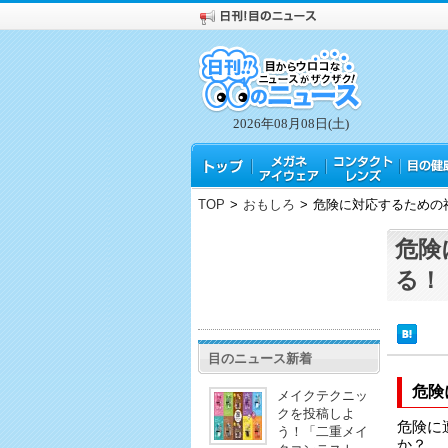
2026年08月08日(土)
TOP
>
おもしろ
>
危険に対応するための
危険
る！
目のニュース新着
危険
メイクテクニッ
クを投稿しよ
危険に
う！「二重メイ
か？