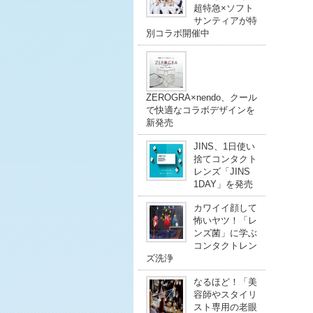
超特急×ソフト
サンティアが特
別コラボ開催中
ZEROGRA×nendo、クール
で快適なコラボデザインを
新発売
JINS、1日使い
捨てコンタクト
レンズ「JINS
1DAY」を発売
カワイイ顔して
怖いヤツ！「レ
ンズ菌」に学ぶ
コンタクトレン
ズ洗浄
なるほど！「美
容師やスタイリ
スト専用の老眼