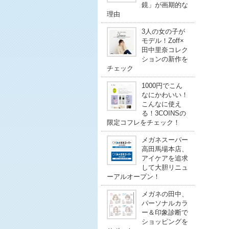
鏡」が画期的な
理由
3人の女の子が
モデル！Zoff×
田中里奈コレク
ションの新作を
チェック
1000円でこん
なにかわいい！
こんなに使え
る！3COINSの
限定コフレをチェック！
メガネスーパー
高田馬場本店、
アイケアを追求
して大胆リニュ
ーアルオープン！
メガネの田中、
パーソナルカラ
ー＆印象診断で
ショッピングを