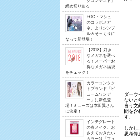
クコンテスト」
締め切り迫る
FGO・マシュ
のコラボメガ
ネ、よりシンプ
ル＆そっくりに
なって新登場！
【2018】好き
なメガネを選べ
る！スーパーお
得なメガネ福袋
をチェック！
カラーコンタク
トブランド「ビ
ュームワンデ
ダーウ
ー」に新色登
ないと考え、
場！ミューズは本田翼さん
言う文
に決定！
間を含
す。
インテグレート
の春メイク、お
しかし
さえておきたい
思考停
カラーは「フュ