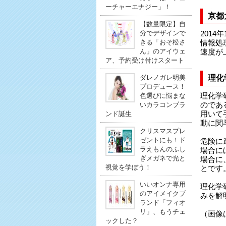
ーチャーエナジー」！
京都
【数量限定】自
分でデザインで
201
きる「おそ松さ
情報処
ん」のアイウェ
速度が
ア、予約受け付けスタート
ダレノガレ明美
理化
プロデュース！
色選びに悩まな
理化学
いカラコンブラ
のであ
ンド誕生
用いて
動に関
クリスマスプレ
ゼントにも！ド
危険に
ラえもんのふし
場合に
ぎメガネで光と
場合に
視覚を学ぼう！
とです
いいオンナ専用
理化学
のアイメイクブ
みを解
ランド「フィオ
リ」、もうチェ
（画像
ックした？