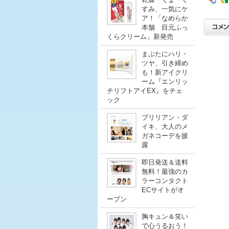
すみ、一気にケ
ア！「なめらか
本舗 目元ふっ
くらクリーム」新発売
まぶたにハリ・
ツヤ、引き締め
も！新アイクリ
ーム『エンリッ
チリフトアイEX』をチェ
ック
ブリリアン・ダ
イキ、大人のメ
ガネコーデを披
露
即日発送＆送料
無料！最強のカ
ラーコンタクト
ECサイトがオ
ープン
胸キュン＆笑い
で心うるおう！