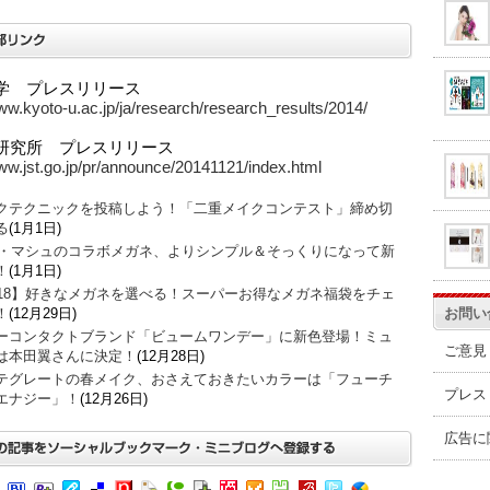
学 プレスリリース
www.kyoto-u.ac.jp/ja/research/research_results/2014/
研究所 プレスリリース
www.jst.go.jp/pr/announce/20141121/index.html
クテクニックを投稿しよう！「二重メイクコンテスト」締め切
る
(1月1日)
O・マシュのコラボメガネ、よりシンプル＆そっくりになって新
！
(1月1日)
018】好きなメガネを選べる！スーパーお得なメガネ福袋をチェ
お問い
！
(12月29日)
ーコンタクトブランド「ビュームワンデー」に新色登場！ミュ
ご意見
は本田翼さんに決定！
(12月28日)
テグレートの春メイク、おさえておきたいカラーは「フューチ
プレス
エナジー」！
(12月26日)
広告に