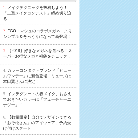
1.
メイクテクニックを投稿しよう！
「二重メイクコンテスト」締め切り迫
る
2.
FGO・マシュのコラボメガネ、より
シンプル＆そっくりになって新登場！
3.
【2018】好きなメガネを選べる！ス
ーパーお得なメガネ福袋をチェック！
4.
カラーコンタクトブランド「ビュー
ムワンデー」に新色登場！ミューズは
本田翼さんに決定！
5.
インテグレートの春メイク、おさえ
ておきたいカラーは「フューチャーエ
ナジー」！
6.
【数量限定】自分でデザインできる
「おそ松さん」のアイウェア、予約受
け付けスタート