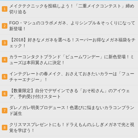
メイクテクニックを投稿しよう！「二重メイクコンテスト」締め
1
切り迫る
FGO・マシュのコラボメガネ、よりシンプル＆そっくりになって
2
新登場！
【2018】好きなメガネを選べる！スーパーお得なメガネ福袋をチ
3
ェック！
カラーコンタクトブランド「ビュームワンデー」に新色登場！ミ
4
ューズは本田翼さんに決定！
インテグレートの春メイク、おさえておきたいカラーは「フュー
5
チャーエナジー」！
【数量限定】自分でデザインできる「おそ松さん」のアイウェ
6
ア、予約受け付けスタート
ダレノガレ明美プロデュース！色選びに悩まないカラコンブラン
7
ド誕生
クリスマスプレゼントにも！ドラえもんのふしぎメガネで光と視
8
覚を学ぼう！