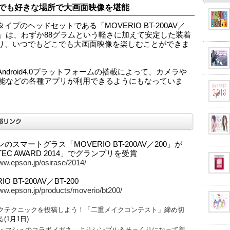
でも好きな場所で大画面映像を堪能
イプのヘッドセットである「MOVERIO BT-200AV／
200」は、わずか88グラムという軽さに加えて安定した装着
り、いつでもどこでも大画面映像を楽しむことができま
ndroid4.0プラットフォームの搭載によって、カメラや
機能などの各種アプリが利用できるようにもなっていま
のスマートグラス「MOVERIO BT-200AV／200」が
TEC AWARD 2014」でグランプリを受賞
www.epson.jp/osirase/2014/
IO BT-200AV／BT-200
www.epson.jp/products/moverio/bt200/
クテクニックを投稿しよう！「二重メイクコンテスト」締め切
る
(1月1日)
O・マシュのコラボメガネ、よりシンプル＆そっくりになって新