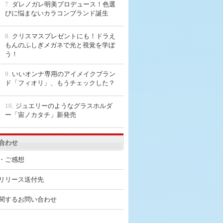
7.
ダレノガレ明美プロデュース！色選
びに悩まないカラコンブランド誕生
8.
クリスマスプレゼントにも！ドラえ
もんのふしぎメガネで光と視覚を学ぼ
う！
9.
いいオンナ専用のアイメイクブラン
ド「フィオリ」、もうチェックした？
10.
ジュエリーのようなグラスホルダ
ー「宙ノカタチ」新発売
合わせ
・ご感想
リリース送付先
関するお問い合わせ