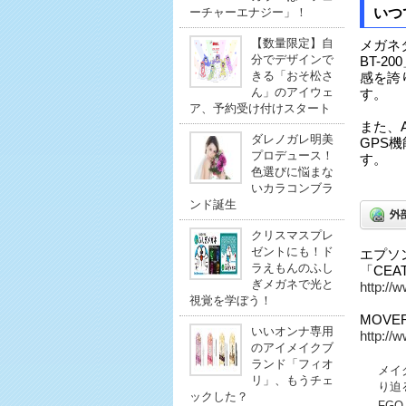
ーチャーエナジー」！
いつ
【数量限定】自
メガネタ
分でデザインで
BT-
きる「おそ松さ
感を誇
ん」のアイウェ
す。
ア、予約受け付けスタート
また、A
ダレノガレ明美
GPS
プロデュース！
す。
色選びに悩まな
いカラコンブラ
ンド誕生
クリスマスプレ
ゼントにも！ド
エプソン
ラえもんのふし
「CEA
ぎメガネで光と
http://
視覚を学ぼう！
MOVER
いいオンナ専用
http://
のアイメイクブ
ランド「フィオ
メイ
リ」、もうチェ
り迫
ックした？
FG