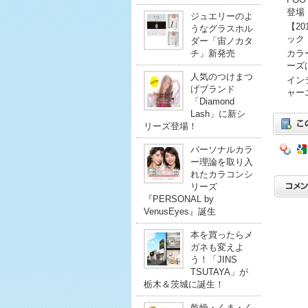
登場
ジュエリーのよ
【2
うなグラスホル
ック
ダー「宙ノカタ
チ」新発売
カラ
ーズ
人気のつけまつ
イン
げブランド
ャー
「Diamond
Lash」に新シ
リーズ登場！
パーソナルカラ
ー理論を取り入
れたカラコンシ
リーズ
『PERSONAL by
VenusEyes』誕生
本を買ったらメ
ガネも変えよ
う！「JINS
TSUTAYA」が
栃木＆茨城に誕生！
乾燥・くま・く