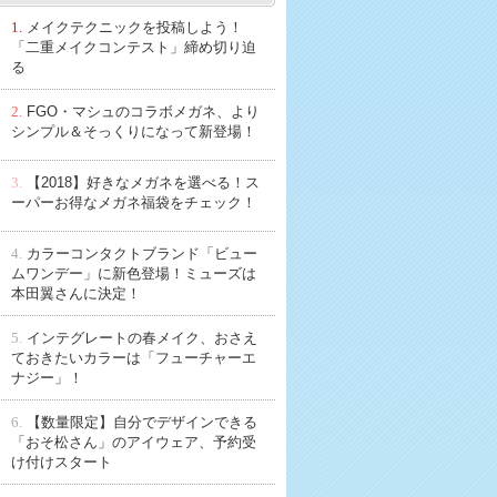
1.
メイクテクニックを投稿しよう！
「二重メイクコンテスト」締め切り迫
る
2.
FGO・マシュのコラボメガネ、より
シンプル＆そっくりになって新登場！
3.
【2018】好きなメガネを選べる！ス
ーパーお得なメガネ福袋をチェック！
4.
カラーコンタクトブランド「ビュー
ムワンデー」に新色登場！ミューズは
本田翼さんに決定！
5.
インテグレートの春メイク、おさえ
ておきたいカラーは「フューチャーエ
ナジー」！
6.
【数量限定】自分でデザインできる
「おそ松さん」のアイウェア、予約受
け付けスタート