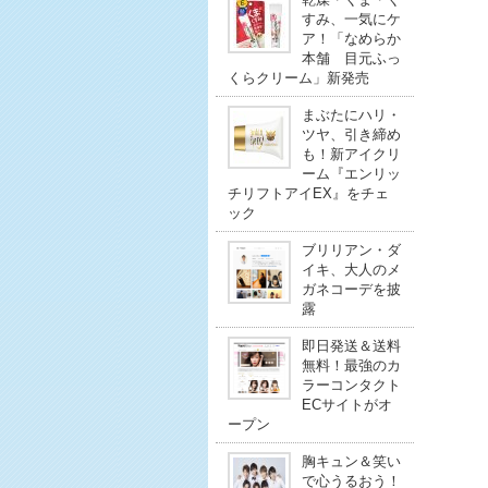
すみ、一気にケ
ア！「なめらか
本舗 目元ふっ
くらクリーム」新発売
まぶたにハリ・
ツヤ、引き締め
も！新アイクリ
ーム『エンリッ
チリフトアイEX』をチェ
ック
ブリリアン・ダ
イキ、大人のメ
ガネコーデを披
露
即日発送＆送料
無料！最強のカ
ラーコンタクト
ECサイトがオ
ープン
胸キュン＆笑い
で心うるおう！