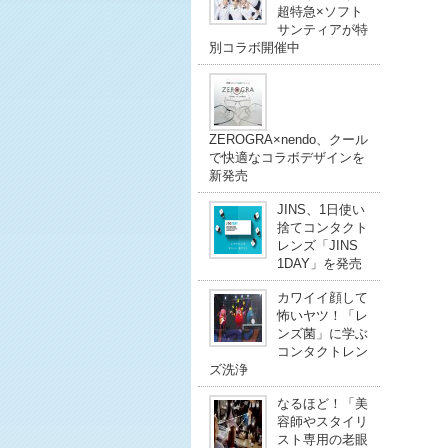
超特急×ソフト
サンティアが特
別コラボ開催中
ZEROGRA×nendo、クール
で快適なコラボデザインを
新発売
JINS、1日使い
捨てコンタクト
レンズ「JINS
1DAY」を発売
カワイイ顔して
怖いヤツ！「レ
ンズ菌」に学ぶ
コンタクトレン
ズ洗浄
なるほど！「美
容師やスタイリ
スト専用の老眼