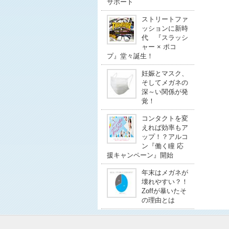
サポート
ストリートファ
ッションに新時
代 『スラッシ
ャー × ポコ
プ』堂々誕生！
妊娠とマスク、
そしてメガネの
深～い関係が発
覚！
コンタクトを変
えれば効率もア
ップ！？アルコ
ン『働く瞳 応
援キャンペーン』開始
年末はメガネが
壊れやすい？！
Zoffが暴いたそ
の理由とは