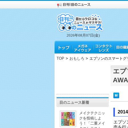
2026年08月07日(金)
TOP
>
おもしろ
>
エプソンのスマートグラス
エプ
AW
目のニュース新着
20
メイクテクニッ
クを投稿しよ
エプソ
う！「二重メイ
売を行