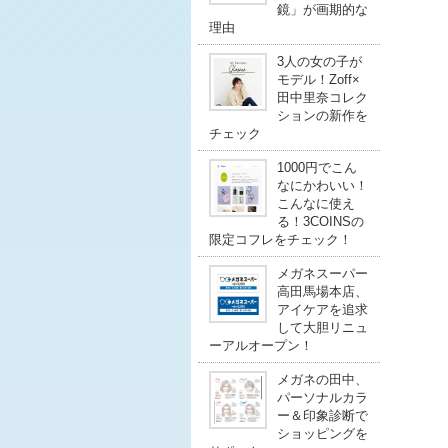
鏡」が画期的な
理由
3人の女の子が
モデル！Zoff×
田中里奈コレク
ションの新作を
チェック
1000円でこん
なにかわいい！
こんなに使え
る！3COINSの
限定コフレをチェック！
メガネスーパー
高田馬場本店、
アイケアを追求
して大胆リニュ
ーアルオープン！
メガネの田中、
パーソナルカラ
ー＆印象診断で
ショッピングを