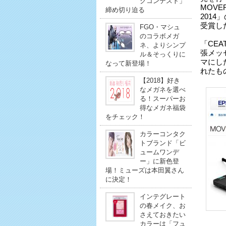
クコンテスト」
MOVER
締め切り迫る
201
受賞し
FGO・マシュ
のコラボメガ
「CEA
ネ、よりシンプ
張メッ
ル＆そっくりに
マにした
なって新登場！
れたも
【2018】好き
なメガネを選べ
る！スーパーお
得なメガネ福袋
をチェック！
カラーコンタク
トブランド「ビ
ュームワンデ
ー」に新色登
場！ミューズは本田翼さん
に決定！
インテグレート
の春メイク、お
さえておきたい
カラーは「フュ