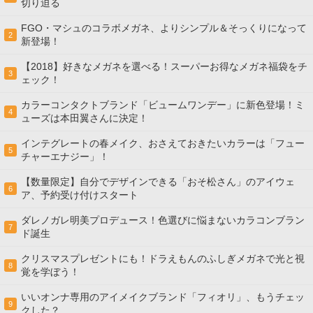
切り迫る
FGO・マシュのコラボメガネ、よりシンプル＆そっくりになって
2
新登場！
【2018】好きなメガネを選べる！スーパーお得なメガネ福袋をチ
3
ェック！
カラーコンタクトブランド「ビュームワンデー」に新色登場！ミ
4
ューズは本田翼さんに決定！
インテグレートの春メイク、おさえておきたいカラーは「フュー
5
チャーエナジー」！
【数量限定】自分でデザインできる「おそ松さん」のアイウェ
6
ア、予約受け付けスタート
ダレノガレ明美プロデュース！色選びに悩まないカラコンブラン
7
ド誕生
クリスマスプレゼントにも！ドラえもんのふしぎメガネで光と視
8
覚を学ぼう！
いいオンナ専用のアイメイクブランド「フィオリ」、もうチェッ
9
クした？