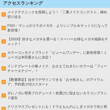
アクセスランキング
メイクテクニックを投稿しよう！「二重メイクコンテスト」締め
1
切り迫る
FGO・マシュのコラボメガネ、よりシンプル＆そっくりになって
2
新登場！
【2018】好きなメガネを選べる！スーパーお得なメガネ福袋をチ
3
ェック！
カラーコンタクトブランド「ビュームワンデー」に新色登場！ミ
4
ューズは本田翼さんに決定！
インテグレートの春メイク、おさえておきたいカラーは「フュー
5
チャーエナジー」！
【数量限定】自分でデザインできる「おそ松さん」のアイウェ
6
ア、予約受け付けスタート
ダレノガレ明美プロデュース！色選びに悩まないカラコンブラン
7
ド誕生
クリスマスプレゼントにも！ドラえもんのふしぎメガネで光と視
8