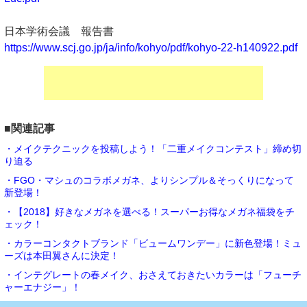
日本学術会議 報告書
https://www.scj.go.jp/ja/info/kohyo/pdf/kohyo-22-h140922.pdf
■関連記事
・メイクテクニックを投稿しよう！「二重メイクコンテスト」締め切
り迫る
・FGO・マシュのコラボメガネ、よりシンプル＆そっくりになって
新登場！
・【2018】好きなメガネを選べる！スーパーお得なメガネ福袋をチ
ェック！
・カラーコンタクトブランド「ビュームワンデー」に新色登場！ミュ
ーズは本田翼さんに決定！
・インテグレートの春メイク、おさえておきたいカラーは「フューチ
ャーエナジー」！