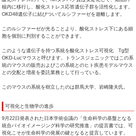
核内に移行し、酸化ストレス応答遺伝子群を活性化します。
OKD48遺伝子に結びついてルシファーゼを遊離します。
このルシファーゼが光ることより、酸化ストレス下にある細
胞を個別に判別することができます。
このような遺伝子を持つ系統を酸化ストレス可視化 Tg型
OKD-Lucマウスと呼びます。トランスジェニックではこの系
統のマウスの販売およびこの系統とのヒト疾患モデルマウス
との交配と増産を委託業務として行っている。
このマウスの系統を樹立したのは群馬大学、岩崎隆夫氏。
可視化と生物学の進歩
9月22日発表された日本学術会議の「生命科学の基盤となる
統合バイオイメージング科学の研究推進」の提言書では、可
視化こそが生命科学の発展の鍵となると提言しています。