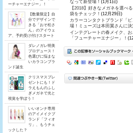
なって新登場！
(1月1日)
ーチャーエナジー」！
【2018】好きなメガネを選べ
袋をチェック！
(12月29日)
【数量限定】自
分でデザインで
カラーコンタクトブランド「ビ
きる「おそ松さ
場！ミューズは本田翼さんに決
ん」のアイウェ
インテグレートの春メイク、お
ア、予約受け付けスタート
「フューチャーエナジー」！
(1
ダレノガレ明美
プロデュース！
色選びに悩まな
いカラコンブラ
ンド誕生
クリスマスプレ
ゼントにも！ド
ラえもんのふし
ぎメガネで光と
視覚を学ぼう！
いいオンナ専用
のアイメイクブ
ランド「フィオ
リ」、もうチェ
ックした？