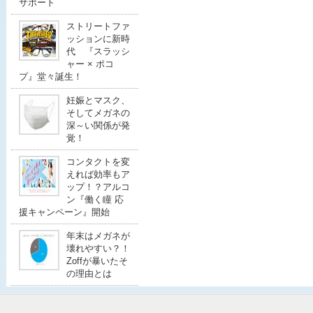
サポート
ストリートファ
ッションに新時
代 『スラッシ
ャー × ポコ
プ』堂々誕生！
妊娠とマスク、
そしてメガネの
深～い関係が発
覚！
コンタクトを変
えれば効率もア
ップ！？アルコ
ン『働く瞳 応
援キャンペーン』開始
年末はメガネが
壊れやすい？！
Zoffが暴いたそ
の理由とは