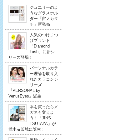
ジュエリーのよ
うなグラスホル
ダー「宙ノカタ
チ」新発売
人気のつけまつ
げブランド
「Diamond
Lash」に新シ
リーズ登場！
パーソナルカラ
ー理論を取り入
れたカラコンシ
リーズ
『PERSONAL by
VenusEyes』誕生
本を買ったらメ
ガネも変えよ
う！「JINS
TSUTAYA」が
栃木＆茨城に誕生！
乾燥・くま・く