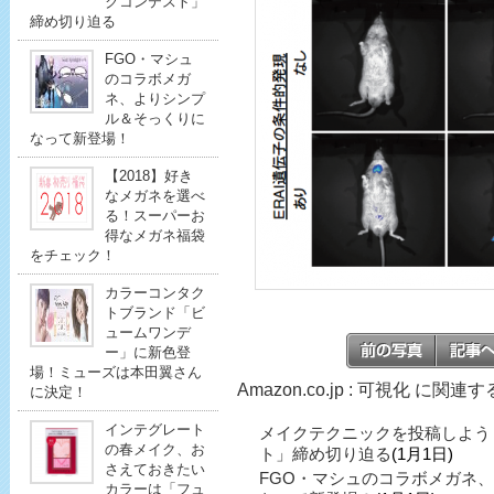
クコンテスト」
締め切り迫る
FGO・マシュ
のコラボメガ
ネ、よりシンプ
ル＆そっくりに
なって新登場！
【2018】好き
なメガネを選べ
る！スーパーお
得なメガネ福袋
をチェック！
カラーコンタク
トブランド「ビ
ュームワンデ
ー」に新色登
場！ミューズは本田翼さん
Amazon.co.jp : 可視化 に関連
に決定！
インテグレート
メイクテクニックを投稿しよう
の春メイク、お
ト」締め切り迫る
(1月1日)
さえておきたい
FGO・マシュのコラボメガネ
カラーは「フュ