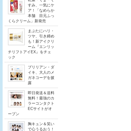
すみ、一気にケ
ア！「なめらか
本舗 目元ふっ
くらクリーム」新発売
まぶたにハリ・
ツヤ、引き締め
も！新アイクリ
ーム『エンリッ
チリフトアイEX』をチェ
ック
ブリリアン・ダ
イキ、大人のメ
ガネコーデを披
露
即日発送＆送料
無料！最強のカ
ラーコンタクト
ECサイトがオ
ープン
胸キュン＆笑い
で心うるおう！