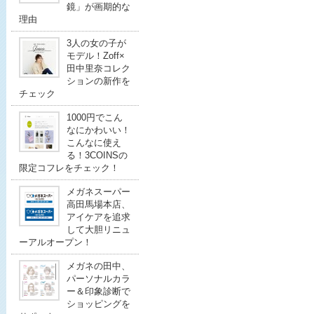
鏡」が画期的な
理由
3人の女の子が
モデル！Zoff×
田中里奈コレク
ションの新作を
チェック
1000円でこん
なにかわいい！
こんなに使え
る！3COINSの
限定コフレをチェック！
メガネスーパー
高田馬場本店、
アイケアを追求
して大胆リニュ
ーアルオープン！
メガネの田中、
パーソナルカラ
ー＆印象診断で
ショッピングを