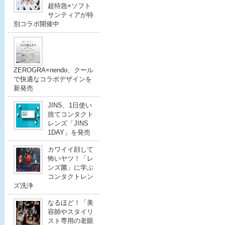
超特急×ソフト
サンティアが特
別コラボ開催中
ZEROGRA×nendo、クール
で快適なコラボデザインを
新発売
JINS、1日使い
捨てコンタクト
レンズ「JINS
1DAY」を発売
カワイイ顔して
怖いヤツ！「レ
ンズ菌」に学ぶ
コンタクトレン
ズ洗浄
なるほど！「美
容師やスタイリ
スト専用の老眼