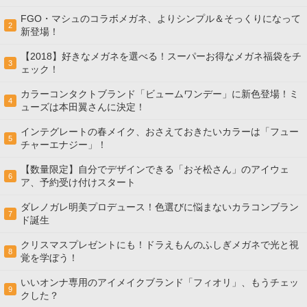
FGO・マシュのコラボメガネ、よりシンプル＆そっくりになって
2
新登場！
【2018】好きなメガネを選べる！スーパーお得なメガネ福袋をチ
3
ェック！
カラーコンタクトブランド「ビュームワンデー」に新色登場！ミ
4
ューズは本田翼さんに決定！
インテグレートの春メイク、おさえておきたいカラーは「フュー
5
チャーエナジー」！
【数量限定】自分でデザインできる「おそ松さん」のアイウェ
6
ア、予約受け付けスタート
ダレノガレ明美プロデュース！色選びに悩まないカラコンブラン
7
ド誕生
クリスマスプレゼントにも！ドラえもんのふしぎメガネで光と視
8
覚を学ぼう！
いいオンナ専用のアイメイクブランド「フィオリ」、もうチェッ
9
クした？