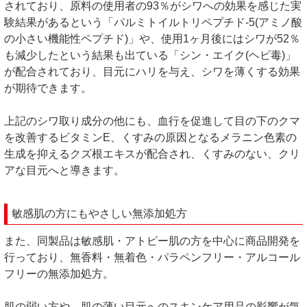
されており、原料の使用者の93％がシワへの効果を感じた実
験結果があるという「パルミトイルトリペプチド-5(アミノ酸
の小さい機能性ペプチド)」や、使用1ヶ月後にはシワが52％
も減少したという結果も出ている「シン・エイク(ヘビ毒)」
が配合されており、目元にハリを与え、シワを薄くする効果
が期待できます。
上記のシワ取り成分の他にも、血行を促進して目の下のクマ
を改善するビタミンE、くすみの原因となるメラニン色素の
生成を抑えるクズ根エキスが配合され、くすみのない、クリ
アな目元へと導きます。
敏感肌の方にもやさしい無添加処方
また、同製品は敏感肌・アトピー肌の方を中心に商品開発を
行っており、無香料・無着色・パラペンフリー・アルコール
フリーの無添加処方。
肌の弱い方や、肌の薄い目元へのスキンケア用品の影響が気