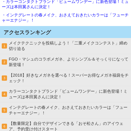
・カラーコンタクトブランド「ビュームワンデー」に新色登場！ミュ
ーズは本田翼さんに決定！
・インテグレートの春メイク、おさえておきたいカラーは「フューチ
ャーエナジー」！
アクセスランキング
メイクテクニックを投稿しよう！「二重メイクコンテスト」締め
1
切り迫る
FGO・マシュのコラボメガネ、よりシンプル＆そっくりになって
2
新登場！
【2018】好きなメガネを選べる！スーパーお得なメガネ福袋をチ
3
ェック！
カラーコンタクトブランド「ビュームワンデー」に新色登場！ミ
4
ューズは本田翼さんに決定！
インテグレートの春メイク、おさえておきたいカラーは「フュー
5
チャーエナジー」！
【数量限定】自分でデザインできる「おそ松さん」のアイウェ
6
ア、予約受け付けスタート