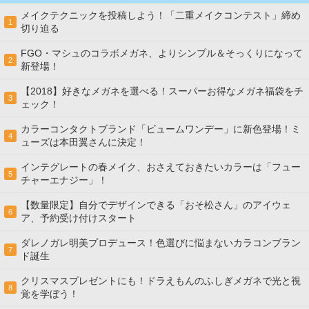
メイクテクニックを投稿しよう！「二重メイクコンテスト」締め
1
切り迫る
FGO・マシュのコラボメガネ、よりシンプル＆そっくりになって
2
新登場！
【2018】好きなメガネを選べる！スーパーお得なメガネ福袋をチ
3
ェック！
カラーコンタクトブランド「ビュームワンデー」に新色登場！ミ
4
ューズは本田翼さんに決定！
インテグレートの春メイク、おさえておきたいカラーは「フュー
5
チャーエナジー」！
【数量限定】自分でデザインできる「おそ松さん」のアイウェ
6
ア、予約受け付けスタート
ダレノガレ明美プロデュース！色選びに悩まないカラコンブラン
7
ド誕生
クリスマスプレゼントにも！ドラえもんのふしぎメガネで光と視
8
覚を学ぼう！