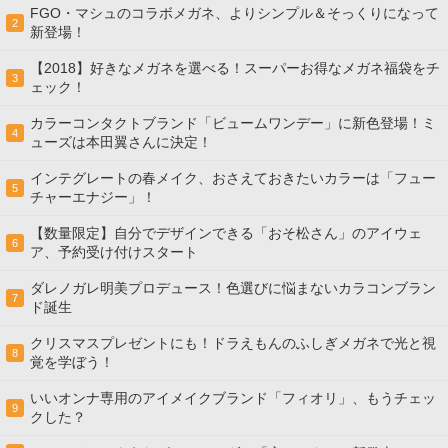
FGO・マシュのコラボメガネ、よりシンプル＆そっくりになって
2
新登場！
【2018】好きなメガネを選べる！スーパーお得なメガネ福袋をチ
3
ェック！
カラーコンタクトブランド「ビュームワンデー」に新色登場！ミ
4
ューズは本田翼さんに決定！
インテグレートの春メイク、おさえておきたいカラーは「フュー
5
チャーエナジー」！
【数量限定】自分でデザインできる「おそ松さん」のアイウェ
6
ア、予約受け付けスタート
ダレノガレ明美プロデュース！色選びに悩まないカラコンブラン
7
ド誕生
クリスマスプレゼントにも！ドラえもんのふしぎメガネで光と視
8
覚を学ぼう！
いいオンナ専用のアイメイクブランド「フィオリ」、もうチェッ
9
クした？