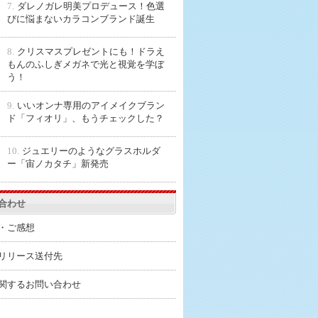
7.
ダレノガレ明美プロデュース！色選
びに悩まないカラコンブランド誕生
8.
クリスマスプレゼントにも！ドラえ
もんのふしぎメガネで光と視覚を学ぼ
う！
9.
いいオンナ専用のアイメイクブラン
ド「フィオリ」、もうチェックした？
10.
ジュエリーのようなグラスホルダ
ー「宙ノカタチ」新発売
合わせ
・ご感想
リリース送付先
関するお問い合わせ