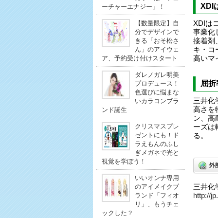
XD
ーチャーエナジー」！
【数量限定】自
XDI
分でデザインで
事業化
きる「おそ松さ
接着剤
ん」のアイウェ
キ・コ
ア、予約受け付けスタート
高いマ
ダレノガレ明美
屈折
プロデュース！
色選びに悩まな
三井化
いカラコンブラ
高さを
ンド誕生
ン、高
クリスマスプレ
ーズは
ゼントにも！ド
る。
ラえもんのふし
ぎメガネで光と
視覚を学ぼう！
いいオンナ専用
のアイメイクブ
三井化
ランド「フィオ
http://
リ」、もうチェ
ックした？