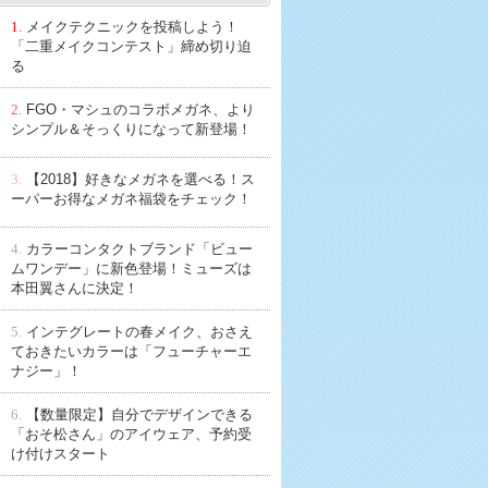
1.
メイクテクニックを投稿しよう！
「二重メイクコンテスト」締め切り迫
る
2.
FGO・マシュのコラボメガネ、より
シンプル＆そっくりになって新登場！
3.
【2018】好きなメガネを選べる！ス
ーパーお得なメガネ福袋をチェック！
4.
カラーコンタクトブランド「ビュー
ムワンデー」に新色登場！ミューズは
本田翼さんに決定！
5.
インテグレートの春メイク、おさえ
ておきたいカラーは「フューチャーエ
ナジー」！
6.
【数量限定】自分でデザインできる
「おそ松さん」のアイウェア、予約受
け付けスタート