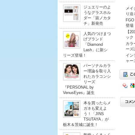
ジュエリーのよ
メイ
うなグラスホル
り迫
ダー「宙ノカタ
FG
チ」新発売
登場
【2
人気のつけまつ
ック
げブランド
カラ
「Diamond
ーズ
Lash」に新シ
リーズ登場！
イン
ャー
パーソナルカラ
ー理論を取り入
れたカラコンシ
リーズ
『PERSONAL by
VenusEyes』誕生
本を買ったらメ
ガネも変えよ
う！「JINS
TSUTAYA」が
栃木＆茨城に誕生！
乾燥・くま・く