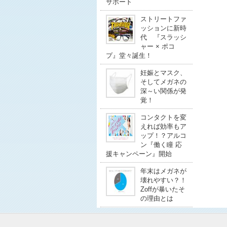
サポート
ストリートファ
ッションに新時
代 『スラッシ
ャー × ポコ
プ』堂々誕生！
妊娠とマスク、
そしてメガネの
深～い関係が発
覚！
コンタクトを変
えれば効率もア
ップ！？アルコ
ン『働く瞳 応
援キャンペーン』開始
年末はメガネが
壊れやすい？！
Zoffが暴いたそ
の理由とは