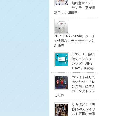
超特急×ソフト
サンティアが特
別コラボ開催中
ZEROGRA×nendo、クール
で快適なコラボデザインを
新発売
JINS、1日使い
捨てコンタクト
レンズ「JINS
1DAY」を発売
カワイイ顔して
怖いヤツ！「レ
ンズ菌」に学ぶ
コンタクトレン
ズ洗浄
なるほど！「美
容師やスタイリ
スト専用の老眼