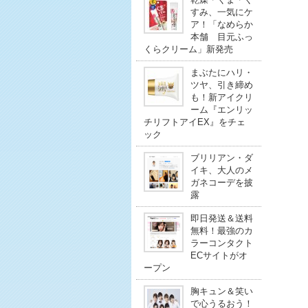
すみ、一気にケ
ア！「なめらか
本舗 目元ふっ
くらクリーム」新発売
まぶたにハリ・
ツヤ、引き締め
も！新アイクリ
ーム『エンリッ
チリフトアイEX』をチェ
ック
ブリリアン・ダ
イキ、大人のメ
ガネコーデを披
露
即日発送＆送料
無料！最強のカ
ラーコンタクト
ECサイトがオ
ープン
胸キュン＆笑い
で心うるおう！