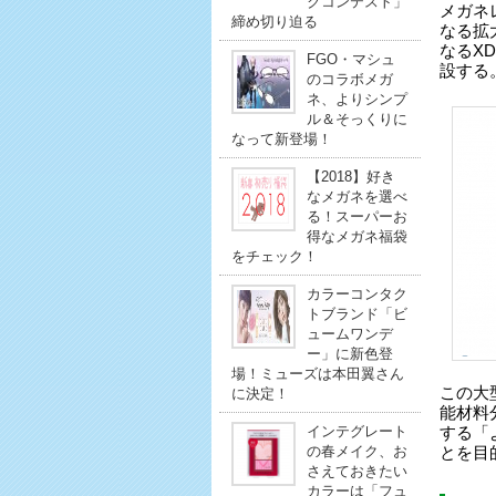
クコンテスト」
メガネ
締め切り迫る
なる拡
なるX
FGO・マシュ
設する
のコラボメガ
ネ、よりシンプ
ル＆そっくりに
なって新登場！
【2018】好き
なメガネを選べ
る！スーパーお
得なメガネ福袋
をチェック！
カラーコンタク
トブランド「ビ
ュームワンデ
ー」に新色登
場！ミューズは本田翼さん
この大
に決定！
能材料
インテグレート
する「
の春メイク、お
とを目
さえておきたい
カラーは「フュ