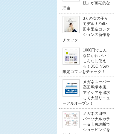
鏡」が画期的な
理由
3人の女の子が
モデル！Zoff×
田中里奈コレク
ションの新作を
チェック
1000円でこん
なにかわいい！
こんなに使え
る！3COINSの
限定コフレをチェック！
メガネスーパー
高田馬場本店、
アイケアを追求
して大胆リニュ
ーアルオープン！
メガネの田中、
パーソナルカラ
ー＆印象診断で
ショッピングを