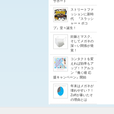
サポート
ストリートファ
ッションに新時
代 『スラッシ
ャー × ポコ
プ』堂々誕生！
妊娠とマスク、
そしてメガネの
深～い関係が発
覚！
コンタクトを変
えれば効率もア
ップ！？アルコ
ン『働く瞳 応
援キャンペーン』開始
年末はメガネが
壊れやすい？！
Zoffが暴いたそ
の理由とは