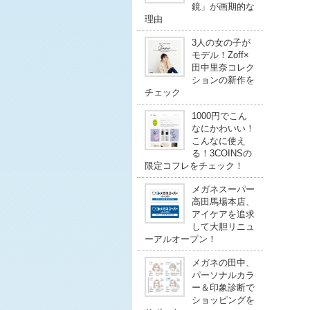
鏡」が画期的な
理由
3人の女の子が
モデル！Zoff×
田中里奈コレク
ションの新作を
チェック
1000円でこん
なにかわいい！
こんなに使え
る！3COINSの
限定コフレをチェック！
メガネスーパー
高田馬場本店、
アイケアを追求
して大胆リニュ
ーアルオープン！
メガネの田中、
パーソナルカラ
ー＆印象診断で
ショッピングを