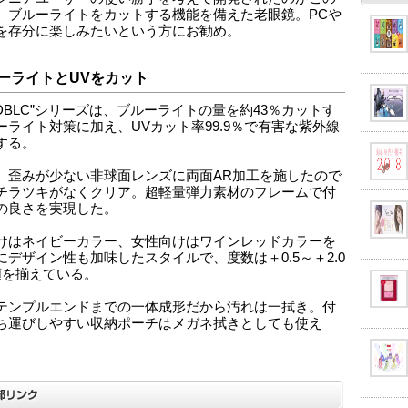
、ブルーライトをカットする機能を備えた老眼鏡。PCや
を存分に楽しみたいという方にお勧め。
ーライトとUVをカット
－DBLC”シリーズは、ブルーライトの量を約43％カットす
ーライト対策に加え、UVカット率99.9％で有害な紫外線
する。
、歪みが少ない非球面レンズに両面AR加工を施したので
チラツキがなくクリア。超軽量弾力素材のフレームで付
の良さを実現した。
けはネイビーカラー、女性向けはワインレッドカラーを
にデザイン性も加味したスタイルで、度数は＋0.5～＋2.0
類を揃えている。
テンプルエンドまでの一体成形だから汚れは一拭き。付
ち運びしやすい収納ポーチはメガネ拭きとしても使え