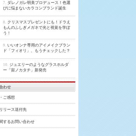
7.
ダレノガレ明美プロデュース！色選
びに悩まないカラコンブランド誕生
8.
クリスマスプレゼントにも！ドラえ
もんのふしぎメガネで光と視覚を学ぼ
う！
9.
いいオンナ専用のアイメイクブラン
ド「フィオリ」、もうチェックした？
10.
ジュエリーのようなグラスホルダ
ー「宙ノカタチ」新発売
合わせ
・ご感想
リリース送付先
関するお問い合わせ