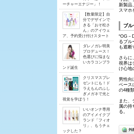
ーチャーエナジー」！
新製品
スマホ
【数量限定】自
分でデザインで
きる「おそ松さ
ブル
ん」のアイウェ
ア、予約受け付けスタート
“OG
るブル
ダレノガレ明美
も遮断
プロデュース！
色選びに悩まな
さらに
いカラコンブラ
視界は
ンド誕生
け心地
クリスマスプレ
男性向
ゼントにも！ド
ベース
ラえもんのふし
の4種
ぎメガネで光と
視覚を学ぼう！
また、
属の持
いいオンナ専用
る。
のアイメイクブ
ランド「フィオ
リ」、もうチェ
ックした？