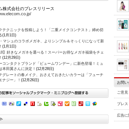
ム株式会社のプレスリリース
www.elecom.co.jp/
クテクニックを投稿しよう！「二重メイクコンテスト」締め切
る
(1月1日)
O・マシュのコラボメガネ、よりシンプル＆そっくりになって新
！
(1月1日)
018】好きなメガネを選べる！スーパーお得なメガネ福袋をチェ
！
(12月29日)
ーコンタクトブランド「ビュームワンデー」に新色登場！ミュ
は本田翼さんに決定！
(12月28日)
テグレートの春メイク、おさえておきたいカラーは「フューチ
エナジー」！
(12月26日)
お問い
ご意見
プレス
広告に