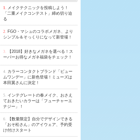
1.
メイクテクニックを投稿しよう！
「二重メイクコンテスト」締め切り迫
る
2.
FGO・マシュのコラボメガネ、より
シンプル＆そっくりになって新登場！
3.
【2018】好きなメガネを選べる！ス
ーパーお得なメガネ福袋をチェック！
4.
カラーコンタクトブランド「ビュー
ムワンデー」に新色登場！ミューズは
本田翼さんに決定！
5.
インテグレートの春メイク、おさえ
ておきたいカラーは「フューチャーエ
ナジー」！
6.
【数量限定】自分でデザインできる
「おそ松さん」のアイウェア、予約受
け付けスタート