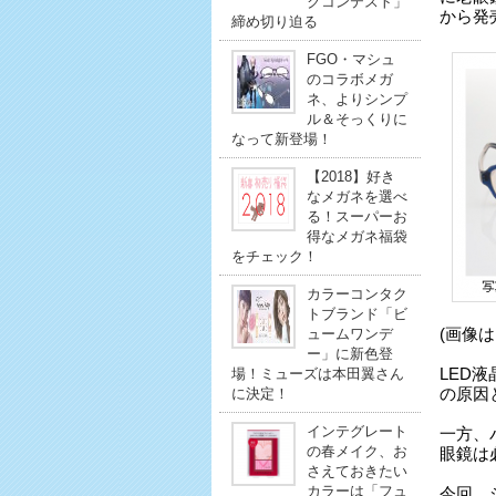
クコンテスト」
から発
締め切り迫る
FGO・マシュ
のコラボメガ
ネ、よりシンプ
ル＆そっくりに
なって新登場！
【2018】好き
なメガネを選べ
る！スーパーお
得なメガネ福袋
をチェック！
カラーコンタク
トブランド「ビ
ュームワンデ
(画像
ー」に新色登
場！ミューズは本田翼さん
LED
に決定！
の原因
インテグレート
一方、
の春メイク、お
眼鏡は
さえておきたい
カラーは「フュ
今回、