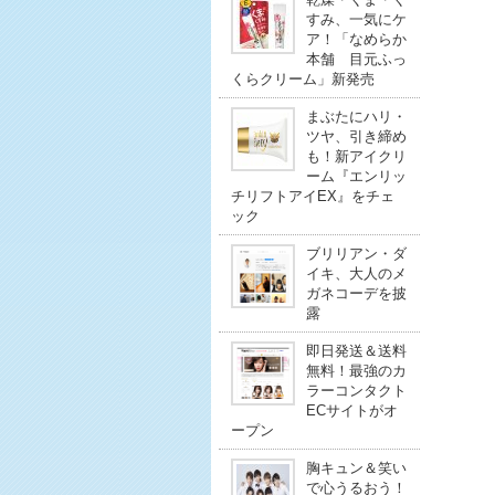
すみ、一気にケ
ア！「なめらか
本舗 目元ふっ
くらクリーム」新発売
まぶたにハリ・
ツヤ、引き締め
も！新アイクリ
ーム『エンリッ
チリフトアイEX』をチェ
ック
ブリリアン・ダ
イキ、大人のメ
ガネコーデを披
露
即日発送＆送料
無料！最強のカ
ラーコンタクト
ECサイトがオ
ープン
胸キュン＆笑い
で心うるおう！