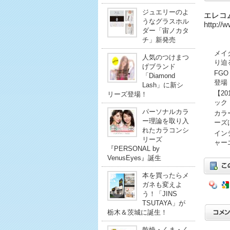
ジュエリーのよ
エレコ
うなグラスホル
http://
ダー「宙ノカタ
チ」新発売
メイ
人気のつけまつ
り迫
げブランド
FG
「Diamond
登場
Lash」に新シ
【2
リーズ登場！
ック
パーソナルカラ
カラ
ー理論を取り入
ーズ
れたカラコンシ
イン
リーズ
ャー
『PERSONAL by
VenusEyes』誕生
本を買ったらメ
ガネも変えよ
う！「JINS
TSUTAYA」が
栃木＆茨城に誕生！
乾燥・くま・く