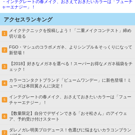
・インテグレートの春メイク、おさえておきたいカラーは「フューチ
ャーエナジー」！
アクセスランキング
メイクテクニックを投稿しよう！「二重メイクコンテスト」締め
1
切り迫る
FGO・マシュのコラボメガネ、よりシンプル＆そっくりになって
2
新登場！
【2018】好きなメガネを選べる！スーパーお得なメガネ福袋をチ
3
ェック！
カラーコンタクトブランド「ビュームワンデー」に新色登場！ミ
4
ューズは本田翼さんに決定！
インテグレートの春メイク、おさえておきたいカラーは「フュー
5
チャーエナジー」！
【数量限定】自分でデザインできる「おそ松さん」のアイウェ
6
ア、予約受け付けスタート
ダレノガレ明美プロデュース！色選びに悩まないカラコンブラン
7