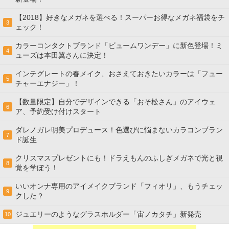
【2018】好きなメガネを選べる！スーパーお得なメガネ福袋をチ
3
ェック！
カラーコンタクトブランド「ビュームワンデー」に新色登場！ミ
4
ューズは本田翼さんに決定！
インテグレートの春メイク、おさえておきたいカラーは「フュー
5
チャーエナジー」！
【数量限定】自分でデザインできる「おそ松さん」のアイウェ
6
ア、予約受け付けスタート
ダレノガレ明美プロデュース！色選びに悩まないカラコンブラン
7
ド誕生
クリスマスプレゼントにも！ドラえもんのふしぎメガネで光と視
8
覚を学ぼう！
いいオンナ専用のアイメイクブランド「フィオリ」、もうチェッ
9
クした？
ジュエリーのようなグラスホルダー「宙ノカタチ」新発売
10