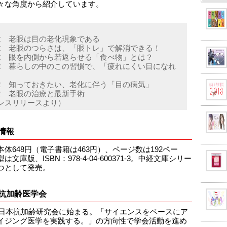
々な角度から紹介しています。
章 老眼は目の老化現象である
章 老眼のつらさは、「眼トレ」で解消できる！
章 眼を内側から若返らせる「食べ物」とは？
章 暮らしの中のこの習慣で、「疲れにくい目になれ
章 知っておきたい、老化に伴う「目の病気」
章 老眼の治療と最新手術
レスリリースより）
情報
本体648円（電子書籍は463円）、ページ数は192ペー
は文庫版、ISBN：978-4-04-600371-3。中経文庫シリー
つとして発売。
抗加齢医学会
1年日本抗加齢研究会に始まる。「サイエンスをベースにア
イジング医学を実践する。」の方向性で学会活動を進め