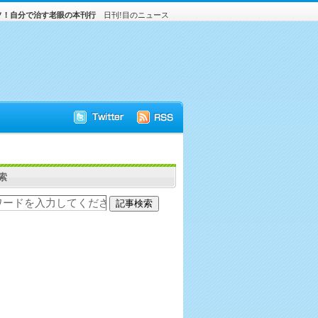
ソ！自分で治す老眼の本刊行
日刊!目のニュース
索