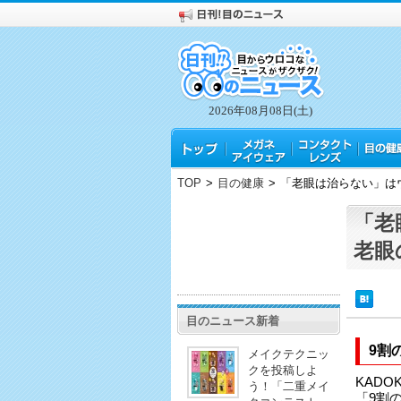
2026年08月08日(土)
TOP
>
目の健康
>
「老眼は治らない」は
「老
老眼
目のニュース新着
9割
メイクテクニッ
クを投稿しよ
KADO
う！「二重メイ
「9割