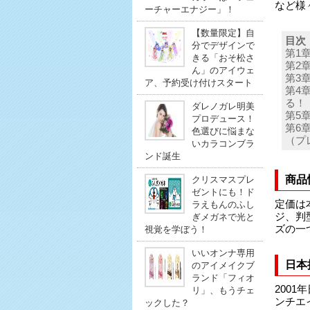
など様
ーチャーエナジー」！
【数量限定】自
目次
分でデザインで
第1
きる「おそ松さ
第2
ん」のアイウェ
第3
ア、予約受け付けスタート
第4
る！
ダレノガレ明美
第5
プロデュース！
第6
色選びに悩まな
（プ
いカラコンブラ
ンド誕生
商品
クリスマスプレ
ゼントにも！ド
定価は
ラえもんのふし
ジ、判型
ぎメガネで光と
ズの一
視覚を学ぼう！
いいオンナ専用
日本
のアイメイクブ
ランド「フィオ
200
リ」、もうチェ
ンチエ
ックした？