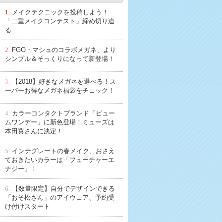
1.
メイクテクニックを投稿しよう！
「二重メイクコンテスト」締め切り迫
る
2.
FGO・マシュのコラボメガネ、より
シンプル＆そっくりになって新登場！
3.
【2018】好きなメガネを選べる！ス
ーパーお得なメガネ福袋をチェック！
4.
カラーコンタクトブランド「ビュー
ムワンデー」に新色登場！ミューズは
本田翼さんに決定！
5.
インテグレートの春メイク、おさえ
ておきたいカラーは「フューチャーエ
ナジー」！
6.
【数量限定】自分でデザインできる
「おそ松さん」のアイウェア、予約受
け付けスタート