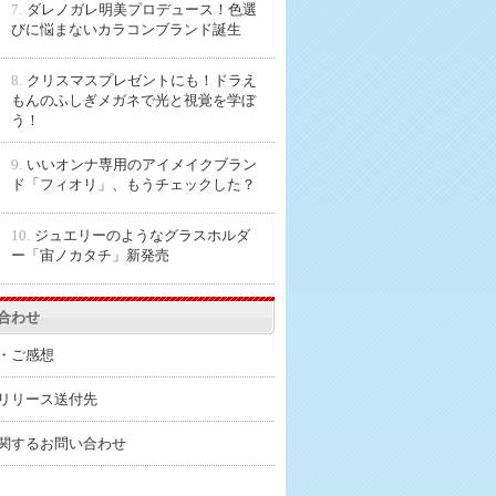
7.
ダレノガレ明美プロデュース！色選
びに悩まないカラコンブランド誕生
8.
クリスマスプレゼントにも！ドラえ
もんのふしぎメガネで光と視覚を学ぼ
う！
9.
いいオンナ専用のアイメイクブラン
ド「フィオリ」、もうチェックした？
10.
ジュエリーのようなグラスホルダ
ー「宙ノカタチ」新発売
合わせ
・ご感想
リリース送付先
関するお問い合わせ