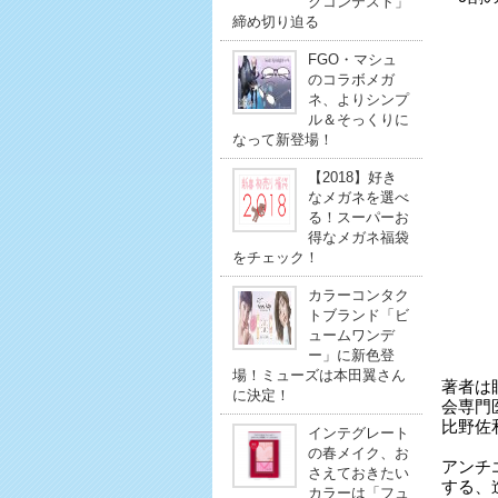
クコンテスト」
締め切り迫る
FGO・マシュ
のコラボメガ
ネ、よりシンプ
ル＆そっくりに
なって新登場！
【2018】好き
なメガネを選べ
る！スーパーお
得なメガネ福袋
をチェック！
カラーコンタク
トブランド「ビ
ュームワンデ
ー」に新色登
場！ミューズは本田翼さん
著者は
に決定！
会専門
比野佐
インテグレート
の春メイク、お
アンチ
さえておきたい
する、
カラーは「フュ