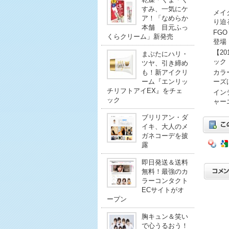
すみ、一気にケ
メイ
ア！「なめらか
り迫
本舗 目元ふっ
FG
くらクリーム」新発売
登場
【2
まぶたにハリ・
ック
ツヤ、引き締め
も！新アイクリ
カラ
ーム『エンリッ
ーズ
チリフトアイEX』をチェ
イン
ック
ャー
ブリリアン・ダ
イキ、大人のメ
ガネコーデを披
露
即日発送＆送料
無料！最強のカ
ラーコンタクト
ECサイトがオ
ープン
胸キュン＆笑い
で心うるおう！