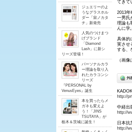
てきて
ジュエリーのよ
うなグラスホル
201
ダー「宙ノカタ
一男氏が
チ」新発売
理論も
んに学
人気のつけまつ
げブランド
具体的
「Diamond
実させ
Lash」に新シ
する、
リーズ登場！
（画像
パーソナルカラ
ー理論を取り入
れたカラコンシ
リーズ
『PERSONAL by
VenusEyes』誕生
KADO
http://
本を買ったらメ
ガネも変えよ
中経出
う！「JINS
http://
TSUTAYA」が
栃木＆茨城に誕生！
日本抗
http://w
乾燥・くま・く