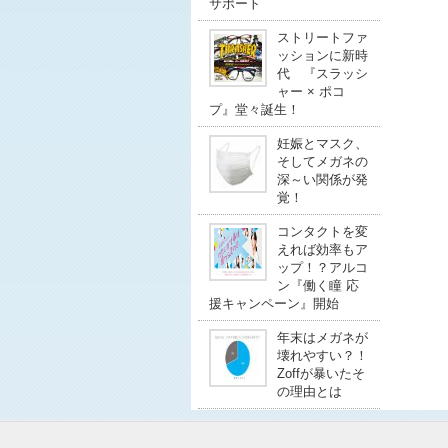
サポート
ストリートファ
ッションに新時
代 『スラッシ
ャー × ポコ
プ』堂々誕生！
妊娠とマスク、
そしてメガネの
深～い関係が発
覚！
コンタクトを変
えれば効率もア
ップ！？アルコ
ン『働く瞳 応
援キャンペーン』開始
年末はメガネが
壊れやすい？！
Zoffが暴いたそ
の理由とは