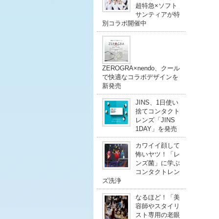
超特急×ソフト
サンティアが特
別コラボ開催中
ZEROGRA×nendo、クール
で快適なコラボデザインを
新発売
JINS、1日使い
捨てコンタクト
レンズ「JINS
1DAY」を発売
カワイイ顔して
怖いヤツ！「レ
ンズ菌」に学ぶ
コンタクトレン
ズ洗浄
なるほど！「美
容師やスタイリ
スト専用の老眼