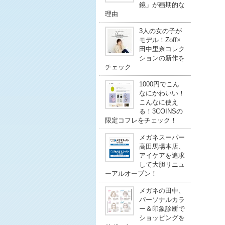
鏡」が画期的な
理由
3人の女の子が
モデル！Zoff×
田中里奈コレク
ションの新作を
チェック
1000円でこん
なにかわいい！
こんなに使え
る！3COINSの
限定コフレをチェック！
メガネスーパー
高田馬場本店、
アイケアを追求
して大胆リニュ
ーアルオープン！
メガネの田中、
パーソナルカラ
ー＆印象診断で
ショッピングを