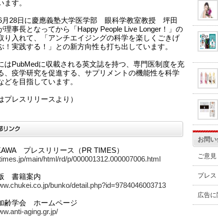
います。
3年6月28日に慶應義塾大学医学部 眼科学教室教授 坪田
理事長となってから「Happy People Live Longer！」の
取り入れて、「アンチエイジングの科学を楽しくごきげ
ぶ！実践する！」との新方向性も打ち出しています。
にはPubMedに収載される英文誌を持つ、専門医制度を充
る、疫学研究を促進する、サプリメントの機能性を科学
などを目指しています。
はプレスリリースより）
お問い
KAWA プレスリリース（PR TIMES）
ご意見
prtimes.jp/main/html/rd/p/000001312.000007006.html
プレス
版 書籍案内
www.chukei.co.jp/bunko/detail.php?id=9784046003713
広告に
加齢学会 ホームページ
ww.anti-aging.gr.jp/