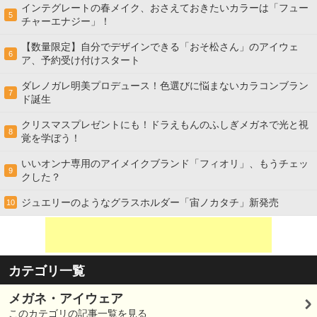
インテグレートの春メイク、おさえておきたいカラーは「フュー
5
チャーエナジー」！
【数量限定】自分でデザインできる「おそ松さん」のアイウェ
6
ア、予約受け付けスタート
ダレノガレ明美プロデュース！色選びに悩まないカラコンブラン
7
ド誕生
クリスマスプレゼントにも！ドラえもんのふしぎメガネで光と視
8
覚を学ぼう！
いいオンナ専用のアイメイクブランド「フィオリ」、もうチェッ
9
クした？
ジュエリーのようなグラスホルダー「宙ノカタチ」新発売
10
カテゴリ一覧
メガネ・アイウェア
このカテゴリの記事一覧を見る