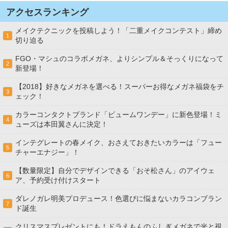
アクセスランキング
メイクテクニックを投稿しよう！「二重メイクコンテスト」締め
1
切り迫る
FGO・マシュのコラボメガネ、よりシンプル＆そっくりになって
2
新登場！
【2018】好きなメガネを選べる！スーパーお得なメガネ福袋をチ
3
ェック！
カラーコンタクトブランド「ビュームワンデー」に新色登場！ミ
4
ューズは本田翼さんに決定！
インテグレートの春メイク、おさえておきたいカラーは「フュー
5
チャーエナジー」！
【数量限定】自分でデザインできる「おそ松さん」のアイウェ
6
ア、予約受け付けスタート
ダレノガレ明美プロデュース！色選びに悩まないカラコンブラン
7
ド誕生
クリスマスプレゼントにも！ドラえもんのふしぎメガネで光と視