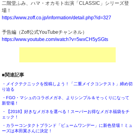
二階堂ふみ、ハマ・オカモト出演「CLASSIC」シリーズ登
場！
https://www.zoff.co.jp/information/detail.php?id=327
予告編（Zoff公式YouTubeチャンネル）
https://www.youtube.com/watch?v=5wxCH5ySGts
■関連記事
・メイクテクニックを投稿しよう！「二重メイクコンテスト」締め切
り迫る
・FGO・マシュのコラボメガネ、よりシンプル＆そっくりになって
新登場！
・【2018】好きなメガネを選べる！スーパーお得なメガネ福袋をチ
ェック！
・カラーコンタクトブランド「ビュームワンデー」に新色登場！ミュ
ーズは本田翼さんに決定！