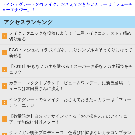
・インテグレートの春メイク、おさえておきたいカラーは「フューチ
ャーエナジー」！
アクセスランキング
メイクテクニックを投稿しよう！「二重メイクコンテスト」締め
1
切り迫る
FGO・マシュのコラボメガネ、よりシンプル＆そっくりになって
2
新登場！
【2018】好きなメガネを選べる！スーパーお得なメガネ福袋をチ
3
ェック！
カラーコンタクトブランド「ビュームワンデー」に新色登場！ミ
4
ューズは本田翼さんに決定！
インテグレートの春メイク、おさえておきたいカラーは「フュー
5
チャーエナジー」！
【数量限定】自分でデザインできる「おそ松さん」のアイウェ
6
ア、予約受け付けスタート
ダレノガレ明美プロデュース！色選びに悩まないカラコンブラン