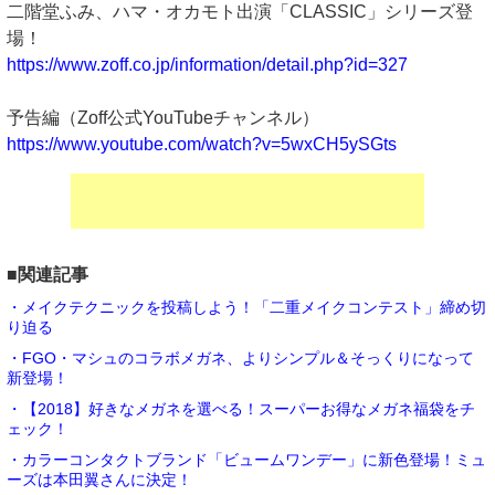
二階堂ふみ、ハマ・オカモト出演「CLASSIC」シリーズ登
場！
https://www.zoff.co.jp/information/detail.php?id=327
予告編（Zoff公式YouTubeチャンネル）
https://www.youtube.com/watch?v=5wxCH5ySGts
■関連記事
・メイクテクニックを投稿しよう！「二重メイクコンテスト」締め切
り迫る
・FGO・マシュのコラボメガネ、よりシンプル＆そっくりになって
新登場！
・【2018】好きなメガネを選べる！スーパーお得なメガネ福袋をチ
ェック！
・カラーコンタクトブランド「ビュームワンデー」に新色登場！ミュ
ーズは本田翼さんに決定！