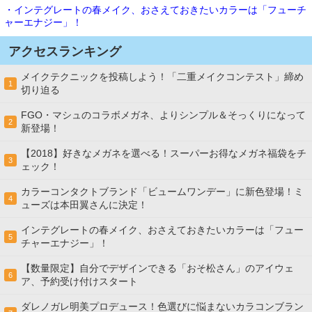
・インテグレートの春メイク、おさえておきたいカラーは「フューチ
ャーエナジー」！
アクセスランキング
メイクテクニックを投稿しよう！「二重メイクコンテスト」締め
1
切り迫る
FGO・マシュのコラボメガネ、よりシンプル＆そっくりになって
2
新登場！
【2018】好きなメガネを選べる！スーパーお得なメガネ福袋をチ
3
ェック！
カラーコンタクトブランド「ビュームワンデー」に新色登場！ミ
4
ューズは本田翼さんに決定！
インテグレートの春メイク、おさえておきたいカラーは「フュー
5
チャーエナジー」！
【数量限定】自分でデザインできる「おそ松さん」のアイウェ
6
ア、予約受け付けスタート
ダレノガレ明美プロデュース！色選びに悩まないカラコンブラン