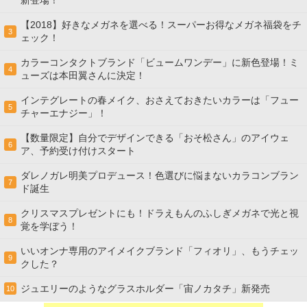
【2018】好きなメガネを選べる！スーパーお得なメガネ福袋をチ
3
ェック！
カラーコンタクトブランド「ビュームワンデー」に新色登場！ミ
4
ューズは本田翼さんに決定！
インテグレートの春メイク、おさえておきたいカラーは「フュー
5
チャーエナジー」！
【数量限定】自分でデザインできる「おそ松さん」のアイウェ
6
ア、予約受け付けスタート
ダレノガレ明美プロデュース！色選びに悩まないカラコンブラン
7
ド誕生
クリスマスプレゼントにも！ドラえもんのふしぎメガネで光と視
8
覚を学ぼう！
いいオンナ専用のアイメイクブランド「フィオリ」、もうチェッ
9
クした？
ジュエリーのようなグラスホルダー「宙ノカタチ」新発売
10