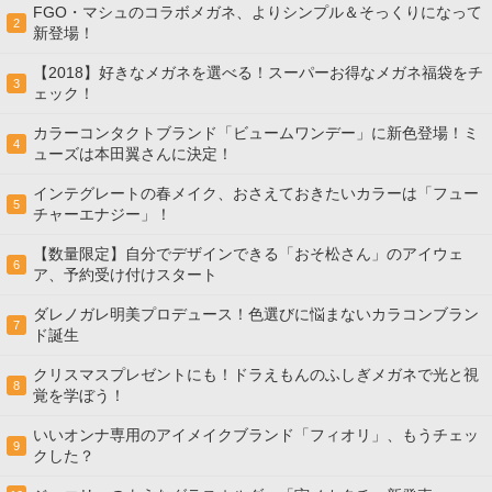
FGO・マシュのコラボメガネ、よりシンプル＆そっくりになって
2
新登場！
【2018】好きなメガネを選べる！スーパーお得なメガネ福袋をチ
3
ェック！
カラーコンタクトブランド「ビュームワンデー」に新色登場！ミ
4
ューズは本田翼さんに決定！
インテグレートの春メイク、おさえておきたいカラーは「フュー
5
チャーエナジー」！
【数量限定】自分でデザインできる「おそ松さん」のアイウェ
6
ア、予約受け付けスタート
ダレノガレ明美プロデュース！色選びに悩まないカラコンブラン
7
ド誕生
クリスマスプレゼントにも！ドラえもんのふしぎメガネで光と視
8
覚を学ぼう！
いいオンナ専用のアイメイクブランド「フィオリ」、もうチェッ
9
クした？