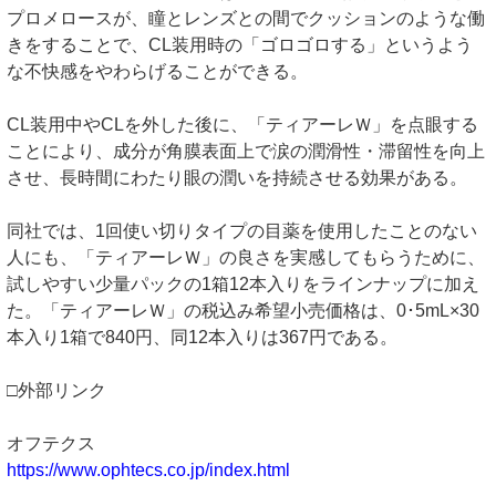
プロメロースが、瞳とレンズとの間でクッションのような働
きをすることで、CL装用時の「ゴロゴロする」というよう
な不快感をやわらげることができる。
CL装用中やCLを外した後に、「ティアーレＷ」を点眼する
ことにより、成分が角膜表面上で涙の潤滑性・滞留性を向上
させ、長時間にわたり眼の潤いを持続させる効果がある。
同社では、1回使い切りタイプの目薬を使用したことのない
人にも、「ティアーレＷ」の良さを実感してもらうために、
試しやすい少量パックの1箱12本入りをラインナップに加え
た。「ティアーレＷ」の税込み希望小売価格は、0･5mL×30
本入り1箱で840円、同12本入りは367円である。
□外部リンク
オフテクス
https://www.ophtecs.co.jp/index.html