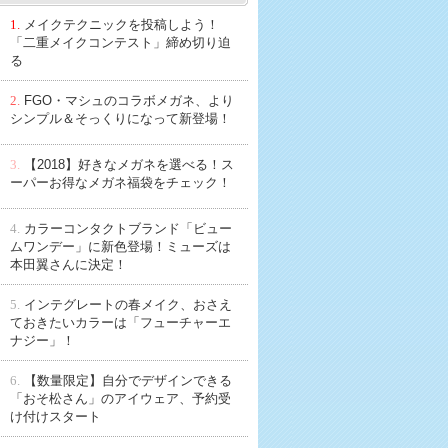
1.
メイクテクニックを投稿しよう！
「二重メイクコンテスト」締め切り迫
る
2.
FGO・マシュのコラボメガネ、より
シンプル＆そっくりになって新登場！
3.
【2018】好きなメガネを選べる！ス
ーパーお得なメガネ福袋をチェック！
4.
カラーコンタクトブランド「ビュー
ムワンデー」に新色登場！ミューズは
本田翼さんに決定！
5.
インテグレートの春メイク、おさえ
ておきたいカラーは「フューチャーエ
ナジー」！
6.
【数量限定】自分でデザインできる
「おそ松さん」のアイウェア、予約受
け付けスタート