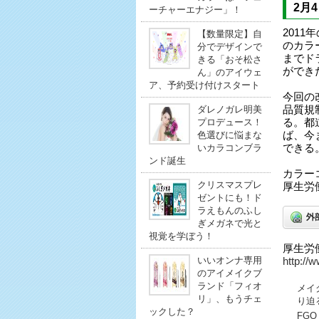
2月
ーチャーエナジー」！
201
【数量限定】自
のカラ
分でデザインで
までド
きる「おそ松さ
ができ
ん」のアイウェ
ア、予約受け付けスタート
今回の
ダレノガレ明美
品質規
プロデュース！
る。都
色選びに悩まな
ば、今
いカラコンブラ
できる
ンド誕生
カラー
クリスマスプレ
厚生労
ゼントにも！ド
ラえもんのふし
ぎメガネで光と
視覚を学ぼう！
厚生労
いいオンナ専用
http://
のアイメイクブ
ランド「フィオ
メイ
リ」、もうチェ
り迫
ックした？
FG