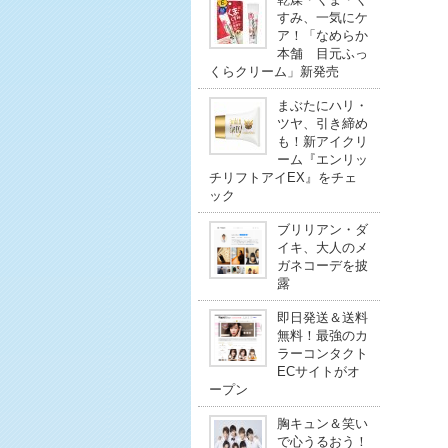
すみ、一気にケ
ア！「なめらか
本舗 目元ふっ
くらクリーム」新発売
まぶたにハリ・
ツヤ、引き締め
も！新アイクリ
ーム『エンリッ
チリフトアイEX』をチェ
ック
ブリリアン・ダ
イキ、大人のメ
ガネコーデを披
露
即日発送＆送料
無料！最強のカ
ラーコンタクト
ECサイトがオ
ープン
胸キュン＆笑い
で心うるおう！