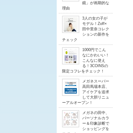
鏡」が画期的な
理由
3人の女の子が
モデル！Zoff×
田中里奈コレク
ションの新作を
チェック
1000円でこん
なにかわいい！
こんなに使え
る！3COINSの
限定コフレをチェック！
メガネスーパー
高田馬場本店、
アイケアを追求
して大胆リニュ
ーアルオープン！
メガネの田中、
パーソナルカラ
ー＆印象診断で
ショッピングを