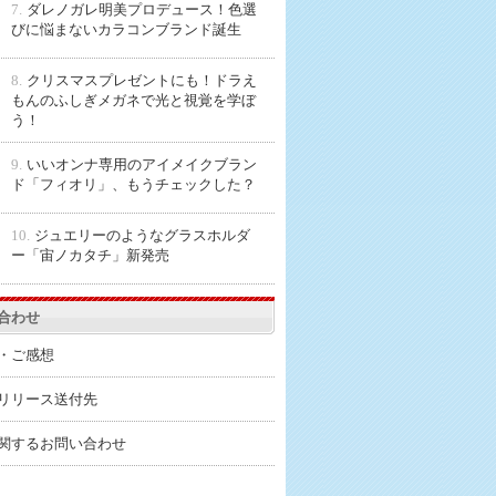
7.
ダレノガレ明美プロデュース！色選
びに悩まないカラコンブランド誕生
8.
クリスマスプレゼントにも！ドラえ
もんのふしぎメガネで光と視覚を学ぼ
う！
9.
いいオンナ専用のアイメイクブラン
ド「フィオリ」、もうチェックした？
10.
ジュエリーのようなグラスホルダ
ー「宙ノカタチ」新発売
合わせ
・ご感想
リリース送付先
関するお問い合わせ