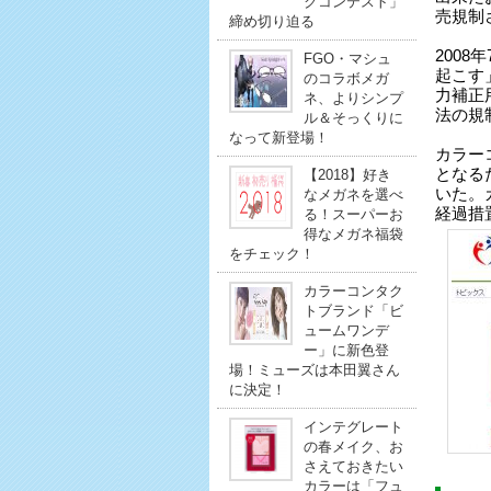
クコンテスト」
売規制
締め切り迫る
200
FGO・マシュ
起こす
のコラボメガ
力補正
ネ、よりシンプ
法の規
ル＆そっくりに
なって新登場！
カラー
となる
【2018】好き
いた。
なメガネを選べ
経過措
る！スーパーお
得なメガネ福袋
をチェック！
カラーコンタク
トブランド「ビ
ュームワンデ
ー」に新色登
場！ミューズは本田翼さん
に決定！
インテグレート
の春メイク、お
さえておきたい
カラーは「フュ