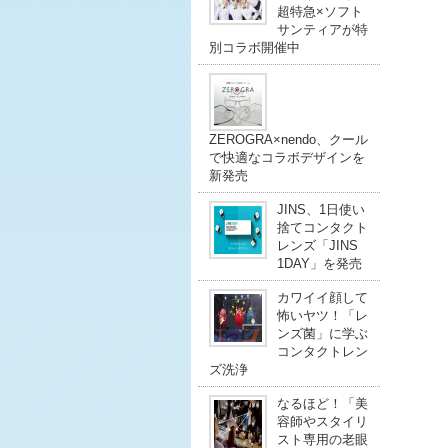
超特急×ソフト
サンティアが特
別コラボ開催中
ZEROGRA×nendo、クール
で快適なコラボデザインを
新発売
JINS、1日使い
捨てコンタクト
レンズ「JINS
1DAY」を発売
カワイイ顔して
怖いヤツ！「レ
ンズ菌」に学ぶ
コンタクトレン
ズ洗浄
なるほど！「美
容師やスタイリ
スト専用の老眼