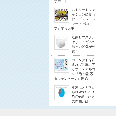
サポート
ストリートファ
ッションに新時
代 『スラッシ
ャー × ポコ
プ』堂々誕生！
妊娠とマスク、
そしてメガネの
深～い関係が発
覚！
コンタクトを変
えれば効率もア
ップ！？アルコ
ン『働く瞳 応
援キャンペーン』開始
年末はメガネが
壊れやすい？！
Zoffが暴いたそ
の理由とは