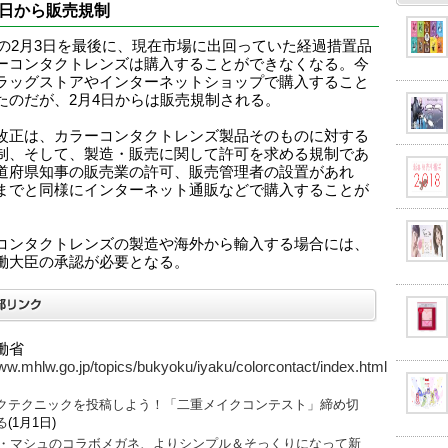
4日から販売規制
1年の2月3日を最後に、現在市場に出回っていた経過措置品
ーコンタクトレンズは購入することができなくなる。今
ラッグストアやインターネットショップで購入すること
たのだが、2月4日からは販売規制される。
改正は、カラーコンタクトレンズ製品そのものに対する
制、そして、製造・販売に関して許可を求める規制であ
道府県知事の販売業の許可、販売管理者の設置があれ
までと同様にインターネット通販などで購入することが
。
コンタクトレンズの製造や海外から輸入する場合には、
働大臣の承認が必要となる。
働省
www.mhlw.go.jp/topics/bukyoku/iyaku/colorcontact/index.html
クテクニックを投稿しよう！「二重メイクコンテスト」締め切
る
(1月1日)
O・マシュのコラボメガネ、よりシンプル＆そっくりになって新