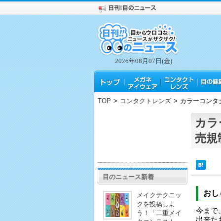
2026年08月07日(金)
TOP
>
コンタクトレンズ
>
カラーコンタ
カラ
売規
目のニュース新着
おし
メイクテクニッ
クを投稿しよ
今まで
う！「二重メイ
出来た