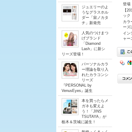
登場
ジュエリーのよ
【2
うなグラスホル
ック
ダー「宙ノカタ
カラ
チ」新発売
ーズ
人気のつけまつ
イン
げブランド
ャー
「Diamond
Lash」に新シ
リーズ登場！
パーソナルカラ
ー理論を取り入
れたカラコンシ
リーズ
『PERSONAL by
VenusEyes』誕生
本を買ったらメ
ガネも変えよ
う！「JINS
TSUTAYA」が
栃木＆茨城に誕生！
乾燥・くま・く