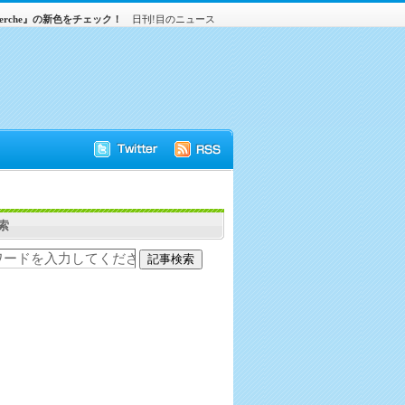
rche』の新色をチェック！
日刊!目のニュース
索