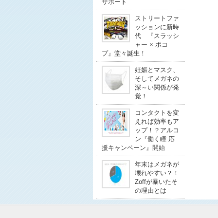
サポート
ストリートファ
ッションに新時
代 『スラッシ
ャー × ポコ
プ』堂々誕生！
妊娠とマスク、
そしてメガネの
深～い関係が発
覚！
コンタクトを変
えれば効率もア
ップ！？アルコ
ン『働く瞳 応
援キャンペーン』開始
年末はメガネが
壊れやすい？！
Zoffが暴いたそ
の理由とは