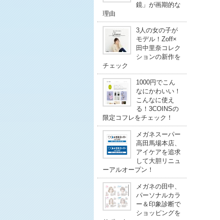
鏡」が画期的な
理由
3人の女の子が
モデル！Zoff×
田中里奈コレク
ションの新作を
チェック
1000円でこん
なにかわいい！
こんなに使え
る！3COINSの
限定コフレをチェック！
メガネスーパー
高田馬場本店、
アイケアを追求
して大胆リニュ
ーアルオープン！
メガネの田中、
パーソナルカラ
ー＆印象診断で
ショッピングを