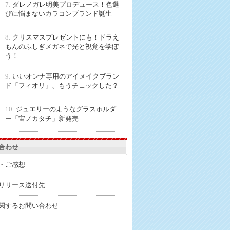
7.
ダレノガレ明美プロデュース！色選
びに悩まないカラコンブランド誕生
8.
クリスマスプレゼントにも！ドラえ
もんのふしぎメガネで光と視覚を学ぼ
う！
9.
いいオンナ専用のアイメイクブラン
ド「フィオリ」、もうチェックした？
10.
ジュエリーのようなグラスホルダ
ー「宙ノカタチ」新発売
合わせ
・ご感想
リリース送付先
関するお問い合わせ