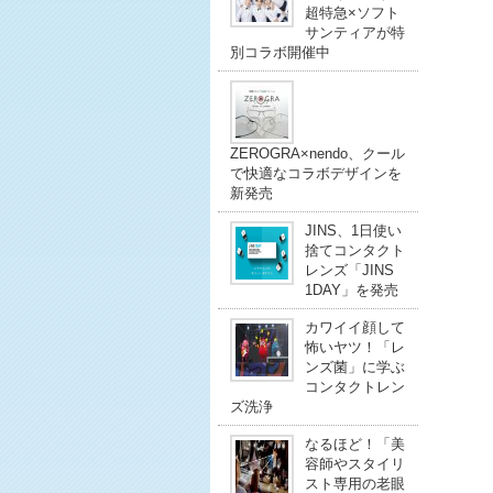
超特急×ソフト
サンティアが特
別コラボ開催中
ZEROGRA×nendo、クール
で快適なコラボデザインを
新発売
JINS、1日使い
捨てコンタクト
レンズ「JINS
1DAY」を発売
カワイイ顔して
怖いヤツ！「レ
ンズ菌」に学ぶ
コンタクトレン
ズ洗浄
なるほど！「美
容師やスタイリ
スト専用の老眼