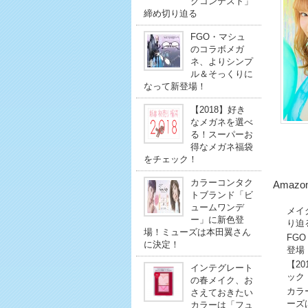
クコンテスト」
締め切り迫る
FGO・マシュ
のコラボメガ
ネ、よりシンプ
ル＆そっくりに
なって新登場！
【2018】好き
なメガネを選べ
る！スーパーお
得なメガネ福袋
をチェック！
カラーコンタク
Amazo
トブランド「ビ
ュームワンデ
メイ
ー」に新色登
り迫
場！ミューズは本田翼さん
FG
に決定！
登場
【2
インテグレート
ック
の春メイク、お
カラ
さえておきたい
ーズ
カラーは「フュ