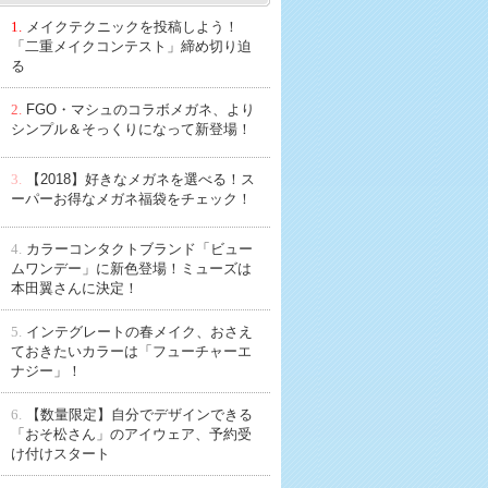
1.
メイクテクニックを投稿しよう！
「二重メイクコンテスト」締め切り迫
る
2.
FGO・マシュのコラボメガネ、より
シンプル＆そっくりになって新登場！
3.
【2018】好きなメガネを選べる！ス
ーパーお得なメガネ福袋をチェック！
4.
カラーコンタクトブランド「ビュー
ムワンデー」に新色登場！ミューズは
本田翼さんに決定！
5.
インテグレートの春メイク、おさえ
ておきたいカラーは「フューチャーエ
ナジー」！
6.
【数量限定】自分でデザインできる
「おそ松さん」のアイウェア、予約受
け付けスタート