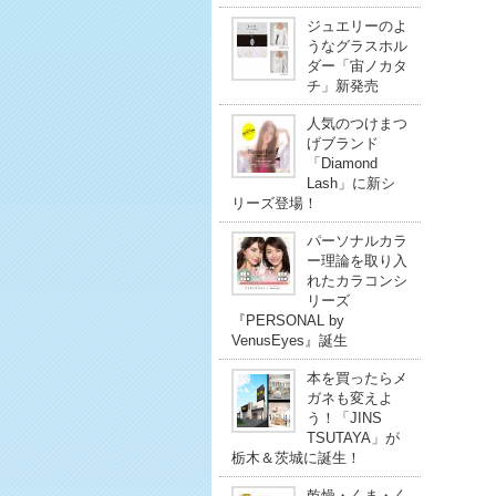
ジュエリーのよ
うなグラスホル
ダー「宙ノカタ
チ」新発売
人気のつけまつ
げブランド
「Diamond
Lash」に新シ
リーズ登場！
パーソナルカラ
ー理論を取り入
れたカラコンシ
リーズ
『PERSONAL by
VenusEyes』誕生
本を買ったらメ
ガネも変えよ
う！「JINS
TSUTAYA」が
栃木＆茨城に誕生！
乾燥・くま・く