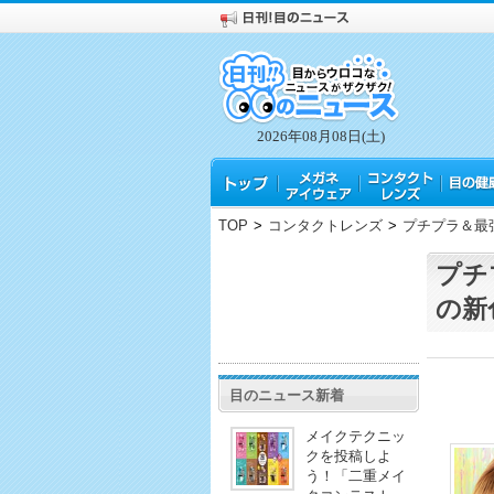
2026年08月08日(土)
TOP
>
コンタクトレンズ
>
プチプラ＆最強
プチ
の新
目のニュース新着
メイクテクニッ
クを投稿しよ
う！「二重メイ