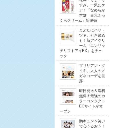
すみ、一気にケ
ア！「なめらか
本舗 目元ふっ
くらクリーム」新発売
まぶたにハリ・
ツヤ、引き締め
も！新アイクリ
ーム『エンリッ
チリフトアイEX』をチェ
ック
ブリリアン・ダ
イキ、大人のメ
ガネコーデを披
露
即日発送＆送料
無料！最強のカ
ラーコンタクト
ECサイトがオ
ープン
胸キュン＆笑い
で心うるおう！