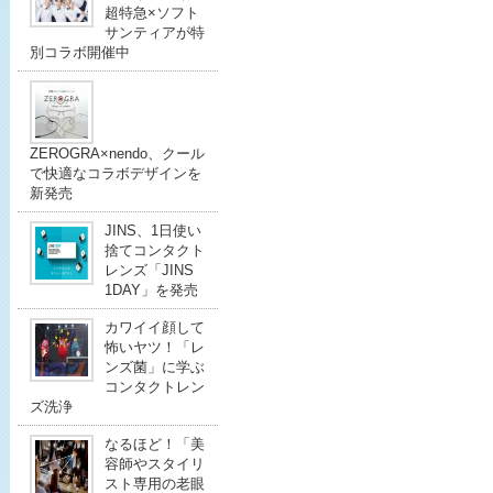
超特急×ソフト
サンティアが特
別コラボ開催中
ZEROGRA×nendo、クール
で快適なコラボデザインを
新発売
JINS、1日使い
捨てコンタクト
レンズ「JINS
1DAY」を発売
カワイイ顔して
怖いヤツ！「レ
ンズ菌」に学ぶ
コンタクトレン
ズ洗浄
なるほど！「美
容師やスタイリ
スト専用の老眼