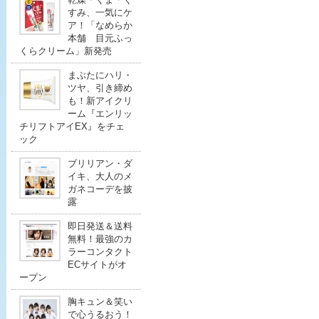
すみ、一気にケ
ア！「なめらか
本舗 目元ふっ
くらクリーム」新発売
まぶたにハリ・
ツヤ、引き締め
も！新アイクリ
ーム『エンリッ
チリフトアイEX』をチェ
ック
ブリリアン・ダ
イキ、大人のメ
ガネコーデを披
露
即日発送＆送料
無料！最強のカ
ラーコンタクト
ECサイトがオ
ープン
胸キュン＆笑い
で心うるおう！