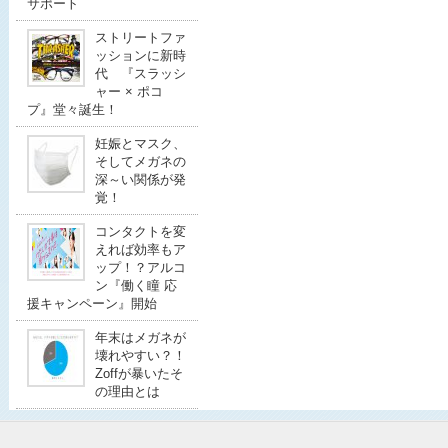
サポート
ストリートファ
ッションに新時
代 『スラッシ
ャー × ポコ
プ』堂々誕生！
妊娠とマスク、
そしてメガネの
深～い関係が発
覚！
コンタクトを変
えれば効率もア
ップ！？アルコ
ン『働く瞳 応
援キャンペーン』開始
年末はメガネが
壊れやすい？！
Zoffが暴いたそ
の理由とは