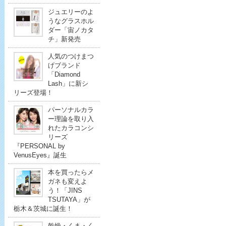
ジュエリーのよ
うなグラスホル
ダー「宙ノカタ
チ」新発売
人気のつけまつ
げブランド
「Diamond
Lash」に新シ
リーズ登場！
パーソナルカラ
ー理論を取り入
れたカラコンシ
リーズ
『PERSONAL by
VenusEyes』誕生
本を買ったらメ
ガネも変えよ
う！「JINS
TSUTAYA」が
栃木＆茨城に誕生！
乾燥・くま・く