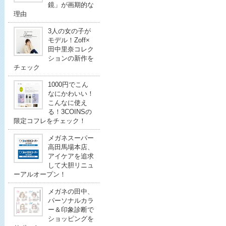
鏡」が画期的な
理由
3人の女の子が
モデル！Zoff×
田中里奈コレク
ションの新作を
チェック
1000円でこん
なにかわいい！
こんなに使え
る！3COINSの
限定コフレをチェック！
メガネスーパー
高田馬場本店、
アイケアを追求
して大胆リニュ
ーアルオープン！
メガネの田中、
パーソナルカラ
ー＆印象診断で
ショッピングを