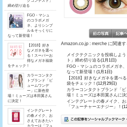
クコンテスト」
締め切り迫る
FGO・マシュ
のコラボメガ
ネ、よりシンプ
ル＆そっくりに
なって新登場！
Amazon.co.jp : merche に関
【2018】好き
なメガネを選べ
メイクテクニックを投稿しよう
る！スーパーお
ト」締め切り迫る
(1月1日)
得なメガネ福袋
をチェック！
FGO・マシュのコラボメガネ
なって新登場！
(1月1日)
カラーコンタク
【2018】好きなメガネを選べ
トブランド「ビ
袋をチェック！
(12月29日)
ュームワンデ
カラーコンタクトブランド「ビ
ー」に新色登
場！ミューズは本田翼さんに決
場！ミューズは本田翼さん
に決定！
インテグレートの春メイク、お
「フューチャーエナジー」！
(1
インテグレート
の春メイク、お
さえておきたい
カラーは「フュ