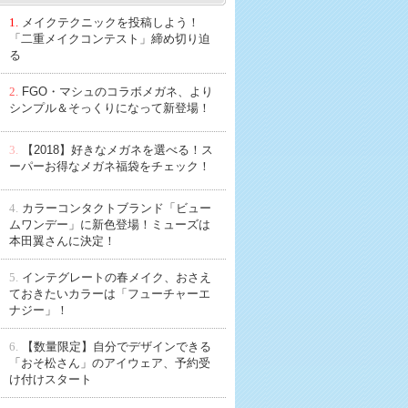
1.
メイクテクニックを投稿しよう！
「二重メイクコンテスト」締め切り迫
る
2.
FGO・マシュのコラボメガネ、より
シンプル＆そっくりになって新登場！
3.
【2018】好きなメガネを選べる！ス
ーパーお得なメガネ福袋をチェック！
4.
カラーコンタクトブランド「ビュー
ムワンデー」に新色登場！ミューズは
本田翼さんに決定！
5.
インテグレートの春メイク、おさえ
ておきたいカラーは「フューチャーエ
ナジー」！
6.
【数量限定】自分でデザインできる
「おそ松さん」のアイウェア、予約受
け付けスタート