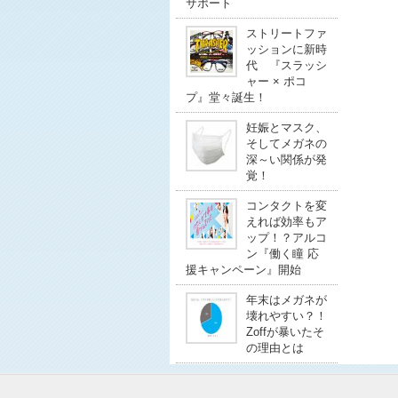
サポート
ストリートファ
ッションに新時
代 『スラッシ
ャー × ポコ
プ』堂々誕生！
妊娠とマスク、
そしてメガネの
深～い関係が発
覚！
コンタクトを変
えれば効率もア
ップ！？アルコ
ン『働く瞳 応
援キャンペーン』開始
年末はメガネが
壊れやすい？！
Zoffが暴いたそ
の理由とは