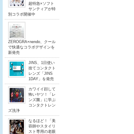
超特急×ソフト
サンティアが特
別コラボ開催中
ZEROGRA×nendo、クール
で快適なコラボデザインを
新発売
JINS、1日使い
捨てコンタクト
レンズ「JINS
1DAY」を発売
カワイイ顔して
怖いヤツ！「レ
ンズ菌」に学ぶ
コンタクトレン
ズ洗浄
なるほど！「美
容師やスタイリ
スト専用の老眼