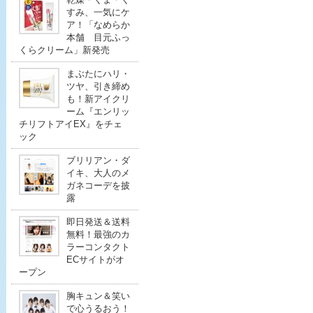
すみ、一気にケ
ア！「なめらか
本舗 目元ふっ
くらクリーム」新発売
まぶたにハリ・
ツヤ、引き締め
も！新アイクリ
ーム『エンリッ
チリフトアイEX』をチェ
ック
ブリリアン・ダ
イキ、大人のメ
ガネコーデを披
露
即日発送＆送料
無料！最強のカ
ラーコンタクト
ECサイトがオ
ープン
胸キュン＆笑い
で心うるおう！