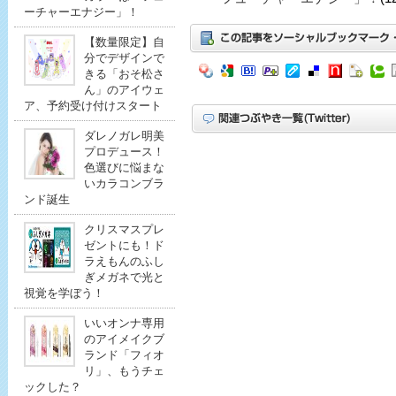
ーチャーエナジー」！
【数量限定】自
分でデザインで
きる「おそ松さ
ん」のアイウェ
ア、予約受け付けスタート
ダレノガレ明美
プロデュース！
色選びに悩まな
いカラコンブラ
ンド誕生
クリスマスプレ
ゼントにも！ド
ラえもんのふし
ぎメガネで光と
視覚を学ぼう！
いいオンナ専用
のアイメイクブ
ランド「フィオ
リ」、もうチェ
ックした？