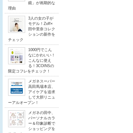
鏡」が画期的な
理由
3人の女の子が
モデル！Zoff×
田中里奈コレク
ションの新作を
チェック
1000円でこん
なにかわいい！
こんなに使え
る！3COINSの
限定コフレをチェック！
メガネスーパー
高田馬場本店、
アイケアを追求
して大胆リニュ
ーアルオープン！
メガネの田中、
パーソナルカラ
ー＆印象診断で
ショッピングを