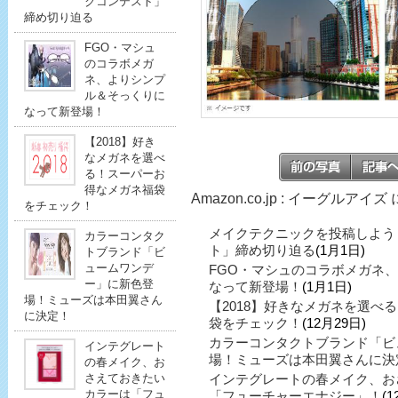
クコンテスト」
締め切り迫る
FGO・マシュ
のコラボメガ
ネ、よりシンプ
ル＆そっくりに
なって新登場！
【2018】好き
なメガネを選べ
る！スーパーお
得なメガネ福袋
Amazon.co.jp : イーグルア
をチェック！
メイクテクニックを投稿しよう
カラーコンタク
ト」締め切り迫る
(1月1日)
トブランド「ビ
ュームワンデ
FGO・マシュのコラボメガネ
ー」に新色登
なって新登場！
(1月1日)
場！ミューズは本田翼さん
【2018】好きなメガネを選べ
に決定！
袋をチェック！
(12月29日)
カラーコンタクトブランド「ビ
インテグレート
場！ミューズは本田翼さんに決
の春メイク、お
インテグレートの春メイク、お
さえておきたい
カラーは「フュ
「フューチャーエナジー」！
(1