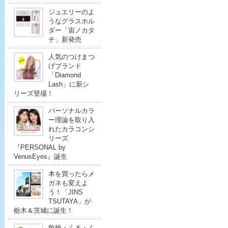
ジュエリーのよ
うなグラスホル
ダー「宙ノカタ
チ」新発売
人気のつけまつ
げブランド
「Diamond
Lash」に新シ
リーズ登場！
パーソナルカラ
ー理論を取り入
れたカラコンシ
リーズ
『PERSONAL by
VenusEyes』誕生
本を買ったらメ
ガネも変えよ
う！「JINS
TSUTAYA」が
栃木＆茨城に誕生！
乾燥・くま・く