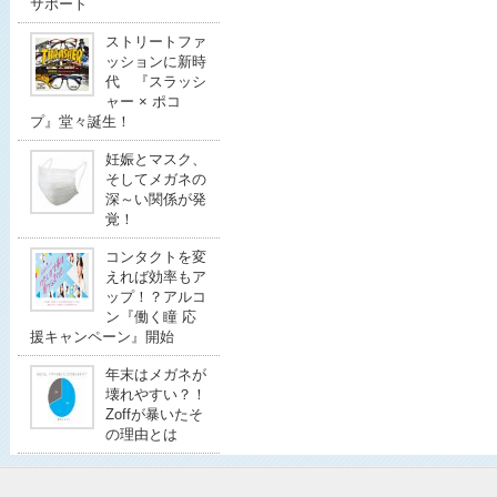
サポート
ストリートファ
ッションに新時
代 『スラッシ
ャー × ポコ
プ』堂々誕生！
妊娠とマスク、
そしてメガネの
深～い関係が発
覚！
コンタクトを変
えれば効率もア
ップ！？アルコ
ン『働く瞳 応
援キャンペーン』開始
年末はメガネが
壊れやすい？！
Zoffが暴いたそ
の理由とは