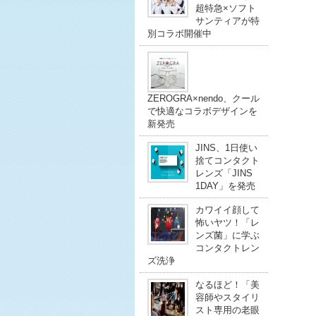
超特急×ソフト
サンティアが特
別コラボ開催中
ZEROGRA×nendo、クール
で快適なコラボデザインを
新発売
JINS、1日使い
捨てコンタクト
レンズ「JINS
1DAY」を発売
カワイイ顔して
怖いヤツ！「レ
ンズ菌」に学ぶ
コンタクトレン
ズ洗浄
なるほど！「美
容師やスタイリ
スト専用の老眼