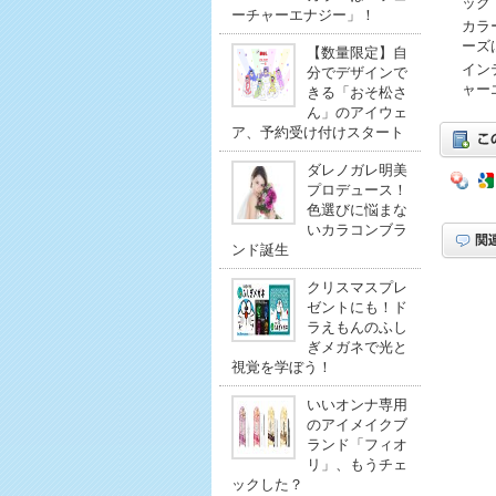
ック
ーチャーエナジー」！
カラ
ーズ
【数量限定】自
イン
分でデザインで
ャー
きる「おそ松さ
ん」のアイウェ
ア、予約受け付けスタート
ダレノガレ明美
プロデュース！
色選びに悩まな
いカラコンブラ
ンド誕生
クリスマスプレ
ゼントにも！ド
ラえもんのふし
ぎメガネで光と
視覚を学ぼう！
いいオンナ専用
のアイメイクブ
ランド「フィオ
リ」、もうチェ
ックした？