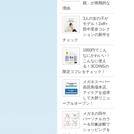
鏡」が画期的な
理由
3人の女の子が
モデル！Zoff×
田中里奈コレク
ションの新作を
チェック
1000円でこん
なにかわいい！
こんなに使え
る！3COINSの
限定コフレをチェック！
メガネスーパー
高田馬場本店、
アイケアを追求
して大胆リニュ
ーアルオープン！
メガネの田中、
パーソナルカラ
ー＆印象診断で
ショッピングを