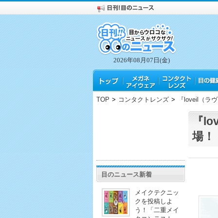
2026年08月07日(金)
TOP
>
コンタクトレンズ
>
『loveil
『l
場！
目のニュース新着
メイクテクニッ
クを投稿しよ
う！「二重メイ