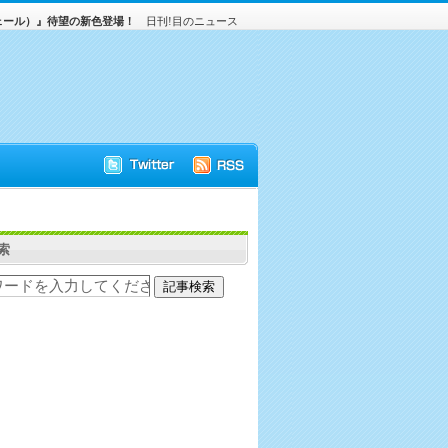
ラヴェール）』待望の新色登場！
日刊!目のニュース
索