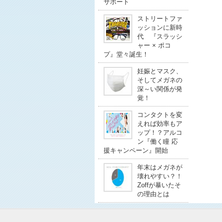
サポート
ストリートファ
ッションに新時
代 『スラッシ
ャー × ポコ
プ』堂々誕生！
妊娠とマスク、
そしてメガネの
深～い関係が発
覚！
コンタクトを変
えれば効率もア
ップ！？アルコ
ン『働く瞳 応
援キャンペーン』開始
年末はメガネが
壊れやすい？！
Zoffが暴いたそ
の理由とは