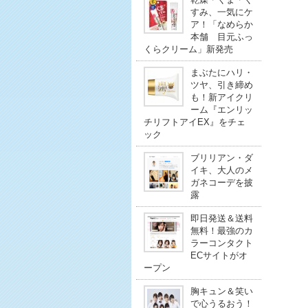
すみ、一気にケ
ア！「なめらか
本舗 目元ふっ
くらクリーム」新発売
まぶたにハリ・
ツヤ、引き締め
も！新アイクリ
ーム『エンリッ
チリフトアイEX』をチェ
ック
ブリリアン・ダ
イキ、大人のメ
ガネコーデを披
露
即日発送＆送料
無料！最強のカ
ラーコンタクト
ECサイトがオ
ープン
胸キュン＆笑い
で心うるおう！