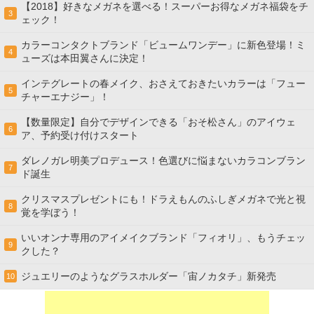
【2018】好きなメガネを選べる！スーパーお得なメガネ福袋をチ
3
ェック！
カラーコンタクトブランド「ビュームワンデー」に新色登場！ミ
4
ューズは本田翼さんに決定！
インテグレートの春メイク、おさえておきたいカラーは「フュー
5
チャーエナジー」！
【数量限定】自分でデザインできる「おそ松さん」のアイウェ
6
ア、予約受け付けスタート
ダレノガレ明美プロデュース！色選びに悩まないカラコンブラン
7
ド誕生
クリスマスプレゼントにも！ドラえもんのふしぎメガネで光と視
8
覚を学ぼう！
いいオンナ専用のアイメイクブランド「フィオリ」、もうチェッ
9
クした？
ジュエリーのようなグラスホルダー「宙ノカタチ」新発売
10