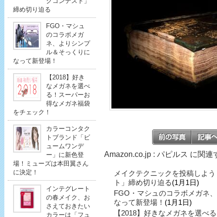
クコンテスト」
締め切り迫る
FGO・マシュ
のコラボメガ
ネ、よりシンプ
ル＆そっくりに
なって新登場！
【2018】好き
なメガネを選べ
る！スーパーお
得なメガネ福袋
をチェック！
カラーコンタク
トブランド「ビ
ュームワンデ
Amazon.co.jp : パピルス に
ー」に新色登
場！ミューズは本田翼さん
に決定！
メイクテクニックを投稿しよう
ト」締め切り迫る
(1月1日)
インテグレート
FGO・マシュのコラボメガネ
の春メイク、お
なって新登場！
(1月1日)
さえておきたい
【2018】好きなメガネを選べ
カラーは「フュ