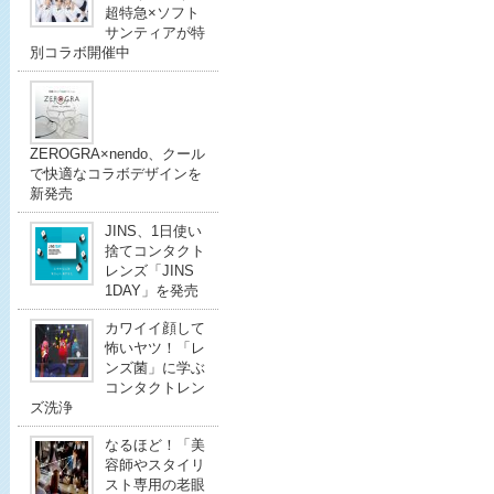
超特急×ソフト
サンティアが特
別コラボ開催中
ZEROGRA×nendo、クール
で快適なコラボデザインを
新発売
JINS、1日使い
捨てコンタクト
レンズ「JINS
1DAY」を発売
カワイイ顔して
怖いヤツ！「レ
ンズ菌」に学ぶ
コンタクトレン
ズ洗浄
なるほど！「美
容師やスタイリ
スト専用の老眼