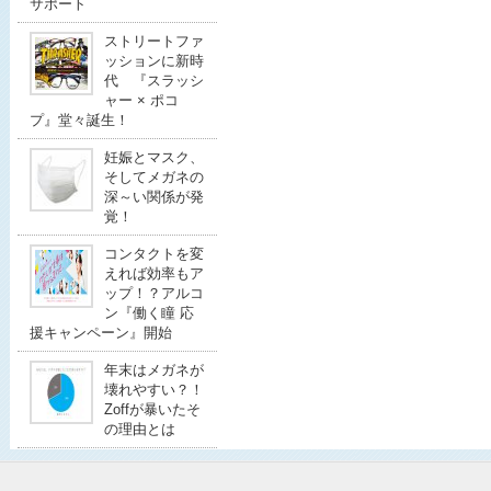
サポート
ストリートファ
ッションに新時
代 『スラッシ
ャー × ポコ
プ』堂々誕生！
妊娠とマスク、
そしてメガネの
深～い関係が発
覚！
コンタクトを変
えれば効率もア
ップ！？アルコ
ン『働く瞳 応
援キャンペーン』開始
年末はメガネが
壊れやすい？！
Zoffが暴いたそ
の理由とは