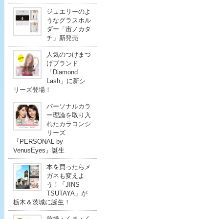
ジュエリーのよ
うなグラスホル
ダー「宙ノカタ
チ」新発売
人気のつけまつ
げブランド
「Diamond
Lash」に新シ
リーズ登場！
パーソナルカラ
ー理論を取り入
れたカラコンシ
リーズ
『PERSONAL by
VenusEyes』誕生
本を買ったらメ
ガネも変えよ
う！「JINS
TSUTAYA」が
栃木＆茨城に誕生！
乾燥・くま・く