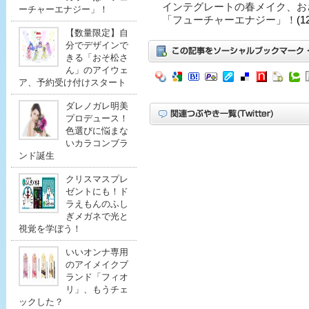
インテグレートの春メイク、お
ーチャーエナジー」！
「フューチャーエナジー」！
(1
【数量限定】自
分でデザインで
きる「おそ松さ
ん」のアイウェ
ア、予約受け付けスタート
ダレノガレ明美
プロデュース！
色選びに悩まな
いカラコンブラ
ンド誕生
クリスマスプレ
ゼントにも！ド
ラえもんのふし
ぎメガネで光と
視覚を学ぼう！
いいオンナ専用
のアイメイクブ
ランド「フィオ
リ」、もうチェ
ックした？