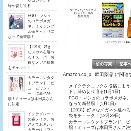
クコンテスト」
締め切り迫る
FGO・マシュ
のコラボメガ
ネ、よりシンプ
ル＆そっくりに
なって新登場！
【2018】好き
なメガネを選べ
る！スーパーお
得なメガネ福袋
をチェック！
Amazon.co.jp : 武田薬品 に
カラーコンタク
トブランド「ビ
メイクテクニックを投稿しよう
ュームワンデ
ト」締め切り迫る
(1月1日)
ー」に新色登
FGO・マシュのコラボメガネ
場！ミューズは本田翼さん
なって新登場！
(1月1日)
に決定！
【2018】好きなメガネを選べ
インテグレート
袋をチェック！
(12月29日)
の春メイク、お
カラーコンタクトブランド「ビ
さえておきたい
場！ミューズは本田翼さんに決
カラーは「フュ