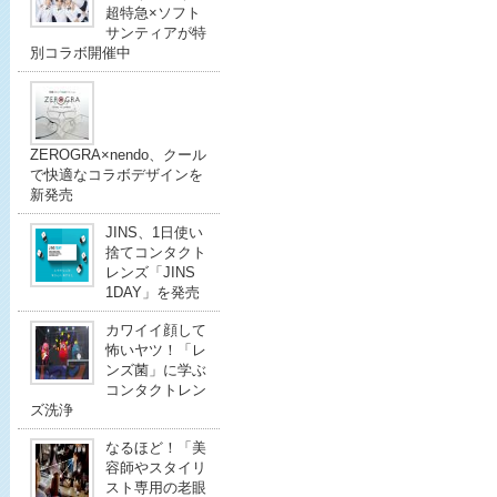
超特急×ソフト
サンティアが特
別コラボ開催中
ZEROGRA×nendo、クール
で快適なコラボデザインを
新発売
JINS、1日使い
捨てコンタクト
レンズ「JINS
1DAY」を発売
カワイイ顔して
怖いヤツ！「レ
ンズ菌」に学ぶ
コンタクトレン
ズ洗浄
なるほど！「美
容師やスタイリ
スト専用の老眼