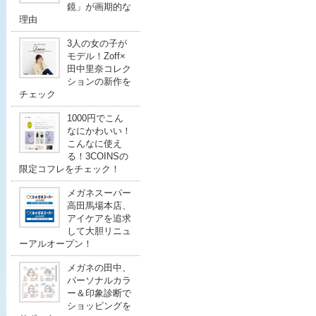
鏡」が画期的な
理由
3人の女の子が
モデル！Zoff×
田中里奈コレク
ションの新作を
チェック
1000円でこん
なにかわいい！
こんなに使え
る！3COINSの
限定コフレをチェック！
メガネスーパー
高田馬場本店、
アイケアを追求
して大胆リニュ
ーアルオープン！
メガネの田中、
パーソナルカラ
ー＆印象診断で
ショッピングを