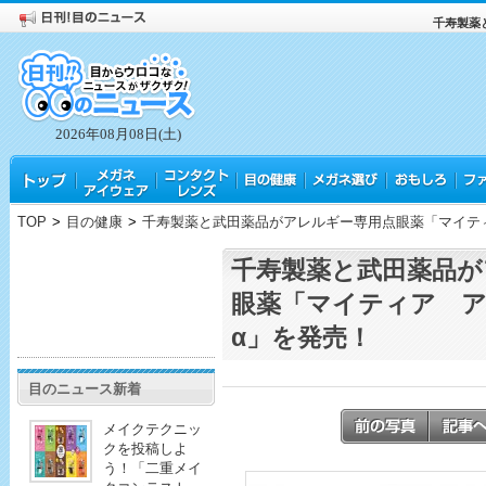
千寿製薬
2026年08月08日(土)
TOP
>
目の健康
>
千寿製薬と武田薬品がアレルギー専用点眼薬「マイティ
千寿製薬と武田薬品が
眼薬「マイティア ア
α」を発売！
目のニュース新着
メイクテクニッ
クを投稿しよ
う！「二重メイ