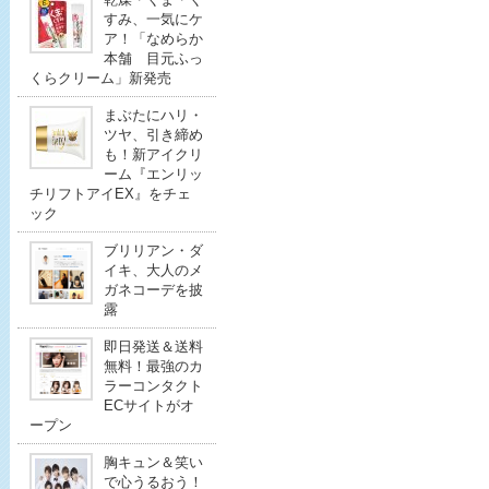
すみ、一気にケ
ア！「なめらか
本舗 目元ふっ
くらクリーム」新発売
まぶたにハリ・
ツヤ、引き締め
も！新アイクリ
ーム『エンリッ
チリフトアイEX』をチェ
ック
ブリリアン・ダ
イキ、大人のメ
ガネコーデを披
露
即日発送＆送料
無料！最強のカ
ラーコンタクト
ECサイトがオ
ープン
胸キュン＆笑い
で心うるおう！