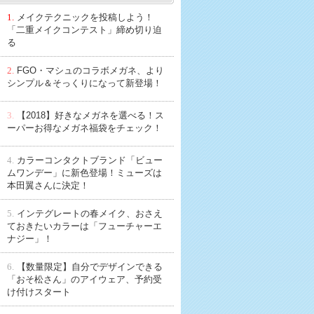
1.
メイクテクニックを投稿しよう！
「二重メイクコンテスト」締め切り迫
る
2.
FGO・マシュのコラボメガネ、より
シンプル＆そっくりになって新登場！
3.
【2018】好きなメガネを選べる！ス
ーパーお得なメガネ福袋をチェック！
4.
カラーコンタクトブランド「ビュー
ムワンデー」に新色登場！ミューズは
本田翼さんに決定！
5.
インテグレートの春メイク、おさえ
ておきたいカラーは「フューチャーエ
ナジー」！
6.
【数量限定】自分でデザインできる
「おそ松さん」のアイウェア、予約受
け付けスタート