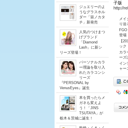
子版
ジュエリーのよ
http://
うなグラスホル
ダー「宙ノカタ
メイ
チ」新発売
り迫
FG
人気のつけまつ
登場
げブランド
【2
「Diamond
ック
Lash」に新シ
カラ
リーズ登場！
ーズ
パーソナルカラ
イン
ー理論を取り入
ャー
れたカラコンシ
リーズ
『PERSONAL by
VenusEyes』誕生
本を買ったらメ
ガネも変えよ
う！「JINS
TSUTAYA」が
栃木＆茨城に誕生！
乾燥・くま・く