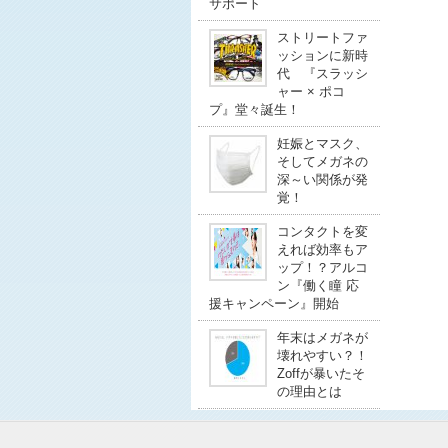
サポート
ストリートファ
ッションに新時
代 『スラッシ
ャー × ポコ
プ』堂々誕生！
妊娠とマスク、
そしてメガネの
深～い関係が発
覚！
コンタクトを変
えれば効率もア
ップ！？アルコ
ン『働く瞳 応
援キャンペーン』開始
年末はメガネが
壊れやすい？！
Zoffが暴いたそ
の理由とは