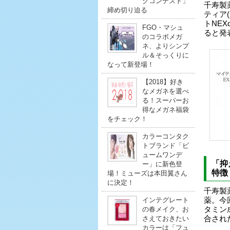
クコンテスト」
千寿製
締め切り迫る
ティア
トNE
FGO・マシュ
ると発
のコラボメガ
ネ、よりシンプ
ル＆そっくりに
なって新登場！
【2018】好き
なメガネを選べ
る！スーパーお
得なメガネ福袋
をチェック！
カラーコンタク
トブランド「ビ
ュームワンデ
「抑
ー」に新色登
特徴
場！ミューズは本田翼さん
に決定！
千寿製
インテグレート
薬。今
の春メイク、お
タミン
さえておきたい
合され
カラーは「フュ