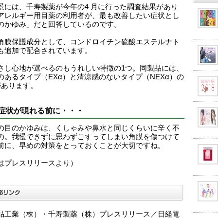
景には、千寿製薬が今年の4 月に行った調査結果があり
アレルギー用目薬の利用者が、最も改善したい症状とし
のかゆみ」だと回答しているのです。
角膜保護成分として、コンドロイチン硫酸エステルナト
も追加で配合されています。
さし心地が選べるのもうれしい特徴の1つ。同製品には、
のあるタイプ（EXα）と清涼感のないタイプ（NEXα）の
があります。
症状が現れる前に・・・
の目のかゆみは、くしゃみや鼻水と同じくらいに辛く不
の。我慢できずに思わずこすってしまい角膜を傷つけて
前に、早めの対策をとっておくことが大切ですね。
はプレスリリースより）
品工業（株）・千寿製薬（株）プレスリリース／日経電