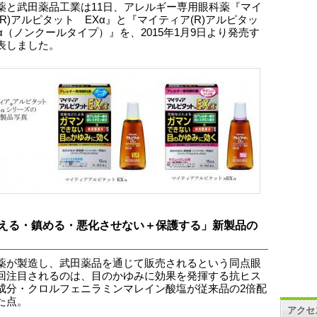
薬と武田薬品工業は11日、アレルギー専用眼科薬『マイ
(R)アルピタット EXα』と『マイティア(R)アルピタッ
Xα（ノンクールタイプ）』を、2015年1月9日より発売す
表しました。
える・鎮める・悪化させない＋保護する」新製品の
薬が製造し、武田薬品を通じて販売されるという同点眼
回注目されるのは、目のかゆみに効果を発揮する抗ヒス
成分・クロルフェニラミンマレイン酸塩が従来品の2倍配
た点。
アクセ