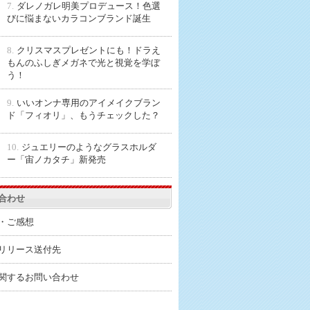
7.
ダレノガレ明美プロデュース！色選
びに悩まないカラコンブランド誕生
8.
クリスマスプレゼントにも！ドラえ
もんのふしぎメガネで光と視覚を学ぼ
う！
9.
いいオンナ専用のアイメイクブラン
ド「フィオリ」、もうチェックした？
10.
ジュエリーのようなグラスホルダ
ー「宙ノカタチ」新発売
合わせ
・ご感想
リリース送付先
関するお問い合わせ