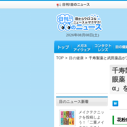
2026年08月08日(土)
TOP
>
目の健康
>
千寿製薬と武田薬品が
千寿
眼薬
α」
目のニュース新着
メイクテクニッ
クを投稿しよ
花粉
う！「二重メイ