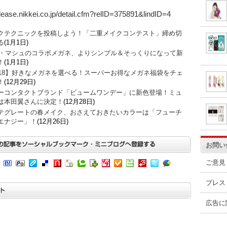
release.nikkei.co.jp/detail.cfm?relID=375891&lindID=4
クテクニックを投稿しよう！「二重メイクコンテスト」締め切
る
(1月1日)
O・マシュのコラボメガネ、よりシンプル＆そっくりになって新
！
(1月1日)
018】好きなメガネを選べる！スーパーお得なメガネ福袋をチェ
！
(12月29日)
ーコンタクトブランド「ビュームワンデー」に新色登場！ミュ
は本田翼さんに決定！
(12月28日)
テグレートの春メイク、おさえておきたいカラーは「フューチ
エナジー」！
(12月26日)
お問い
ご意見
プレス
広告に