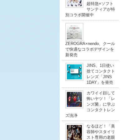
超特急×ソフト
サンティアが特
別コラボ開催中
ZEROGRA×nendo、クール
で快適なコラボデザインを
新発売
JINS、1日使い
捨てコンタクト
レンズ「JINS
1DAY」を発売
カワイイ顔して
怖いヤツ！「レ
ンズ菌」に学ぶ
コンタクトレン
ズ洗浄
なるほど！「美
容師やスタイリ
スト専用の老眼