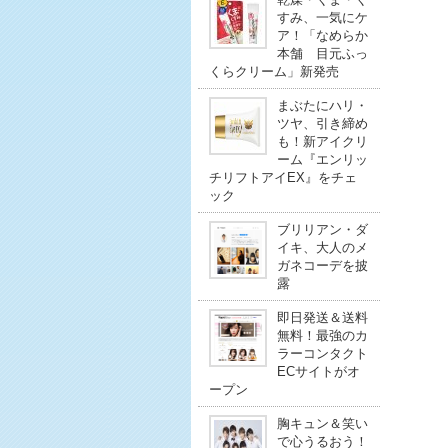
すみ、一気にケ
ア！「なめらか
本舗 目元ふっ
くらクリーム」新発売
まぶたにハリ・
ツヤ、引き締め
も！新アイクリ
ーム『エンリッ
チリフトアイEX』をチェ
ック
ブリリアン・ダ
イキ、大人のメ
ガネコーデを披
露
即日発送＆送料
無料！最強のカ
ラーコンタクト
ECサイトがオ
ープン
胸キュン＆笑い
で心うるおう！