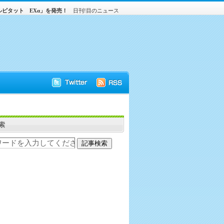
ピタット EXα」を発売！
日刊!目のニュース
索