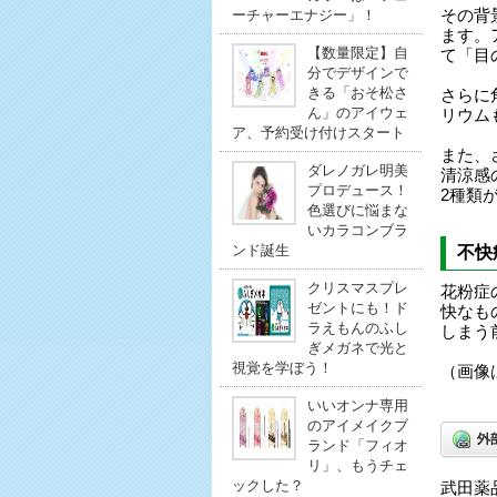
ーチャーエナジー」！
その背
ます。
【数量限定】自
て「目
分でデザインで
きる「おそ松さ
さらに
ん」のアイウェ
リウム
ア、予約受け付けスタート
また、
ダレノガレ明美
清涼感
プロデュース！
2種類
色選びに悩まな
いカラコンブラ
ンド誕生
不快
クリスマスプレ
花粉症
ゼントにも！ド
快なも
ラえもんのふし
しまう
ぎメガネで光と
視覚を学ぼう！
（画像
いいオンナ専用
のアイメイクブ
ランド「フィオ
リ」、もうチェ
ックした？
武田薬