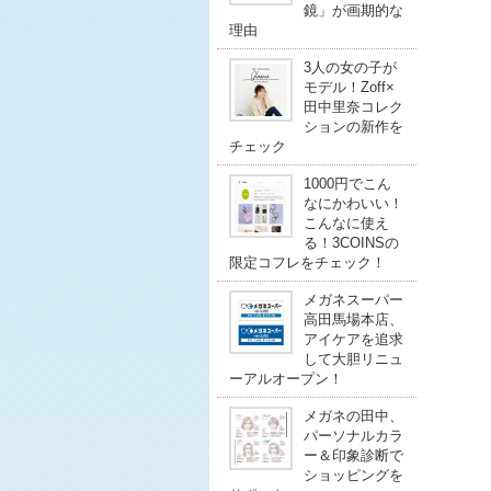
鏡」が画期的な
理由
3人の女の子が
モデル！Zoff×
田中里奈コレク
ションの新作を
チェック
1000円でこん
なにかわいい！
こんなに使え
る！3COINSの
限定コフレをチェック！
メガネスーパー
高田馬場本店、
アイケアを追求
して大胆リニュ
ーアルオープン！
メガネの田中、
パーソナルカラ
ー＆印象診断で
ショッピングを