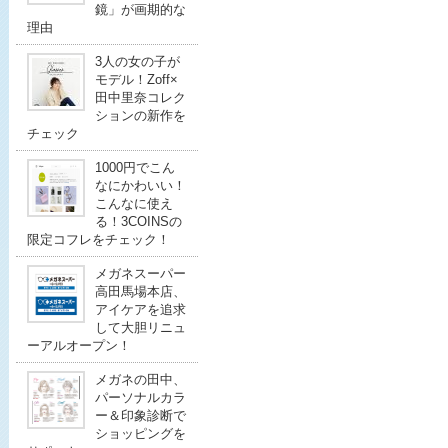
鏡」が画期的な
理由
3人の女の子が
モデル！Zoff×
田中里奈コレク
ションの新作を
チェック
1000円でこん
なにかわいい！
こんなに使え
る！3COINSの
限定コフレをチェック！
メガネスーパー
高田馬場本店、
アイケアを追求
して大胆リニュ
ーアルオープン！
メガネの田中、
パーソナルカラ
ー＆印象診断で
ショッピングを