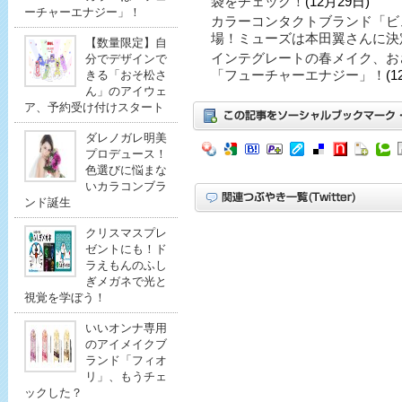
袋をチェック！
(12月29日)
ーチャーエナジー」！
カラーコンタクトブランド「ビ
場！ミューズは本田翼さんに決
【数量限定】自
インテグレートの春メイク、お
分でデザインで
「フューチャーエナジー」！
(1
きる「おそ松さ
ん」のアイウェ
ア、予約受け付けスタート
ダレノガレ明美
プロデュース！
色選びに悩まな
いカラコンブラ
ンド誕生
クリスマスプレ
ゼントにも！ド
ラえもんのふし
ぎメガネで光と
視覚を学ぼう！
いいオンナ専用
のアイメイクブ
ランド「フィオ
リ」、もうチェ
ックした？