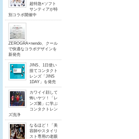
超特急×ソフト
サンティアが特
別コラボ開催中
ZEROGRA×nendo、クール
で快適なコラボデザインを
新発売
JINS、1日使い
捨てコンタクト
レンズ「JINS
1DAY」を発売
カワイイ顔して
怖いヤツ！「レ
ンズ菌」に学ぶ
コンタクトレン
ズ洗浄
なるほど！「美
容師やスタイリ
スト専用の老眼