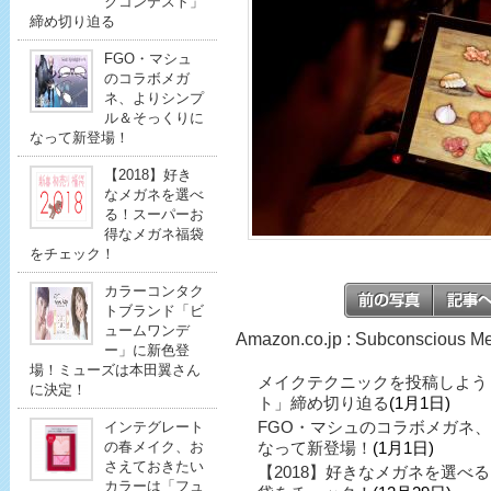
クコンテスト」
締め切り迫る
FGO・マシュ
のコラボメガ
ネ、よりシンプ
ル＆そっくりに
なって新登場！
【2018】好き
なメガネを選べ
る！スーパーお
得なメガネ福袋
をチェック！
カラーコンタク
トブランド「ビ
ュームワンデ
Amazon.co.jp : Subconscio
ー」に新色登
場！ミューズは本田翼さん
メイクテクニックを投稿しよう
に決定！
ト」締め切り迫る
(1月1日)
FGO・マシュのコラボメガネ
インテグレート
の春メイク、お
なって新登場！
(1月1日)
さえておきたい
【2018】好きなメガネを選べ
カラーは「フュ