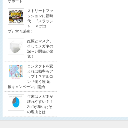
サポート
ストリートファ
ッションに新時
代 『スラッシ
ャー × ポコ
プ』堂々誕生！
妊娠とマスク、
そしてメガネの
深～い関係が発
覚！
コンタクトを変
えれば効率もア
ップ！？アルコ
ン『働く瞳 応
援キャンペーン』開始
年末はメガネが
壊れやすい？！
Zoffが暴いたそ
の理由とは