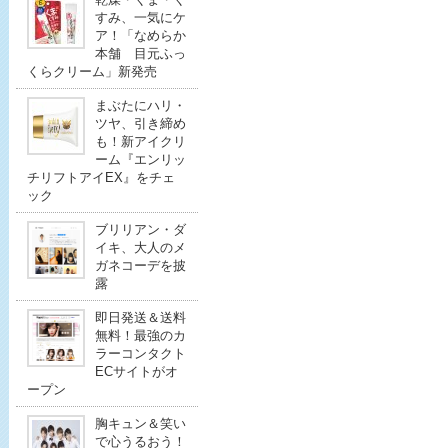
すみ、一気にケ
ア！「なめらか
本舗 目元ふっ
くらクリーム」新発売
まぶたにハリ・
ツヤ、引き締め
も！新アイクリ
ーム『エンリッ
チリフトアイEX』をチェ
ック
ブリリアン・ダ
イキ、大人のメ
ガネコーデを披
露
即日発送＆送料
無料！最強のカ
ラーコンタクト
ECサイトがオ
ープン
胸キュン＆笑い
で心うるおう！