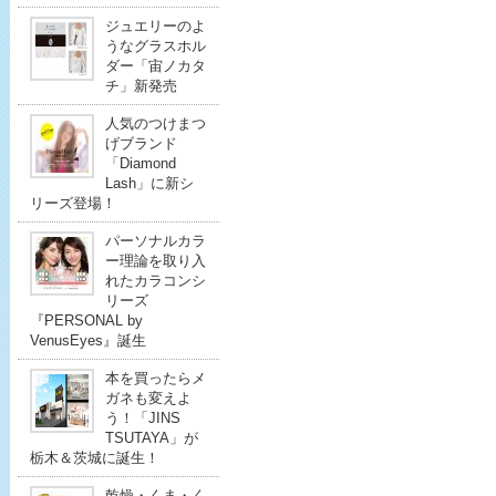
ジュエリーのよ
うなグラスホル
ダー「宙ノカタ
チ」新発売
人気のつけまつ
げブランド
「Diamond
Lash」に新シ
リーズ登場！
パーソナルカラ
ー理論を取り入
れたカラコンシ
リーズ
『PERSONAL by
VenusEyes』誕生
本を買ったらメ
ガネも変えよ
う！「JINS
TSUTAYA」が
栃木＆茨城に誕生！
乾燥・くま・く