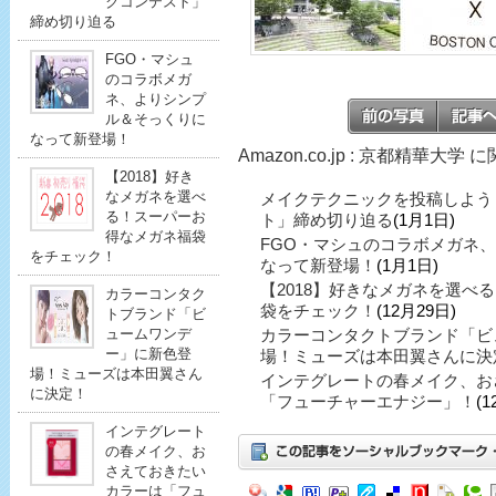
クコンテスト」
締め切り迫る
FGO・マシュ
のコラボメガ
ネ、よりシンプ
ル＆そっくりに
なって新登場！
Amazon.co.jp : 京都精華大学
【2018】好き
なメガネを選べ
メイクテクニックを投稿しよう
る！スーパーお
ト」締め切り迫る
(1月1日)
得なメガネ福袋
FGO・マシュのコラボメガネ
をチェック！
なって新登場！
(1月1日)
【2018】好きなメガネを選べ
カラーコンタク
袋をチェック！
(12月29日)
トブランド「ビ
ュームワンデ
カラーコンタクトブランド「ビ
ー」に新色登
場！ミューズは本田翼さんに決
場！ミューズは本田翼さん
インテグレートの春メイク、お
に決定！
「フューチャーエナジー」！
(1
インテグレート
の春メイク、お
さえておきたい
カラーは「フュ