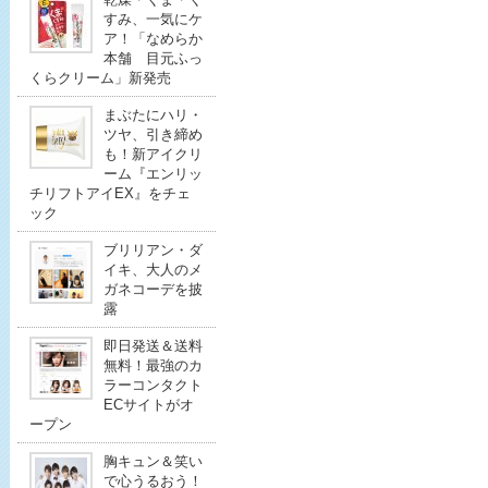
すみ、一気にケ
ア！「なめらか
本舗 目元ふっ
くらクリーム」新発売
まぶたにハリ・
ツヤ、引き締め
も！新アイクリ
ーム『エンリッ
チリフトアイEX』をチェ
ック
ブリリアン・ダ
イキ、大人のメ
ガネコーデを披
露
即日発送＆送料
無料！最強のカ
ラーコンタクト
ECサイトがオ
ープン
胸キュン＆笑い
で心うるおう！