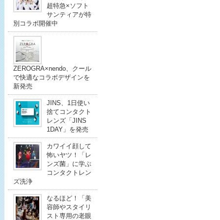
超特急×ソフト
サンティアが特
別コラボ開催中
ZEROGRA×nendo、クール
で快適なコラボデザインを
新発売
JINS、1日使い
捨てコンタクト
レンズ「JINS
1DAY」を発売
カワイイ顔して
怖いヤツ！「レ
ンズ菌」に学ぶ
コンタクトレン
ズ洗浄
なるほど！「美
容師やスタイリ
スト専用の老眼