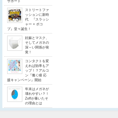
サポート
ストリートファ
ッションに新時
代 『スラッシ
ャー × ポコ
プ』堂々誕生！
妊娠とマスク、
そしてメガネの
深～い関係が発
覚！
コンタクトを変
えれば効率もア
ップ！？アルコ
ン『働く瞳 応
援キャンペーン』開始
年末はメガネが
壊れやすい？！
Zoffが暴いたそ
の理由とは