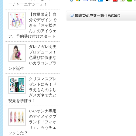
ーチャーエナジー」！
【数量限定】自
分でデザインで
きる「おそ松さ
ん」のアイウェ
ア、予約受け付けスタート
ダレノガレ明美
プロデュース！
色選びに悩まな
いカラコンブラ
ンド誕生
クリスマスプレ
ゼントにも！ド
ラえもんのふし
ぎメガネで光と
視覚を学ぼう！
いいオンナ専用
のアイメイクブ
ランド「フィオ
リ」、もうチェ
ックした？