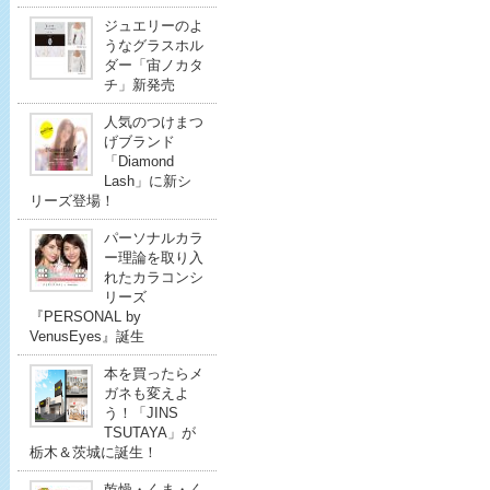
ジュエリーのよ
うなグラスホル
ダー「宙ノカタ
チ」新発売
人気のつけまつ
げブランド
「Diamond
Lash」に新シ
リーズ登場！
パーソナルカラ
ー理論を取り入
れたカラコンシ
リーズ
『PERSONAL by
VenusEyes』誕生
本を買ったらメ
ガネも変えよ
う！「JINS
TSUTAYA」が
栃木＆茨城に誕生！
乾燥・くま・く