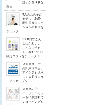
鏡」が画期的な
理由
3人の女の子が
モデル！Zoff×
田中里奈コレク
ションの新作を
チェック
1000円でこん
なにかわいい！
こんなに使え
る！3COINSの
限定コフレをチェック！
メガネスーパー
高田馬場本店、
アイケアを追求
して大胆リニュ
ーアルオープン！
メガネの田中、
パーソナルカラ
ー＆印象診断で
ショッピングを