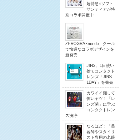
超特急×ソフト
サンティアが特
別コラボ開催中
ZEROGRA×nendo、クール
で快適なコラボデザインを
新発売
JINS、1日使い
捨てコンタクト
レンズ「JINS
1DAY」を発売
カワイイ顔して
怖いヤツ！「レ
ンズ菌」に学ぶ
コンタクトレン
ズ洗浄
なるほど！「美
容師やスタイリ
スト専用の老眼