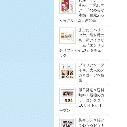
すみ、一気にケ
ア！「なめらか
本舗 目元ふっ
くらクリーム」新発売
まぶたにハリ・
ツヤ、引き締め
も！新アイクリ
ーム『エンリッ
チリフトアイEX』をチェ
ック
ブリリアン・ダ
イキ、大人のメ
ガネコーデを披
露
即日発送＆送料
無料！最強のカ
ラーコンタクト
ECサイトがオ
ープン
胸キュン＆笑い
で心うるおう！