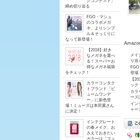
クコンテスト」
締め切り迫る
FGO・マシュ
のコラボメガ
ネ、よりシンプ
ル＆そっくりに
なって新登場！
Amaz
【2018】好き
メイ
なメガネを選べ
り迫
る！スーパーお
得なメガネ福袋
FG
をチェック！
登場
【2
カラーコンタク
ック
トブランド「ビ
カラ
ュームワンデ
ーズ
ー」に新色登
イン
場！ミューズは本田翼さん
ャー
に決定！
インテグレート
の春メイク、お
さえておきたい
カラーは「フュ