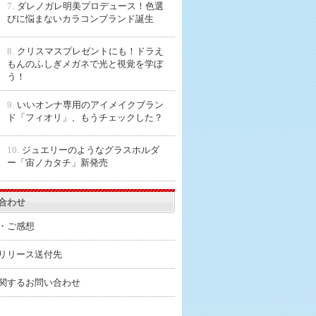
7.
ダレノガレ明美プロデュース！色選
びに悩まないカラコンブランド誕生
8.
クリスマスプレゼントにも！ドラえ
もんのふしぎメガネで光と視覚を学ぼ
う！
9.
いいオンナ専用のアイメイクブラン
ド「フィオリ」、もうチェックした？
10.
ジュエリーのようなグラスホルダ
ー「宙ノカタチ」新発売
合わせ
・ご感想
リリース送付先
関するお問い合わせ