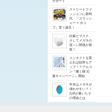
サポート
ストリートファ
ッションに新時
代 『スラッシ
ャー × ポコ
プ』堂々誕生！
妊娠とマスク、
そしてメガネの
深～い関係が発
覚！
コンタクトを変
えれば効率もア
ップ！？アルコ
ン『働く瞳 応
援キャンペーン』開始
年末はメガネが
壊れやすい？！
Zoffが暴いたそ
の理由とは