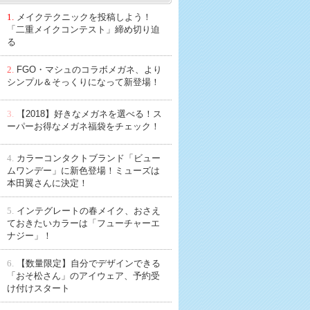
1.
メイクテクニックを投稿しよう！
「二重メイクコンテスト」締め切り迫
る
2.
FGO・マシュのコラボメガネ、より
シンプル＆そっくりになって新登場！
3.
【2018】好きなメガネを選べる！ス
ーパーお得なメガネ福袋をチェック！
4.
カラーコンタクトブランド「ビュー
ムワンデー」に新色登場！ミューズは
本田翼さんに決定！
5.
インテグレートの春メイク、おさえ
ておきたいカラーは「フューチャーエ
ナジー」！
6.
【数量限定】自分でデザインできる
「おそ松さん」のアイウェア、予約受
け付けスタート