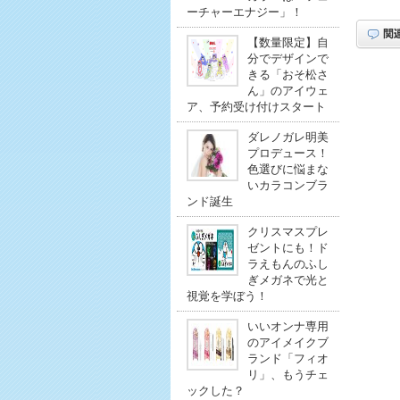
ーチャーエナジー」！
【数量限定】自
分でデザインで
きる「おそ松さ
ん」のアイウェ
ア、予約受け付けスタート
ダレノガレ明美
プロデュース！
色選びに悩まな
いカラコンブラ
ンド誕生
クリスマスプレ
ゼントにも！ド
ラえもんのふし
ぎメガネで光と
視覚を学ぼう！
いいオンナ専用
のアイメイクブ
ランド「フィオ
リ」、もうチェ
ックした？