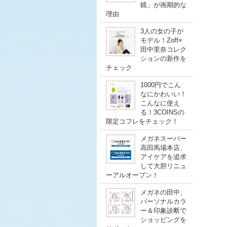
鏡」が画期的な
理由
3人の女の子が
モデル！Zoff×
田中里奈コレク
ションの新作を
チェック
1000円でこん
なにかわいい！
こんなに使え
る！3COINSの
限定コフレをチェック！
メガネスーパー
高田馬場本店、
アイケアを追求
して大胆リニュ
ーアルオープン！
メガネの田中、
パーソナルカラ
ー＆印象診断で
ショッピングを