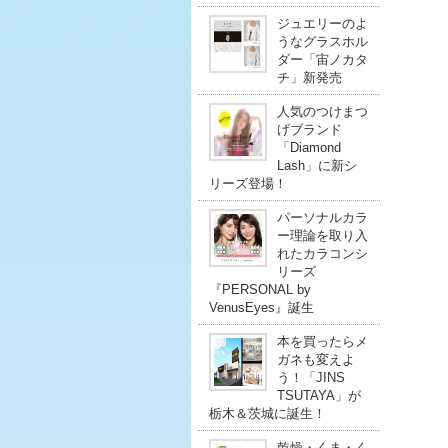
ジュエリーのよ
うなグラスホル
ダー「宙ノカタ
チ」新発売
人気のつけまつ
げブランド
「Diamond
Lash」に新シ
リーズ登場！
パーソナルカラ
ー理論を取り入
れたカラコンシ
リーズ
『PERSONAL by
VenusEyes』誕生
本を買ったらメ
ガネも変えよ
う！「JINS
TSUTAYA」が
栃木＆茨城に誕生！
乾燥・くま・く