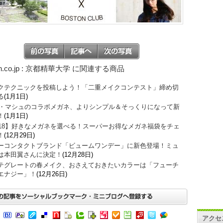
on.co.jp : 京都精華大学 に関連する商品
クテクニックを投稿しよう！「二重メイクコンテスト」締め切
る
(1月1日)
O・マシュのコラボメガネ、よりシンプル＆そっくりになって新
！
(1月1日)
018】好きなメガネを選べる！スーパーお得なメガネ福袋をチェ
！
(12月29日)
ーコンタクトブランド「ビュームワンデー」に新色登場！ミュ
は本田翼さんに決定！
(12月28日)
テグレートの春メイク、おさえておきたいカラーは「フューチ
エナジー」！
(12月26日)
アクセ