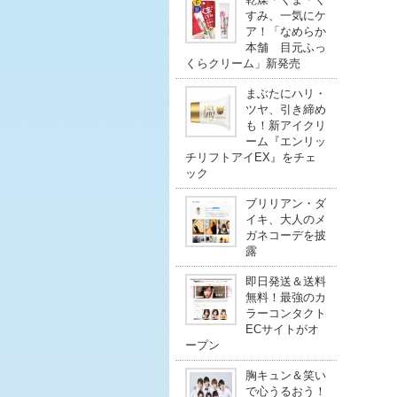
すみ、一気にケ
ア！「なめらか
本舗 目元ふっ
くらクリーム」新発売
まぶたにハリ・
ツヤ、引き締め
も！新アイクリ
ーム『エンリッ
チリフトアイEX』をチェ
ック
ブリリアン・ダ
イキ、大人のメ
ガネコーデを披
露
即日発送＆送料
無料！最強のカ
ラーコンタクト
ECサイトがオ
ープン
胸キュン＆笑い
で心うるおう！