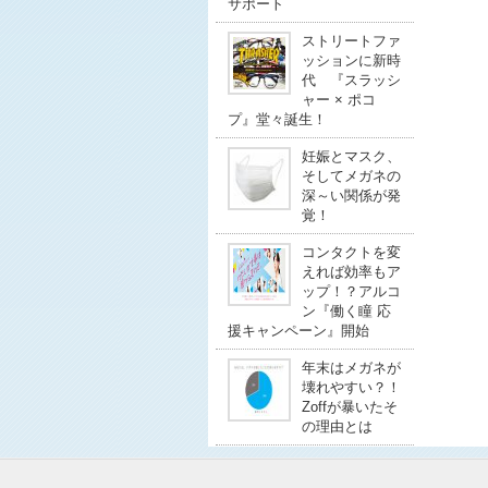
サポート
ストリートファ
ッションに新時
代 『スラッシ
ャー × ポコ
プ』堂々誕生！
妊娠とマスク、
そしてメガネの
深～い関係が発
覚！
コンタクトを変
えれば効率もア
ップ！？アルコ
ン『働く瞳 応
援キャンペーン』開始
年末はメガネが
壊れやすい？！
Zoffが暴いたそ
の理由とは