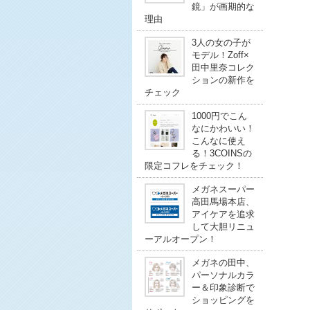
鏡」が画期的な
理由
3人の女の子が
モデル！Zoff×
田中里奈コレク
ションの新作を
チェック
1000円でこん
なにかわいい！
こんなに使え
る！3COINSの
限定コフレをチェック！
メガネスーパー
高田馬場本店、
アイケアを追求
して大胆リニュ
ーアルオープン！
メガネの田中、
パーソナルカラ
ー＆印象診断で
ショッピングを