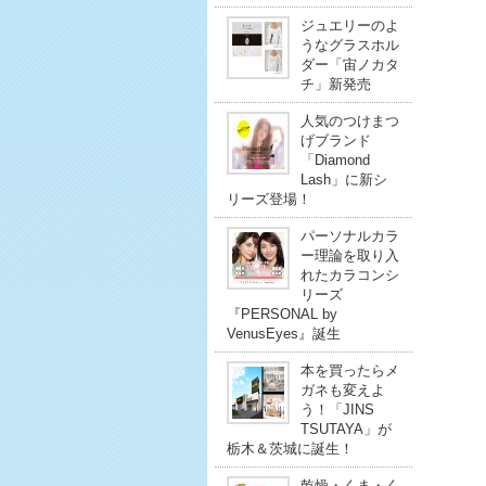
ジュエリーのよ
うなグラスホル
ダー「宙ノカタ
チ」新発売
人気のつけまつ
げブランド
「Diamond
Lash」に新シ
リーズ登場！
パーソナルカラ
ー理論を取り入
れたカラコンシ
リーズ
『PERSONAL by
VenusEyes』誕生
本を買ったらメ
ガネも変えよ
う！「JINS
TSUTAYA」が
栃木＆茨城に誕生！
乾燥・くま・く