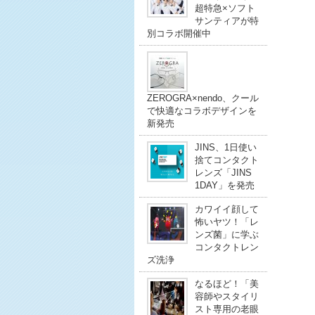
超特急×ソフト
サンティアが特
別コラボ開催中
ZEROGRA×nendo、クール
で快適なコラボデザインを
新発売
JINS、1日使い
捨てコンタクト
レンズ「JINS
1DAY」を発売
カワイイ顔して
怖いヤツ！「レ
ンズ菌」に学ぶ
コンタクトレン
ズ洗浄
なるほど！「美
容師やスタイリ
スト専用の老眼