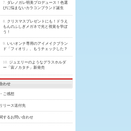
7.
ダレノガレ明美プロデュース！色選
びに悩まないカラコンブランド誕生
8.
クリスマスプレゼントにも！ドラえ
もんのふしぎメガネで光と視覚を学ぼ
う！
9.
いいオンナ専用のアイメイクブラン
ド「フィオリ」、もうチェックした？
10.
ジュエリーのようなグラスホルダ
ー「宙ノカタチ」新発売
合わせ
・ご感想
リリース送付先
関するお問い合わせ