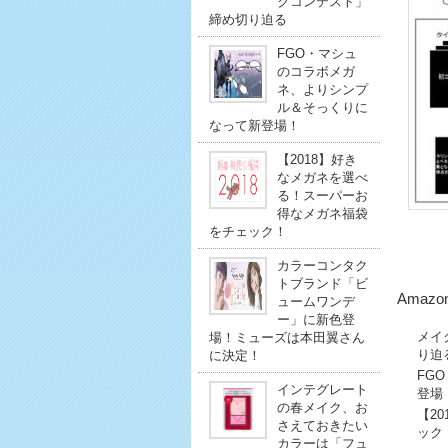
クコンテスト」
締め切り迫る
FGO・マシュ
のコラボメガ
ネ、よりシンプ
ル＆そっくりに
なって新登場！
【2018】好き
なメガネを選べ
る！スーパーお
得なメガネ福袋
をチェック！
カラーコンタク
トブランド「ビ
Amazo
ュームワンデ
ー」に新色登
メイ
場！ミューズは本田翼さん
り迫
に決定！
FG
インテグレート
登場
の春メイク、お
【2
さえておきたい
ック
カラーは「フュ