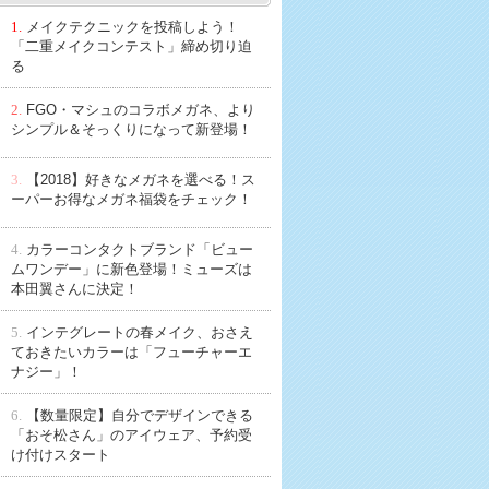
1.
メイクテクニックを投稿しよう！
「二重メイクコンテスト」締め切り迫
る
2.
FGO・マシュのコラボメガネ、より
シンプル＆そっくりになって新登場！
3.
【2018】好きなメガネを選べる！ス
ーパーお得なメガネ福袋をチェック！
4.
カラーコンタクトブランド「ビュー
ムワンデー」に新色登場！ミューズは
本田翼さんに決定！
5.
インテグレートの春メイク、おさえ
ておきたいカラーは「フューチャーエ
ナジー」！
6.
【数量限定】自分でデザインできる
「おそ松さん」のアイウェア、予約受
け付けスタート