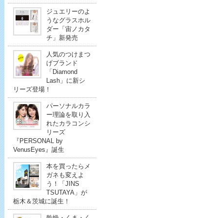
ジュエリーのよ
うなグラスホル
ダー「宙ノカタ
チ」新発売
人気のつけまつ
げブランド
「Diamond
Lash」に新シ
リーズ登場！
パーソナルカラ
ー理論を取り入
れたカラコンシ
リーズ
『PERSONAL by
VenusEyes』誕生
本を買ったらメ
ガネも変えよ
う！「JINS
TSUTAYA」が
栃木＆茨城に誕生！
乾燥・くま・く