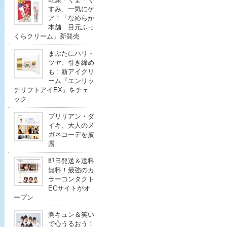
すみ、一気にケ
ア！「なめらか
本舗 目元ふっ
くらクリーム」新発売
まぶたにハリ・
ツヤ、引き締め
も！新アイクリ
ーム『エンリッ
チリフトアイEX』をチェ
ック
ブリリアン・ダ
イキ、大人のメ
ガネコーデを披
露
即日発送＆送料
無料！最強のカ
ラーコンタクト
ECサイトがオ
ープン
胸キュン＆笑い
で心うるおう！