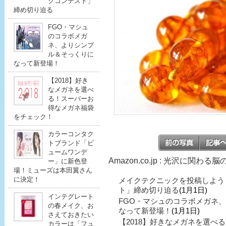
クコンテスト」
締め切り迫る
FGO・マシュ
のコラボメガ
ネ、よりシンプ
ル＆そっくりに
なって新登場！
【2018】好き
なメガネを選べ
る！スーパーお
得なメガネ福袋
をチェック！
カラーコンタク
トブランド「ビ
ュームワンデ
Amazon.co.jp : 光沢に関わ
ー」に新色登
場！ミューズは本田翼さん
に決定！
メイクテクニックを投稿しよう
ト」締め切り迫る
(1月1日)
インテグレート
FGO・マシュのコラボメガネ
の春メイク、お
なって新登場！
(1月1日)
さえておきたい
【2018】好きなメガネを選べ
カラーは「フュ