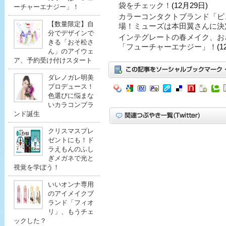
袋をチェック！
(12月29日)
ーチャーエナジー」！
カラーコンタクトブランド「ビ
【数量限定】自
場！ミューズは本田翼さんに決
分でデザインで
インテグレートの春メイク、お
きる「おそ松さ
「フューチャーエナジー」！
(1
ん」のアイウェ
ア、予約受け付けスタート
ダレノガレ明美
プロデュース！
色選びに悩まな
いカラコンブラ
ンド誕生
クリスマスプレ
ゼントにも！ド
ラえもんのふし
ぎメガネで光と
視覚を学ぼう！
いいオンナ専用
のアイメイクブ
ランド「フィオ
リ」、もうチェ
ックした？