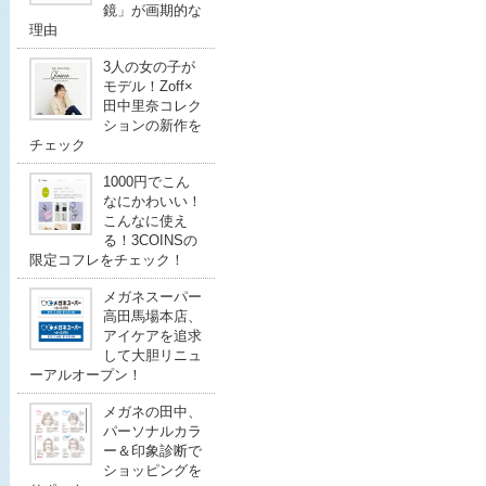
鏡」が画期的な
理由
3人の女の子が
モデル！Zoff×
田中里奈コレク
ションの新作を
チェック
1000円でこん
なにかわいい！
こんなに使え
る！3COINSの
限定コフレをチェック！
メガネスーパー
高田馬場本店、
アイケアを追求
して大胆リニュ
ーアルオープン！
メガネの田中、
パーソナルカラ
ー＆印象診断で
ショッピングを