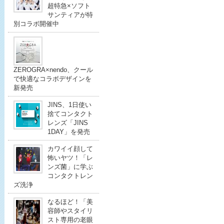
超特急×ソフト
サンティアが特
別コラボ開催中
ZEROGRA×nendo、クール
で快適なコラボデザインを
新発売
JINS、1日使い
捨てコンタクト
レンズ「JINS
1DAY」を発売
カワイイ顔して
怖いヤツ！「レ
ンズ菌」に学ぶ
コンタクトレン
ズ洗浄
なるほど！「美
容師やスタイリ
スト専用の老眼