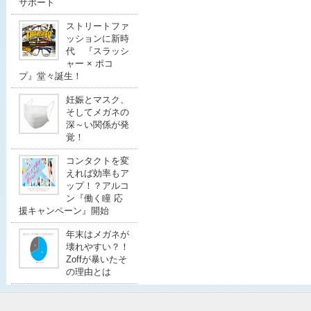
サポート
ストリートファ
ッションに新時
代 『スラッシ
ャー × ポコ
プ』堂々誕生！
妊娠とマスク、
そしてメガネの
深～い関係が発
覚！
コンタクトを変
えれば効率もア
ップ！？アルコ
ン『働く瞳 応
援キャンペーン』開始
年末はメガネが
壊れやすい？！
Zoffが暴いたそ
の理由とは