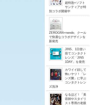
超特急×ソフト
サンティアが特
別コラボ開催中
ZEROGRA×nendo、クール
で快適なコラボデザインを
新発売
JINS、1日使い
捨てコンタクト
レンズ「JINS
1DAY」を発売
カワイイ顔して
怖いヤツ！「レ
ンズ菌」に学ぶ
コンタクトレン
ズ洗浄
なるほど！「美
容師やスタイリ
スト専用の老眼