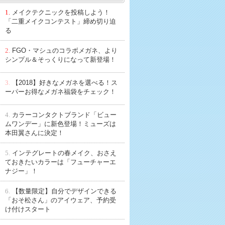
1.
メイクテクニックを投稿しよう！
「二重メイクコンテスト」締め切り迫
る
2.
FGO・マシュのコラボメガネ、より
シンプル＆そっくりになって新登場！
3.
【2018】好きなメガネを選べる！ス
ーパーお得なメガネ福袋をチェック！
4.
カラーコンタクトブランド「ビュー
ムワンデー」に新色登場！ミューズは
本田翼さんに決定！
5.
インテグレートの春メイク、おさえ
ておきたいカラーは「フューチャーエ
ナジー」！
6.
【数量限定】自分でデザインできる
「おそ松さん」のアイウェア、予約受
け付けスタート