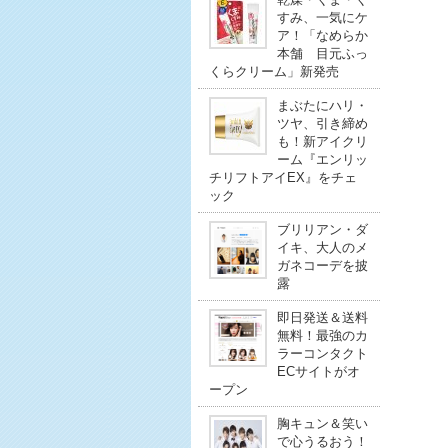
すみ、一気にケ
ア！「なめらか
本舗 目元ふっ
くらクリーム」新発売
まぶたにハリ・
ツヤ、引き締め
も！新アイクリ
ーム『エンリッ
チリフトアイEX』をチェ
ック
ブリリアン・ダ
イキ、大人のメ
ガネコーデを披
露
即日発送＆送料
無料！最強のカ
ラーコンタクト
ECサイトがオ
ープン
胸キュン＆笑い
で心うるおう！