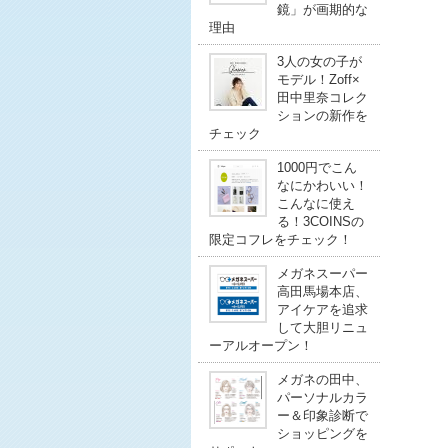
鏡」が画期的な
理由
3人の女の子が
モデル！Zoff×
田中里奈コレク
ションの新作を
チェック
1000円でこん
なにかわいい！
こんなに使え
る！3COINSの
限定コフレをチェック！
メガネスーパー
高田馬場本店、
アイケアを追求
して大胆リニュ
ーアルオープン！
メガネの田中、
パーソナルカラ
ー＆印象診断で
ショッピングを