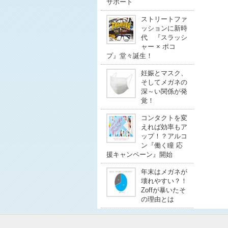
サポート
ストリートファ
ッションに新時
代 『スラッシ
ャー × ポコ
プ』堂々誕生！
妊娠とマスク、
そしてメガネの
深～い関係が発
覚！
コンタクトを変
えれば効率もア
ップ！？アルコ
ン『働く瞳 応
援キャンペーン』開始
年末はメガネが
壊れやすい？！
Zoffが暴いたそ
の理由とは