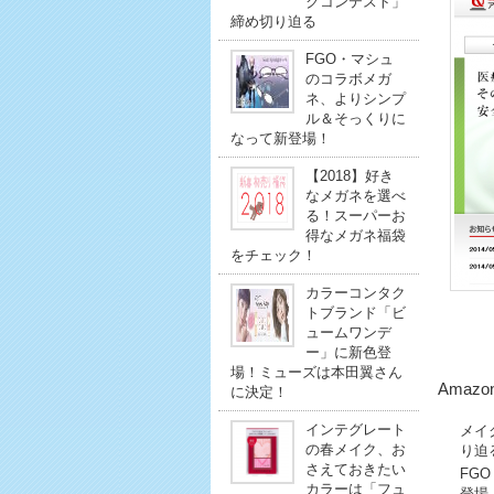
クコンテスト」
締め切り迫る
FGO・マシュ
のコラボメガ
ネ、よりシンプ
ル＆そっくりに
なって新登場！
【2018】好き
なメガネを選べ
る！スーパーお
得なメガネ福袋
をチェック！
カラーコンタク
トブランド「ビ
ュームワンデ
ー」に新色登
場！ミューズは本田翼さん
Amaz
に決定！
インテグレート
メイ
の春メイク、お
り迫
さえておきたい
FG
カラーは「フュ
登場