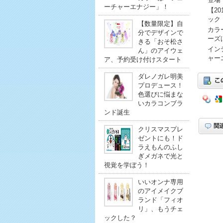
ーチャーエナジー」！
【2
ック
【数量限定】自
カラ
分でデザインで
ーズ
きる「おそ松さ
イン
ん」のアイウェ
ャー
ア、予約受け付けスタート
ダレノガレ明美
プロデュース！
色選びに悩まな
いカラコンブラ
ンド誕生
クリスマスプレ
ゼントにも！ド
ラえもんのふし
ぎメガネで光と
視覚を学ぼう！
いいオンナ専用
のアイメイクブ
ランド「フィオ
リ」、もうチェ
ックした？