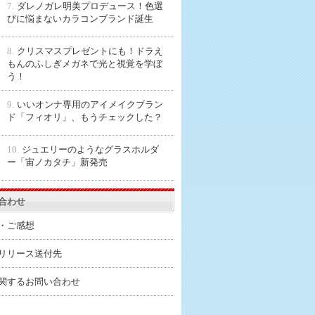
7.
ダレノガレ明美プロデュース！色選
びに悩まないカラコンブランド誕生
8.
クリスマスプレゼントにも！ドラえ
もんのふしぎメガネで光と視覚を学ぼ
う！
9.
いいオンナ専用のアイメイクブラン
ド「フィオリ」、もうチェックした？
10.
ジュエリーのようなグラスホルダ
ー「宙ノカタチ」新発売
合わせ
・ご感想
リリース送付先
関するお問い合わせ