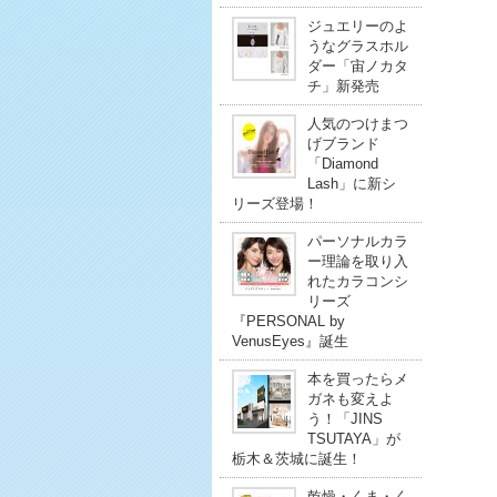
ジュエリーのよ
うなグラスホル
ダー「宙ノカタ
チ」新発売
人気のつけまつ
げブランド
「Diamond
Lash」に新シ
リーズ登場！
パーソナルカラ
ー理論を取り入
れたカラコンシ
リーズ
『PERSONAL by
VenusEyes』誕生
本を買ったらメ
ガネも変えよ
う！「JINS
TSUTAYA」が
栃木＆茨城に誕生！
乾燥・くま・く