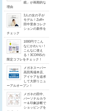
鏡」が画期的な
理由
3人の女の子が
モデル！Zoff×
田中里奈コレク
ションの新作を
チェック
1000円でこん
なにかわいい！
こんなに使え
る！3COINSの
限定コフレをチェック！
メガネスーパー
高田馬場本店、
アイケアを追求
して大胆リニュ
ーアルオープン！
メガネの田中、
パーソナルカラ
ー＆印象診断で
ショッピングを