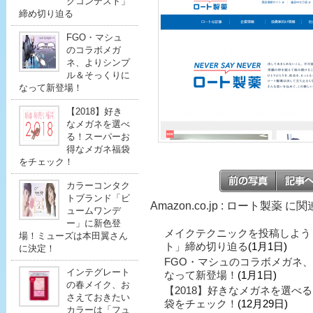
クコンテスト」
締め切り迫る
FGO・マシュ
のコラボメガ
ネ、よりシンプ
ル＆そっくりに
なって新登場！
【2018】好き
なメガネを選べ
る！スーパーお
得なメガネ福袋
をチェック！
カラーコンタク
トブランド「ビ
Amazon.co.jp : ロート製薬 
ュームワンデ
ー」に新色登
メイクテクニックを投稿しよう
場！ミューズは本田翼さん
ト」締め切り迫る
(1月1日)
に決定！
FGO・マシュのコラボメガネ
インテグレート
なって新登場！
(1月1日)
の春メイク、お
【2018】好きなメガネを選べ
さえておきたい
袋をチェック！
(12月29日)
カラーは「フュ