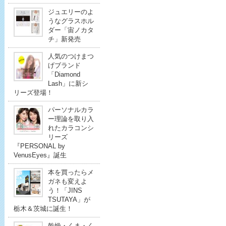
ジュエリーのよ
うなグラスホル
ダー「宙ノカタ
チ」新発売
人気のつけまつ
げブランド
「Diamond
Lash」に新シ
リーズ登場！
パーソナルカラ
ー理論を取り入
れたカラコンシ
リーズ
『PERSONAL by
VenusEyes』誕生
本を買ったらメ
ガネも変えよ
う！「JINS
TSUTAYA」が
栃木＆茨城に誕生！
乾燥・くま・く