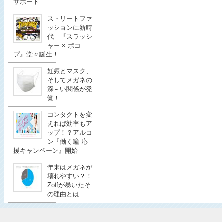
サポート
ストリートファ
ッションに新時
代 『スラッシ
ャー × ポコ
プ』堂々誕生！
妊娠とマスク、
そしてメガネの
深～い関係が発
覚！
コンタクトを変
えれば効率もア
ップ！？アルコ
ン『働く瞳 応
援キャンペーン』開始
年末はメガネが
壊れやすい？！
Zoffが暴いたそ
の理由とは