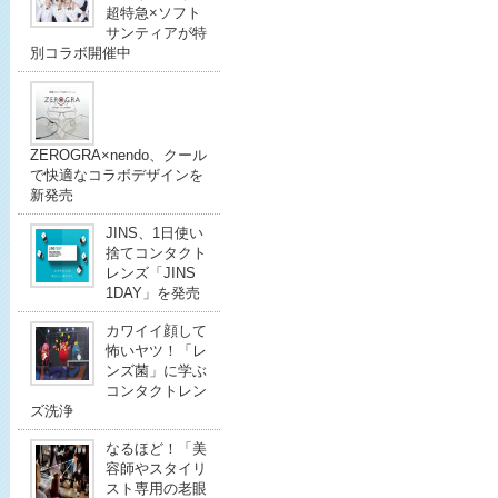
超特急×ソフト
サンティアが特
別コラボ開催中
ZEROGRA×nendo、クール
で快適なコラボデザインを
新発売
JINS、1日使い
捨てコンタクト
レンズ「JINS
1DAY」を発売
カワイイ顔して
怖いヤツ！「レ
ンズ菌」に学ぶ
コンタクトレン
ズ洗浄
なるほど！「美
容師やスタイリ
スト専用の老眼