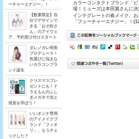
カラーコンタクトブランド「ビ
ーチャーエナジー」！
場！ミューズは本田翼さんに決
【数量限定】自
インテグレートの春メイク、お
分でデザインで
「フューチャーエナジー」！
(1
きる「おそ松さ
ん」のアイウェ
ア、予約受け付けスタート
ダレノガレ明美
プロデュース！
色選びに悩まな
いカラコンブラ
ンド誕生
クリスマスプレ
ゼントにも！ド
ラえもんのふし
ぎメガネで光と
視覚を学ぼう！
いいオンナ専用
のアイメイクブ
ランド「フィオ
リ」、もうチェ
ックした？