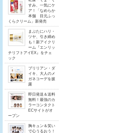
すみ、一気にケ
ア！「なめらか
本舗 目元ふっ
くらクリーム」新発売
まぶたにハリ・
ツヤ、引き締め
も！新アイクリ
ーム『エンリッ
チリフトアイEX』をチェ
ック
ブリリアン・ダ
イキ、大人のメ
ガネコーデを披
露
即日発送＆送料
無料！最強のカ
ラーコンタクト
ECサイトがオ
ープン
胸キュン＆笑い
で心うるおう！