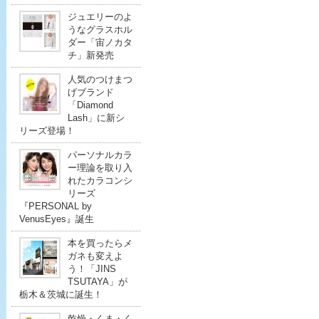
ジュエリーのよ
うなグラスホル
ダー「宙ノカタ
チ」新発売
人気のつけまつ
げブランド
「Diamond
Lash」に新シ
リーズ登場！
パーソナルカラ
ー理論を取り入
れたカラコンシ
リーズ
『PERSONAL by
VenusEyes』誕生
本を買ったらメ
ガネも変えよ
う！「JINS
TSUTAYA」が
栃木＆茨城に誕生！
乾燥・くま・く