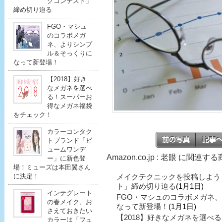
クコンテスト」
締め切り迫る
FGO・マシュ
のコラボメガ
ネ、よりシンプ
ル＆そっくりに
なって新登場！
【2018】好き
なメガネを選べ
る！スーパーお
得なメガネ福袋
をチェック！
カラーコンタク
トブランド「ビ
ュームワンデ
Amazon.co.jp : 老眼 に関連す
ー」に新色登
場！ミューズは本田翼さん
に決定！
メイクテクニックを投稿しよう
ト」締め切り迫る
(1月1日)
インテグレート
FGO・マシュのコラボメガネ
の春メイク、お
なって新登場！
(1月1日)
さえておきたい
【2018】好きなメガネを選べ
カラーは「フュ