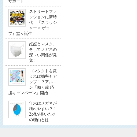
サポート
ストリートファ
ッションに新時
代 『スラッシ
ャー × ポコ
プ』堂々誕生！
妊娠とマスク、
そしてメガネの
深～い関係が発
覚！
コンタクトを変
えれば効率もア
ップ！？アルコ
ン『働く瞳 応
援キャンペーン』開始
年末はメガネが
壊れやすい？！
Zoffが暴いたそ
の理由とは