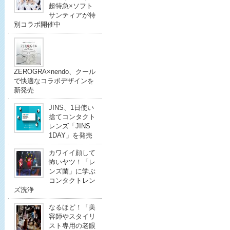
超特急×ソフト
サンティアが特
別コラボ開催中
ZEROGRA×nendo、クール
で快適なコラボデザインを
新発売
JINS、1日使い
捨てコンタクト
レンズ「JINS
1DAY」を発売
カワイイ顔して
怖いヤツ！「レ
ンズ菌」に学ぶ
コンタクトレン
ズ洗浄
なるほど！「美
容師やスタイリ
スト専用の老眼