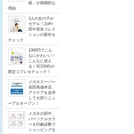
鏡」が画期的な
理由
3人の女の子が
モデル！Zoff×
田中里奈コレク
ションの新作を
チェック
1000円でこん
なにかわいい！
こんなに使え
る！3COINSの
限定コフレをチェック！
メガネスーパー
高田馬場本店、
アイケアを追求
して大胆リニュ
ーアルオープン！
メガネの田中、
パーソナルカラ
ー＆印象診断で
ショッピングを