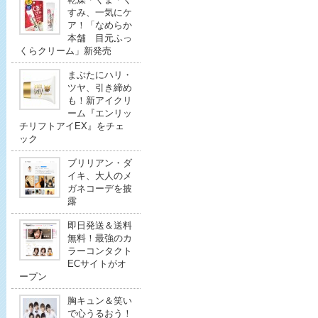
すみ、一気にケ
ア！「なめらか
本舗 目元ふっ
くらクリーム」新発売
まぶたにハリ・
ツヤ、引き締め
も！新アイクリ
ーム『エンリッ
チリフトアイEX』をチェ
ック
ブリリアン・ダ
イキ、大人のメ
ガネコーデを披
露
即日発送＆送料
無料！最強のカ
ラーコンタクト
ECサイトがオ
ープン
胸キュン＆笑い
で心うるおう！