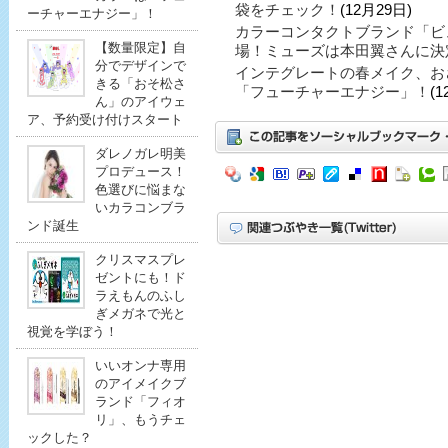
袋をチェック！
(12月29日)
ーチャーエナジー」！
カラーコンタクトブランド「ビ
【数量限定】自
場！ミューズは本田翼さんに決
分でデザインで
インテグレートの春メイク、お
きる「おそ松さ
「フューチャーエナジー」！
(1
ん」のアイウェ
ア、予約受け付けスタート
ダレノガレ明美
プロデュース！
色選びに悩まな
いカラコンブラ
ンド誕生
クリスマスプレ
ゼントにも！ド
ラえもんのふし
ぎメガネで光と
視覚を学ぼう！
いいオンナ専用
のアイメイクブ
ランド「フィオ
リ」、もうチェ
ックした？