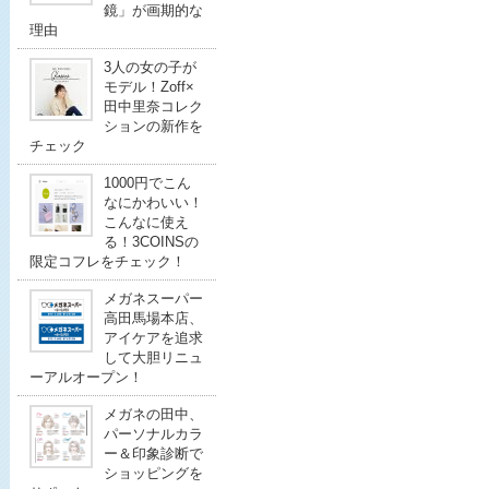
鏡」が画期的な
理由
3人の女の子が
モデル！Zoff×
田中里奈コレク
ションの新作を
チェック
1000円でこん
なにかわいい！
こんなに使え
る！3COINSの
限定コフレをチェック！
メガネスーパー
高田馬場本店、
アイケアを追求
して大胆リニュ
ーアルオープン！
メガネの田中、
パーソナルカラ
ー＆印象診断で
ショッピングを