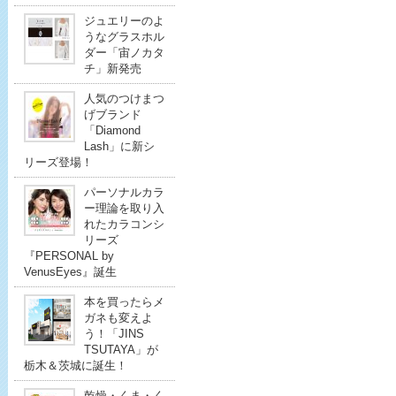
ジュエリーのよ
うなグラスホル
ダー「宙ノカタ
チ」新発売
人気のつけまつ
げブランド
「Diamond
Lash」に新シ
リーズ登場！
パーソナルカラ
ー理論を取り入
れたカラコンシ
リーズ
『PERSONAL by
VenusEyes』誕生
本を買ったらメ
ガネも変えよ
う！「JINS
TSUTAYA」が
栃木＆茨城に誕生！
乾燥・くま・く