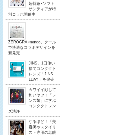
超特急×ソフト
サンティアが特
別コラボ開催中
ZEROGRA×nendo、クール
で快適なコラボデザインを
新発売
JINS、1日使い
捨てコンタクト
レンズ「JINS
1DAY」を発売
カワイイ顔して
怖いヤツ！「レ
ンズ菌」に学ぶ
コンタクトレン
ズ洗浄
なるほど！「美
容師やスタイリ
スト専用の老眼