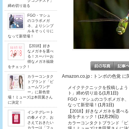
クコンテスト」
締め切り迫る
FGO・マシュ
のコラボメガ
ネ、よりシンプ
ル＆そっくりに
なって新登場！
【2018】好き
なメガネを選べ
る！スーパーお
得なメガネ福袋
をチェック！
Amazon.co.jp : トンボの色覚
カラーコンタク
トブランド「ビ
ュームワンデ
メイクテクニックを投稿しよう
ー」に新色登
ト」締め切り迫る
(1月1日)
場！ミューズは本田翼さん
FGO・マシュのコラボメガネ
に決定！
なって新登場！
(1月1日)
【2018】好きなメガネを選べ
インテグレート
袋をチェック！
(12月29日)
の春メイク、お
さえておきたい
カラーコンタクトブランド「ビ
カラーは「フュ
場！ミューズは本田翼さんに決