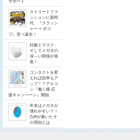
サポート
ストリートファ
ッションに新時
代 『スラッシ
ャー × ポコ
プ』堂々誕生！
妊娠とマスク、
そしてメガネの
深～い関係が発
覚！
コンタクトを変
えれば効率もア
ップ！？アルコ
ン『働く瞳 応
援キャンペーン』開始
年末はメガネが
壊れやすい？！
Zoffが暴いたそ
の理由とは