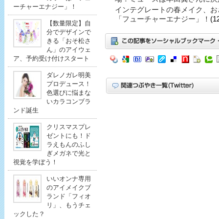
ーチャーエナジー」！
インテグレートの春メイク、お
「フューチャーエナジー」！
(1
【数量限定】自
分でデザインで
きる「おそ松さ
ん」のアイウェ
ア、予約受け付けスタート
ダレノガレ明美
プロデュース！
色選びに悩まな
いカラコンブラ
ンド誕生
クリスマスプレ
ゼントにも！ド
ラえもんのふし
ぎメガネで光と
視覚を学ぼう！
いいオンナ専用
のアイメイクブ
ランド「フィオ
リ」、もうチェ
ックした？