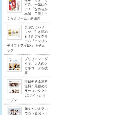
すみ、一気にケ
ア！「なめらか
本舗 目元ふっ
くらクリーム」新発売
まぶたにハリ・
ツヤ、引き締め
も！新アイクリ
ーム『エンリッ
チリフトアイEX』をチェ
ック
ブリリアン・ダ
イキ、大人のメ
ガネコーデを披
露
即日発送＆送料
無料！最強のカ
ラーコンタクト
ECサイトがオ
ープン
胸キュン＆笑い
で心うるおう！