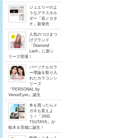
ジュエリーのよ
うなグラスホル
ダー「宙ノカタ
チ」新発売
人気のつけまつ
げブランド
「Diamond
Lash」に新シ
リーズ登場！
パーソナルカラ
ー理論を取り入
れたカラコンシ
リーズ
『PERSONAL by
VenusEyes』誕生
本を買ったらメ
ガネも変えよ
う！「JINS
TSUTAYA」が
栃木＆茨城に誕生！
乾燥・くま・く