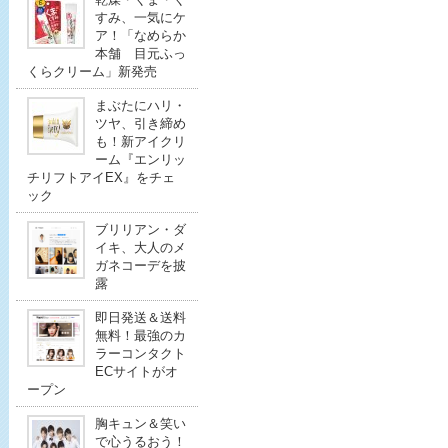
すみ、一気にケ
ア！「なめらか
本舗 目元ふっ
くらクリーム」新発売
まぶたにハリ・
ツヤ、引き締め
も！新アイクリ
ーム『エンリッ
チリフトアイEX』をチェ
ック
ブリリアン・ダ
イキ、大人のメ
ガネコーデを披
露
即日発送＆送料
無料！最強のカ
ラーコンタクト
ECサイトがオ
ープン
胸キュン＆笑い
で心うるおう！