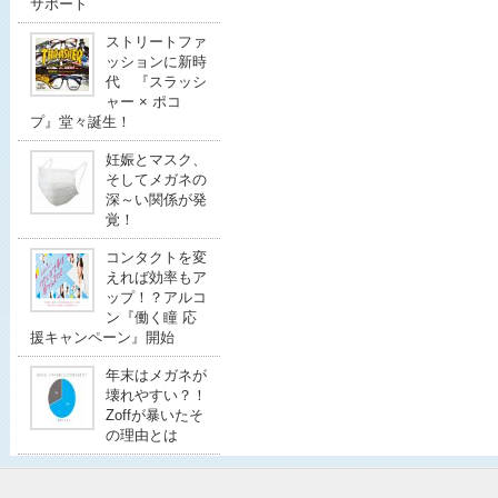
サポート
ストリートファ
ッションに新時
代 『スラッシ
ャー × ポコ
プ』堂々誕生！
妊娠とマスク、
そしてメガネの
深～い関係が発
覚！
コンタクトを変
えれば効率もア
ップ！？アルコ
ン『働く瞳 応
援キャンペーン』開始
年末はメガネが
壊れやすい？！
Zoffが暴いたそ
の理由とは