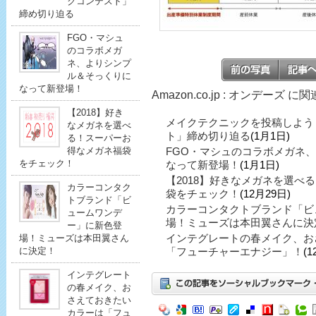
クコンテスト」
締め切り迫る
FGO・マシュ
のコラボメガ
ネ、よりシンプ
ル＆そっくりに
なって新登場！
Amazon.co.jp : オンデーズ 
【2018】好き
メイクテクニックを投稿しよう
なメガネを選べ
ト」締め切り迫る
(1月1日)
る！スーパーお
得なメガネ福袋
FGO・マシュのコラボメガネ
をチェック！
なって新登場！
(1月1日)
【2018】好きなメガネを選べ
カラーコンタク
袋をチェック！
(12月29日)
トブランド「ビ
カラーコンタクトブランド「ビ
ュームワンデ
場！ミューズは本田翼さんに決
ー」に新色登
インテグレートの春メイク、お
場！ミューズは本田翼さん
に決定！
「フューチャーエナジー」！
(1
インテグレート
の春メイク、お
さえておきたい
カラーは「フュ