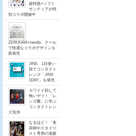
超特急×ソフト
サンティアが特
別コラボ開催中
ZEROGRA×nendo、クール
で快適なコラボデザインを
新発売
JINS、1日使い
捨てコンタクト
レンズ「JINS
1DAY」を発売
カワイイ顔して
怖いヤツ！「レ
ンズ菌」に学ぶ
コンタクトレン
ズ洗浄
なるほど！「美
容師やスタイリ
スト専用の老眼