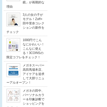
鏡」が画期的な
理由
3人の女の子が
モデル！Zoff×
田中里奈コレク
ションの新作を
チェック
1000円でこん
なにかわいい！
こんなに使え
る！3COINSの
限定コフレをチェック！
メガネスーパー
高田馬場本店、
アイケアを追求
して大胆リニュ
ーアルオープン！
メガネの田中、
パーソナルカラ
ー＆印象診断で
ショッピングを